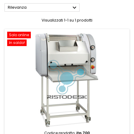

Rilevanza
Visualizzati 1-1 su 1 prodotti
Solo online
In saldo!
Codice prodotto:
itp 700