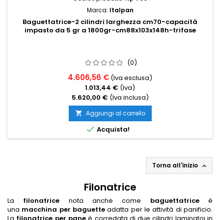
Marca:
Italpan
Baguettatrice-2 cilindri larghezza cm70-capacità
impasto da 5 gr a 1800gr-cm88x103x148h-trifase
(0)
4.606,56 €
(Iva esclusa)
1.013,44 €
(Iva)
5.620,00 €
(Iva inclusa)
Aggiungi al carrello


Acquista!
Torna all'inizio

Filonatrice
La
filonatrice
nota anche come
baguettatrice
è
una
macchina per baguette
adatta per le attività di panificio.
La
filonatrice per pane
è corredata di due cilindri laminatoi in