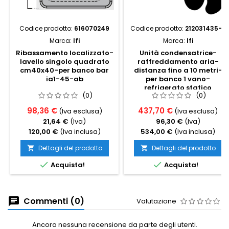
Codice prodotto:
616070249
Codice prodotto:
212031435-2
Marca:
Ifi
Marca:
Ifi
Ribassamento localizzato-
Unità condensatrice-
lavello singolo quadrato
raffreddamento aria-
cm40x40-per banco bar
distanza fino a 10 metri-
ia1-45-ab
per banco 1 vano-
refrigerato statico
(0)
(0)
98,36 €
437,70 €
(Iva esclusa)
(Iva esclusa)
21,64 €
(Iva)
96,30 €
(Iva)
120,00 €
(Iva inclusa)
534,00 €
(Iva inclusa)
Dettagli del prodotto
Dettagli del prodotto




Acquista!
Acquista!
Commenti (0)
Valutazione
Ancora nessuna recensione da parte degli utenti.