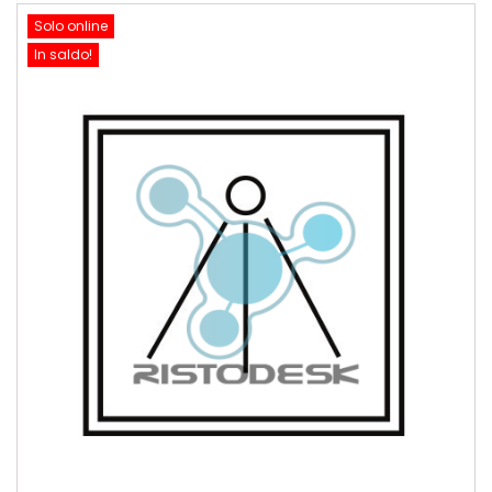
Solo online
In saldo!