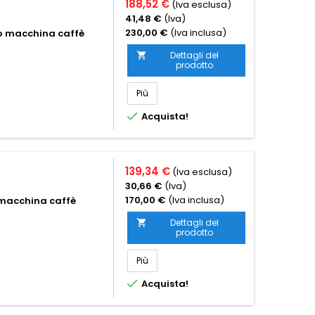
188,52 €
(Iva esclusa)
41,48 €
(Iva)
230,00 €
(Iva inclusa)
co macchina caffè
Dettagli del

prodotto
Più

Acquista!
139,34 €
(Iva esclusa)
30,66 €
(Iva)
170,00 €
(Iva inclusa)
 macchina caffè
Dettagli del

prodotto
Più

Acquista!