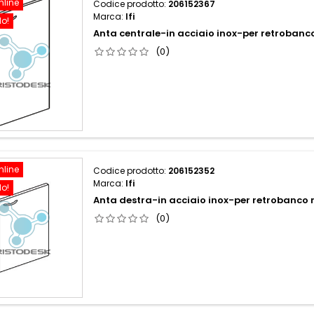
nline
Codice prodotto:
206152367
Marca:
Ifi
do!
Anta centrale-in acciaio inox-per retroban
(0)
nline
Codice prodotto:
206152352
Marca:
Ifi
do!
Anta destra-in acciaio inox-per retrobanco
(0)