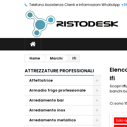
Telefono Assistenza Clienti e Informazioni WhatsApp:
+3
Home
Marchi
Ifi
Elenco
ATTREZZATURE PROFESSIONALI
Ifi
Affettatrice
Scopri
Ifi
Armadio frigo professionale
banchi ba
Arredamento bar
Ci sono 15
Arredamento inox
Arredamento metallico
Solo o