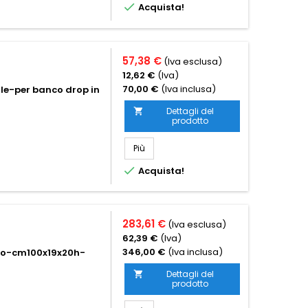

Acquista!
57,38 €
(Iva esclusa)
12,62 €
(Iva)
70,00 €
(Iva inclusa)
ale-per banco drop in
Dettagli del

prodotto
Più

Acquista!
283,61 €
(Iva esclusa)
62,39 €
(Iva)
346,00 €
(Iva inclusa)
ato-cm100x19x20h-
Dettagli del

prodotto