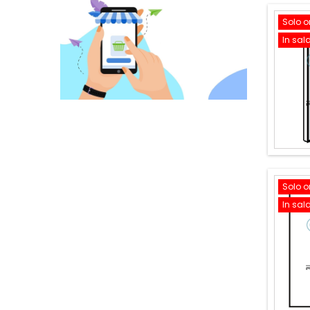
Solo o
In sal
Solo o
In sal