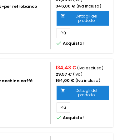
346,00 €
(Iva inclusa)
no-per retrobanco
Dettagli del

prodotto
Più

Acquista!
134,43 €
(Iva esclusa)
29,57 €
(Iva)
164,00 €
(Iva inclusa)
macchina caffè
Dettagli del

prodotto
Più

Acquista!