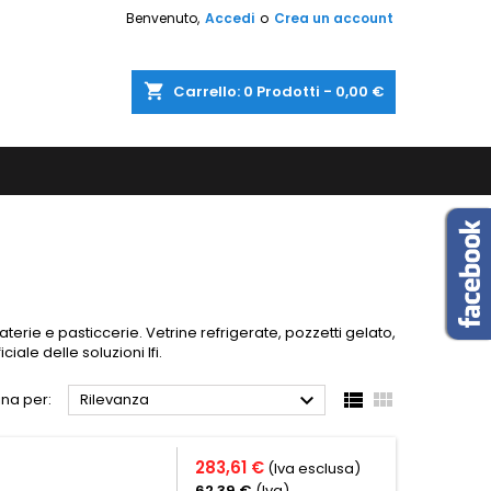
Benvenuto,
Accedi
o
Crea un account
shopping_cart
Carrello:
0
Prodotti - 0,00 €
erie e pasticcerie. Vetrine refrigerate, pozzetti gelato,
ciale delle soluzioni Ifi.



na per:
Rilevanza
283,61 €
(Iva esclusa)
62,39 €
(Iva)