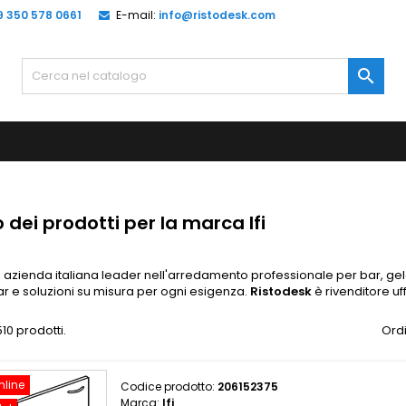
9 350 578 0661
E-mail:
info@ristodesk.com

 dei prodotti per la marca Ifi
, azienda italiana leader nell'arredamento professionale per bar, gelat
r e soluzioni su misura per ogni esigenza.
Ristodesk
è rivenditore uffi
10 prodotti.
Ordi
nline
Codice prodotto:
206152375
Marca:
Ifi