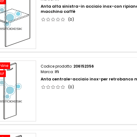
do!
Anta alta sinistra-in acciaio inox-con ripia
macchina caffè
(0)
nline
Codice prodotto:
206152356
Marca:
Ifi
do!
Anta centrale-acciaio inox-per retrobanco 
(0)