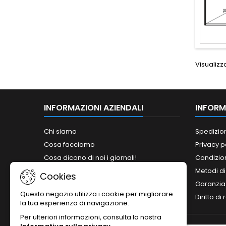
Visualizza
INFORMAZIONI AZIENDALI
INFORM
Chi siamo
Spedizio
Cosa facciamo
Privacy p
Cosa dicono di noi i giornali!
Condizion
Siamo abilitati ai bandi del MePA!
Metodi d
Cookies
Orari
Garanzia
Questo negozio utilizza i cookie per migliorare
Contattaci
Diritto di
la tua esperienza di navigazione.
Per ulteriori informazioni, consulta la nostra