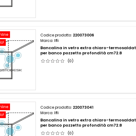
nline
Codice prodotto:
220073006
Marca:
Ifi
do!
Bancalina in vetro extra chiaro-termosalda
per banco pozzetto profondità cm72.8
(0)
nline
Codice prodotto:
220073041
Marca:
Ifi
do!
Bancalina in vetro extra chiaro-termosald
per banco pozzetto profondità cm72.8
(0)