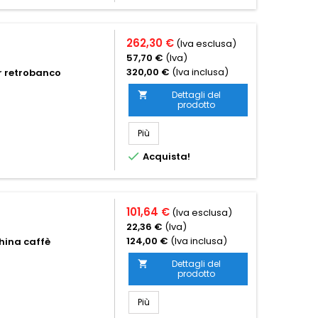
262,30 €
(Iva esclusa)
57,70 €
(Iva)
320,00 €
(Iva inclusa)
er retrobanco
Dettagli del

prodotto
Più

Acquista!
101,64 €
(Iva esclusa)
22,36 €
(Iva)
124,00 €
(Iva inclusa)
hina caffè
Dettagli del

prodotto
Più