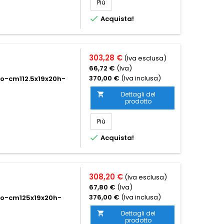
Più

Acquista!
303,28 €
(Iva esclusa)
66,72 €
(Iva)
370,00 €
(Iva inclusa)
to-cm112.5x19x20h-
Dettagli del

prodotto
Più

Acquista!
308,20 €
(Iva esclusa)
67,80 €
(Iva)
376,00 €
(Iva inclusa)
ato-cm125x19x20h-
Dettagli del

prodotto