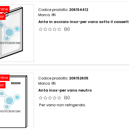
nline
Codice prodotto:
206154412
Marca:
Ifi
do!
Anta in acciaio inox-per vano sotto il casset
(0)
nline
Codice prodotto:
206152605
Marca:
Ifi
do!
Anta inox-per vano neutro
(0)
Per vano non refrigerato.