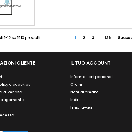
ti 1-12 su 1510 prodotti
1
2
3
…
126
Succes
AZIONI CLIENTE
IL TUO ACCOUNT
ni
Informazioni personali
olicy e coockies
Ordini
i di vendita
Note di credito
i pagamento
Indirizzi
I miei avvisi
 recesso