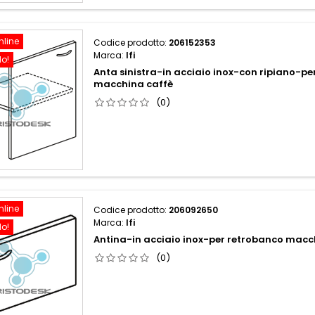
nline
Codice prodotto:
206152353
Marca:
Ifi
do!
Anta sinistra-in acciaio inox-con ripiano-p
macchina caffè
(0)
nline
Codice prodotto:
206092650
Marca:
Ifi
do!
Antina-in acciaio inox-per retrobanco macc
(0)