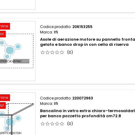
nline
Codice prodotto:
206153255
Marca:
Ifi
do!
Asole di aerazione motore su pannello front
gelato e banco drop in con cella di riserva
(0)
nline
Codice prodotto:
220072963
Marca:
Ifi
do!
Bancalina in vetro extra chiaro-termosald
per banco pozzetto profondità cm72.8
(0)