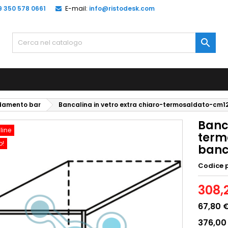
9 350 578 0661
E-mail:
info@ristodesk.com

edamento bar
Bancalina in vetro extra chiaro-termosaldato-cm1
Banca
line
term
o!
banc
Codice 
308,
67,80 
376,00