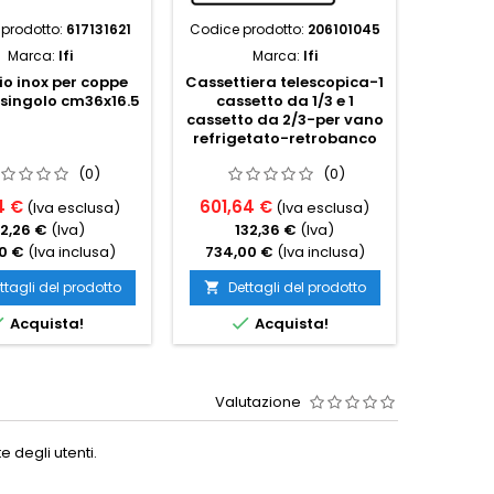
prodotto:
617131621
Codice prodotto:
206101045
Codice p
Marca:
Ifi
Marca:
Ifi
o inox per coppe
Cassettiera telescopica-1
Strutt
singolo cm36x16.5
cassetto da 1/3 e 1
senza
cassetto da 2/3-per vano
refrigetato-retrobanco
(0)
(0)
4 €
601,64 €
191,8
(Iva esclusa)
(Iva esclusa)
12,26 €
(Iva)
132,36 €
(Iva)
4
0 €
(Iva inclusa)
734,00 €
(Iva inclusa)
234,0
ttagli del prodotto
Dettagli del prodotto
Det




Acquista!
Acquista!
Valutazione
 degli utenti.