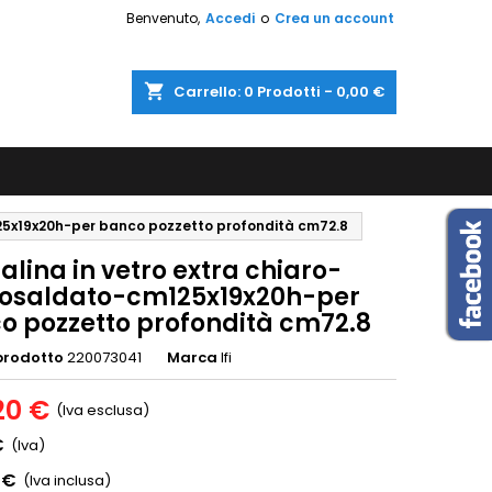
Benvenuto,
Accedi
o
Crea un account
shopping_cart
Carrello:
0
Prodotti - 0,00 €
25x19x20h-per banco pozzetto profondità cm72.8
lina in vetro extra chiaro-
osaldato-cm125x19x20h-per
o pozzetto profondità cm72.8
prodotto
220073041
Marca
Ifi
20 €
(Iva esclusa)
€
(Iva)
 €
(Iva inclusa)