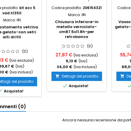
 prodotto:
kit acc 5
Codice prodotto:
206154321
Codice 
vad h1350
Marca:
Ifi
Marca:
Ifi
Chiusura inferiore-in
Vassoi
metallo verniciato-
gelato-
costamento vetrina
cm87.5x11.8h-per
e gelato-con vetri
retrobanco
alti dritti
(0)
(0)
27,87 €
55,7
(Iva esclusa)
33 €
(Iva esclusa)
6,13 €
(Iva)
39,67 €
(Iva)
34,00 €
(Iva inclusa)
68,0
00 €
(Iva inclusa)
Dettagli del prodotto
De


ettagli del prodotto

Acquista!

Acquista!
menti (0)
Ancora nessuna recensione da parte