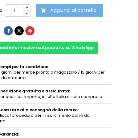
Aggiungi al carrello
à

i
iedi informazioni sul prodotto su WhatsApp
empi per la spedizione:
 giorni per merce pronta a magazzino / 15 giorni per
 da produrre
pedizione gratuita e assicurata:
er qualsiasi importo, in tutta Italia e isole comprese!
osa fare alla consegna della merce:
licca! procedura per il risarcimento danni da
rto
aranzia: