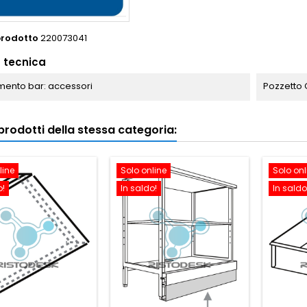
prodotto
220073041
 tecnica
ento bar: accessori
Pozzetto G
i prodotti della stessa categoria:
line
Solo online
Solo onl
o!
In saldo!
In saldo