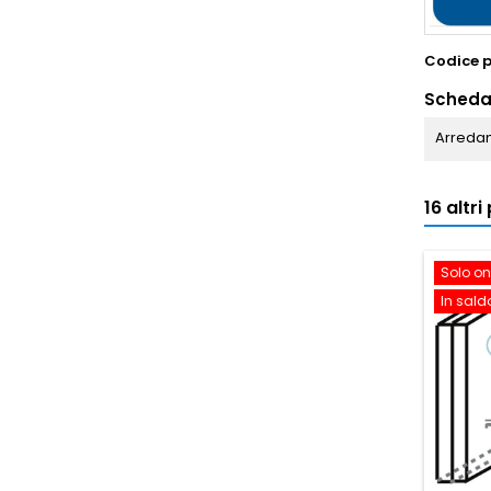
Codice 
Scheda
Arredam
16 altr
Solo on
In sald