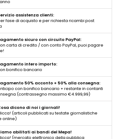
 anno
ervizio assistenza clienti:
er fase di acquisto e per richiesta ricambi post
a
agamento sicuro con circuito PayPal:
on carta di credito / con conto PayPal, puoi pagare
te!
agamento intero importo:
on bonifico bancario
agamento 50% acconto + 50% alla consegna:
nticipo con bonifico bancario + restante in contanti
consegna (contrassegno massimo €4.999,99)
osa dicono di noi i giornali!
licca! (articoli pubblicati su testate giornalistiche
e online)
iamo abilitati ai bandi del Mepa!
licca! (mercato elettronico della pubblica