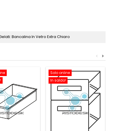
elati: Bancalina In Vetro Extra Chiaro
<
>
ine
Solo online
Solo onl
!
In saldo!
In saldo!