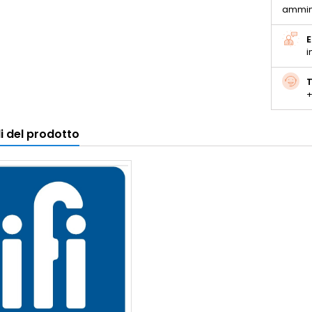
ammin
E
i
T
+
i del prodotto