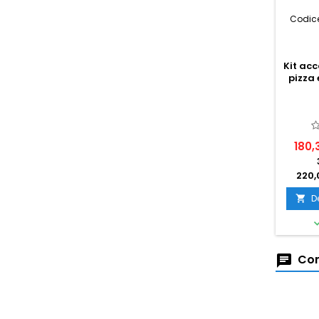
Codice
Kit ac
pizza 
180,
220,
D

Com