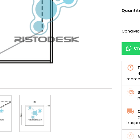
Quantit
Condivid
Ch
T
4
merce
S
p
C
c
traspo
G