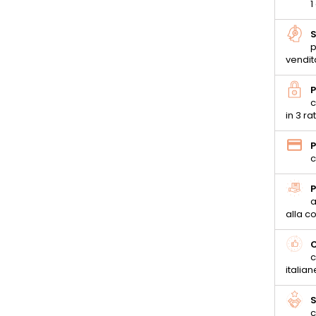
1
S
p
vendit
P
c
in 3 ra
P
c
P
a
alla 
C
c
italian
S
c