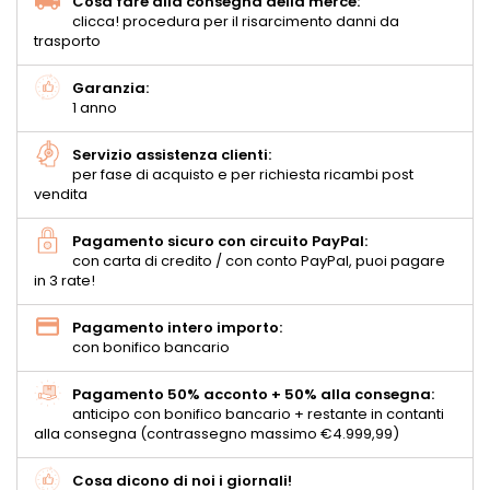
Cosa fare alla consegna della merce:
clicca! procedura per il risarcimento danni da
trasporto
Garanzia:
1 anno
Servizio assistenza clienti:
per fase di acquisto e per richiesta ricambi post
vendita
Pagamento sicuro con circuito PayPal:
con carta di credito / con conto PayPal, puoi pagare
in 3 rate!
Pagamento intero importo:
con bonifico bancario
Pagamento 50% acconto + 50% alla consegna:
anticipo con bonifico bancario + restante in contanti
alla consegna (contrassegno massimo €4.999,99)
Cosa dicono di noi i giornali!