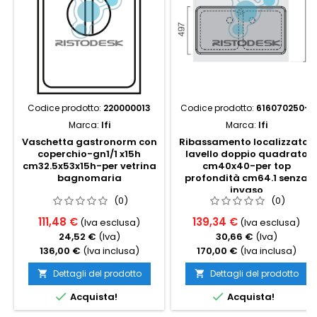
Codice prodotto:
220000013
Codice prodotto:
616070250-1
Marca:
Ifi
Marca:
Ifi
Vaschetta gastronorm con
Ribassamento localizzato-
coperchio-gn1/1 x15h
lavello doppio quadrato
cm32.5x53x15h-per vetrina
cm40x40-per top
bagnomaria
profondità cm64.1 senza
invaso
(0)
(0)
111,48 €
139,34 €
(Iva esclusa)
(Iva esclusa)
24,52 €
(Iva)
30,66 €
(Iva)
136,00 €
(Iva inclusa)
170,00 €
(Iva inclusa)
Dettagli del prodotto
Dettagli del prodotto




Acquista!
Acquista!