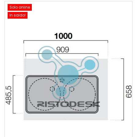
Solo online
In saldo!