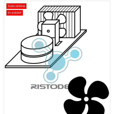
Solo online
In saldo!