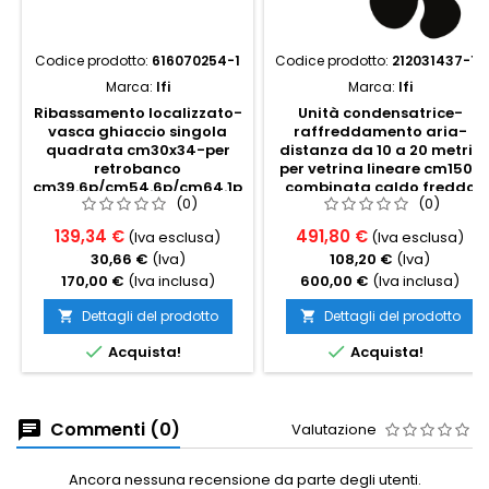
Codice prodotto:
616070254-1
Codice prodotto:
212031437-15
Marca:
Ifi
Marca:
Ifi
Ribassamento localizzato-
Unità condensatrice-
vasca ghiaccio singola
raffreddamento aria-
quadrata cm30x34-per
distanza da 10 a 20 metri-
retrobanco
per vetrina lineare cm150-
cm39.6p/cm54.6p/cm64.1p
combinata caldo freddo
(0)
(0)
statico
139,34 €
491,80 €
(Iva esclusa)
(Iva esclusa)
30,66 €
(Iva)
108,20 €
(Iva)
170,00 €
(Iva inclusa)
600,00 €
(Iva inclusa)
Dettagli del prodotto
Dettagli del prodotto




Acquista!
Acquista!
Commenti (0)
Valutazione
Ancora nessuna recensione da parte degli utenti.