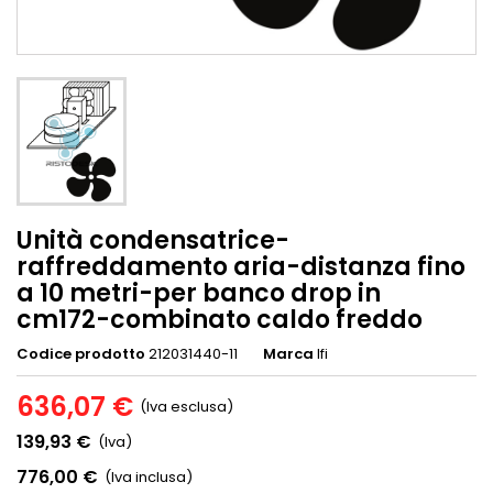
Unità condensatrice-
raffreddamento aria-distanza fino
a 10 metri-per banco drop in
cm172-combinato caldo freddo
Codice prodotto
212031440-11
Marca
Ifi
636,07 €
(Iva esclusa)
139,93 €
(Iva)
776,00 €
(Iva inclusa)