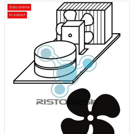
Solo online
In saldo!