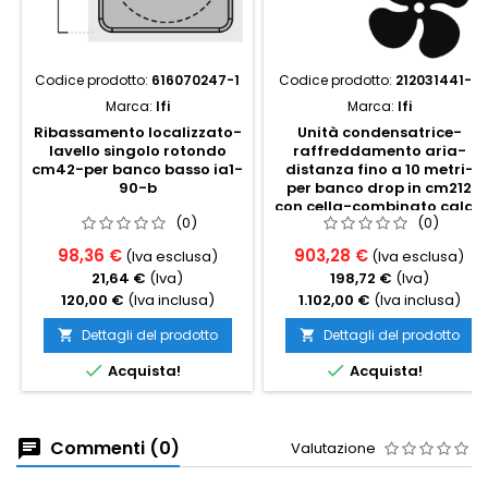
Codice prodotto:
616070247-1
Codice prodotto:
212031441-5
Marca:
Ifi
Marca:
Ifi
Ribassamento localizzato-
Unità condensatrice-
lavello singolo rotondo
raffreddamento aria-
cm42-per banco basso ia1-
distanza fino a 10 metri-
90-b
per banco drop in cm212
con cella-combinato caldo
(0)
(0)
freddo
98,36 €
903,28 €
(Iva esclusa)
(Iva esclusa)
21,64 €
(Iva)
198,72 €
(Iva)
120,00 €
(Iva inclusa)
1.102,00 €
(Iva inclusa)
Dettagli del prodotto
Dettagli del prodotto




Acquista!
Acquista!
Commenti (0)
Valutazione