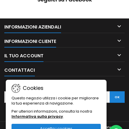

INFORMAZIONI AZIENDALI

INFORMAZIONI CLIENTE

IL TUO ACCOUNT

CONTATTACI
NEWSLETTER
Cookies
Questo negozio utilizza i cookie per migliorare
la tua esperienza di navigazione.
Per ulteriori informazioni, consulta la nostra
Informativa sulla privacy
.
© Copyright 2010-2026 Ristodesk : tutti i diritti sono riservati |
Accetta i cookies