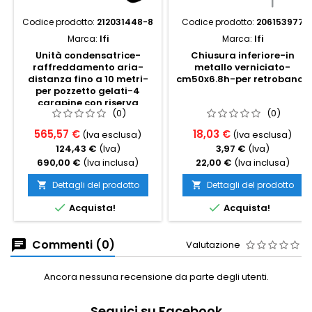
Codice prodotto:
212031448-8
Codice prodotto:
206153977
Marca:
Ifi
Marca:
Ifi
Unità condensatrice-
Chiusura inferiore-in
raffreddamento aria-
metallo verniciato-
distanza fino a 10 metri-
cm50x6.8h-per retrobanco
per pozzetto gelati-4
carapine con riserva
(0)
(0)
565,57 €
18,03 €
(Iva esclusa)
(Iva esclusa)
124,43 €
(Iva)
3,97 €
(Iva)
690,00 €
(Iva inclusa)
22,00 €
(Iva inclusa)
Dettagli del prodotto
Dettagli del prodotto




Acquista!
Acquista!
Commenti (0)
Valutazione
Ancora nessuna recensione da parte degli utenti.
Seguici su Facebook