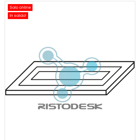
Solo online
In saldo!