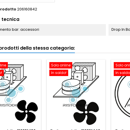
prodotto
206160842
 tecnica
ento bar: accessori
Drop In 
i prodotti della stessa categoria:
line
Solo online
Solo onl
o!
In saldo!
In saldo