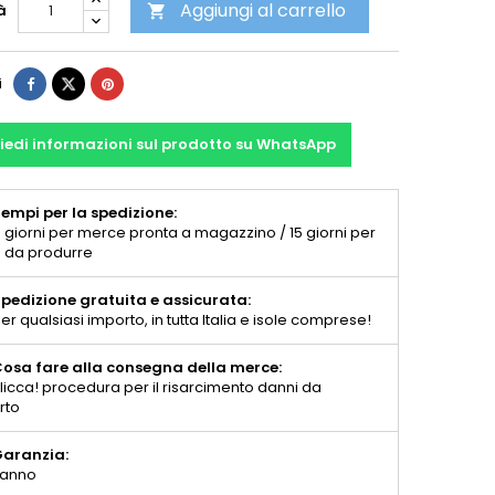
Aggiungi al carrello
à

i
iedi informazioni sul prodotto su WhatsApp
empi per la spedizione:
 giorni per merce pronta a magazzino / 15 giorni per
 da produrre
pedizione gratuita e assicurata:
er qualsiasi importo, in tutta Italia e isole comprese!
osa fare alla consegna della merce:
licca! procedura per il risarcimento danni da
rto
aranzia:
 anno