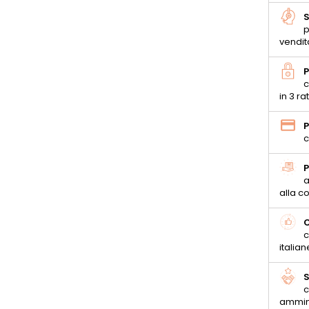
S
p
vendit
P
c
in 3 ra
P
c
P
a
alla 
C
c
italian
S
c
ammin