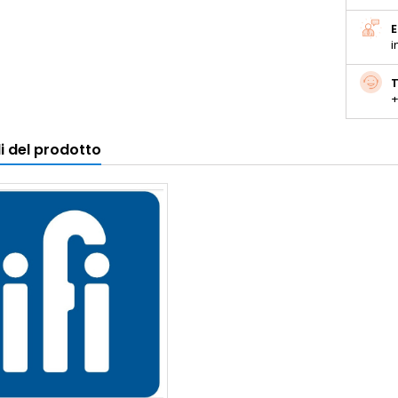
E
i
T
+
i del prodotto