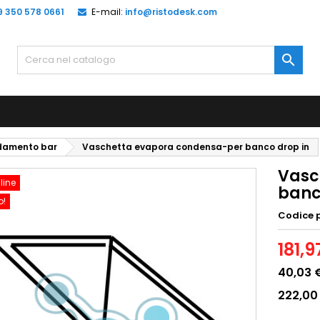
9 350 578 0661
E-mail:
info@ristodesk.com

edamento bar
Vaschetta evapora condensa-per banco drop in
Vasc
line
banc
o!
Codice 
181,9
40,03 
222,00