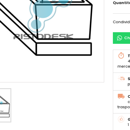
Quantit
Condivid
Ch
T
4
merce
S
p
C
c
traspo
G
1