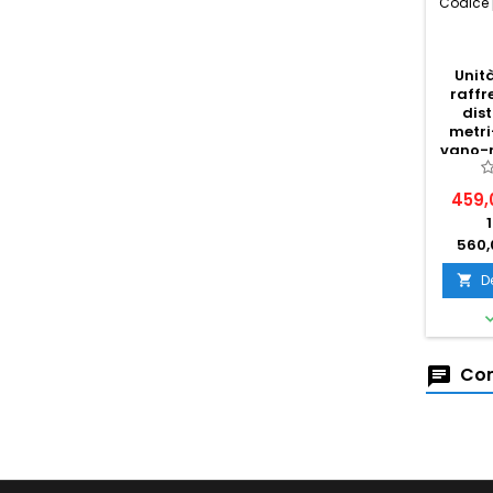
Codice 
Unit
raff
dis
metri
vano-r
459,
560,
D

Com