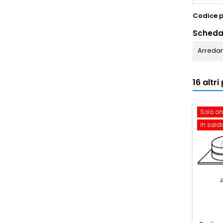
Codice 
Scheda
Arredam
16 altr
Solo on
In sald