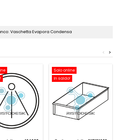
Banco: Vaschetta Evapora Condensa
<
>
ine
Solo online
Solo onl
!
In saldo!
In saldo!