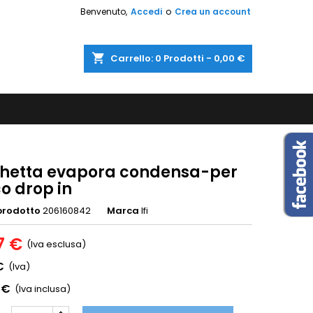
Benvenuto,
Accedi
o
Crea un account
shopping_cart
Carrello:
0
Prodotti - 0,00 €
hetta evapora condensa-per
o drop in
prodotto
206160842
Marca
Ifi
7 €
(Iva esclusa)
€
(Iva)
 €
(Iva inclusa)