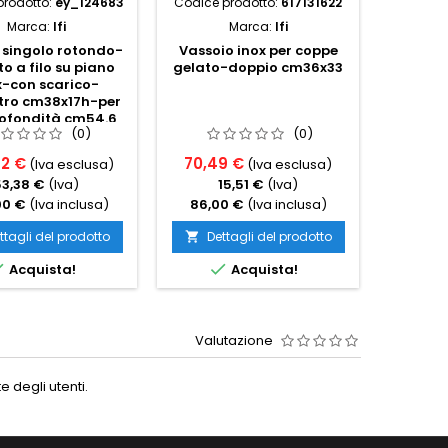
prodotto:
ey_124683
Codice prodotto:
617131622
Codice p
Marca:
Ifi
Marca:
Ifi
 singolo rotondo-
Vassoio inox per coppe
o a filo su piano
gelato-doppio cm36x33
Unità
x-con scarico-
raffr
ro cm38x17h-per
distanz
rofondità cm54.6
per vet
(0)
(0)
enza invaso
con ce
62 €
70,49 €
(Iva esclusa)
(Iva esclusa)
513,1
53,38 €
(Iva)
15,51 €
(Iva)
1
00 €
(Iva inclusa)
86,00 €
(Iva inclusa)
626,0
ttagli del prodotto
Dettagli del prodotto

Det



Acquista!
Acquista!
Valutazione
 degli utenti.