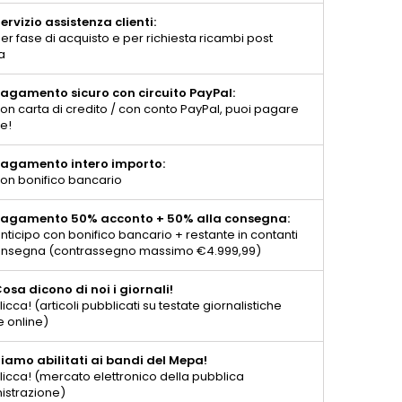
ervizio assistenza clienti:
er fase di acquisto e per richiesta ricambi post
a
agamento sicuro con circuito PayPal:
on carta di credito / con conto PayPal, puoi pagare
te!
agamento intero importo:
on bonifico bancario
agamento 50% acconto + 50% alla consegna:
nticipo con bonifico bancario + restante in contanti
consegna (contrassegno massimo €4.999,99)
osa dicono di noi i giornali!
licca! (articoli pubblicati su testate giornalistiche
e online)
iamo abilitati ai bandi del Mepa!
licca! (mercato elettronico della pubblica
istrazione)