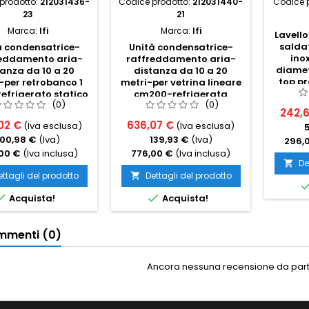
prodotto:
212031436-
Codice prodotto:
212031440-
Codice 
23
21
Marca:
Ifi
Marca:
Ifi
Lavello
saldat
à condensatrice-
Unità condensatrice-
ino
reddamento aria-
raffreddamento aria-
diamet
tanza da 10 a 20
distanza da 10 a 20
top p
-per retrobanco 1
metri-per vetrina lineare
s
efrigerato statico
cm200-refrigerata
(0)
(0)
ventilata
242,
02 €
636,07 €
(Iva esclusa)
(Iva esclusa)
100,98 €
(Iva)
139,93 €
(Iva)
296,
00 €
(Iva inclusa)
776,00 €
(Iva inclusa)
De

ettagli del prodotto
Dettagli del prodotto



Acquista!
Acquista!
menti (0)
Ancora nessuna recensione da parte