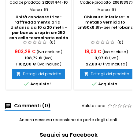
Codice prodotto:
212031441-10
Codice prodotto:
206153977
Marca:
Ifi
Marca:
Ifi
Unità condensatrice-
Chiusura inferiore-in
raffreddamento aria-
metallo verniciato-
distanza da 10 a 20 metri-
cm50x6.8h-per retrobanco
per banco drop in cm252
con cella-combinato caldo
(0)
(0)
freddo
903,28 €
18,03 €
(Iva esclusa)
(Iva esclusa)
198,72 €
(Iva)
3,97 €
(Iva)
1.102,00 €
(Iva inclusa)
22,00 €
(Iva inclusa)
Dettagli del prodotto
Dettagli del prodotto




Acquista!
Acquista!
Commenti (0)
Valutazione
Ancora nessuna recensione da parte degli utenti.
Seguici su Facebook