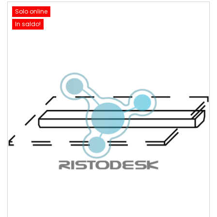
Solo online
In saldo!