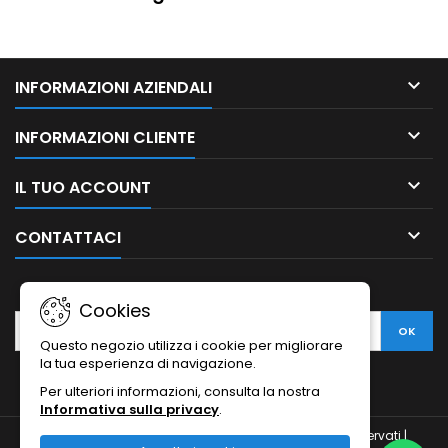

INFORMAZIONI AZIENDALI

INFORMAZIONI CLIENTE

IL TUO ACCOUNT

CONTATTACI
NEWSLETTER
Cookies
Questo negozio utilizza i cookie per migliorare
la tua esperienza di navigazione.
Per ulteriori informazioni, consulta la nostra
Informativa sulla privacy
.
© Copyright 2010-2026 Ristodesk : tutti i diritti sono riservati |