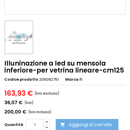
Illuninazione a led su mensola
inferiore-per vetrina lineare-cm125
Codice prodotto
206092751
Marca
Ifi
163,93 €
(Iva esclusa)
36,07 €
(Iva)
200,00 €
(Iva inclusa)
Aggiungi al carrello
Quantità
