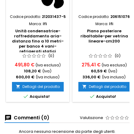
Codice prodotto:
212031437-5
Codice prodotto:
206151076
Marca:
Ifi
Marca:
Ifi
Unità condensatrice-
Piano posteriore
raffreddamento aria-
ribaltabile-per vetrina
distanza fino a 10 metri-
lineare-cm200
per banco 4 vani-
refrigerati statici
(0)
(0)
491,80 €
275,41 €
(Iva esclusa)
(Iva esclusa)
108,20 €
(Iva)
60,59 €
(Iva)
600,00 €
(Iva inclusa)
336,00 €
(Iva inclusa)
Dettagli del prodotto
Dettagli del prodotto




Acquista!
Acquista!
Commenti (0)
Valutazione
Ancora nessuna recensione da parte degli utenti.