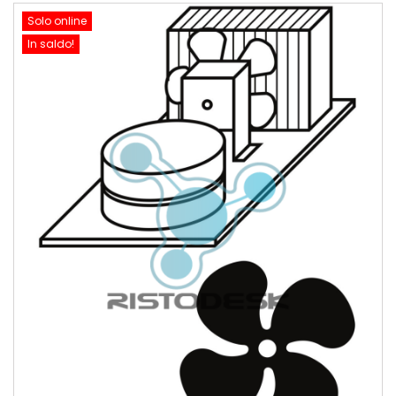
Solo online
In saldo!