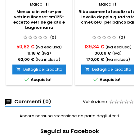
Marca:
Ifi
Marca:
Ifi
Mensola in vetro-per
Ribassamento localizzato-
vetrina lineare-cm125-
lavello doppio quadrato
eccetto vetrine gelato e
cm40x40-per banco bar
bagnomaria
(0)
(0)
50,82 €
139,34 €
(Iva esclusa)
(Iva esclusa)
11,18 €
(Iva)
30,66 €
(Iva)
62,00 €
(Iva inclusa)
170,00 €
(Iva inclusa)
Dettagli del prodotto
Dettagli del prodotto




Acquista!
Acquista!
Commenti (0)
Valutazione
Ancora nessuna recensione da parte degli utenti.
Seguici su Facebook