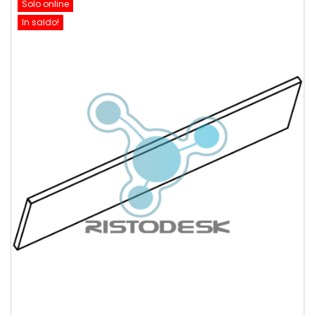
Solo online
In saldo!