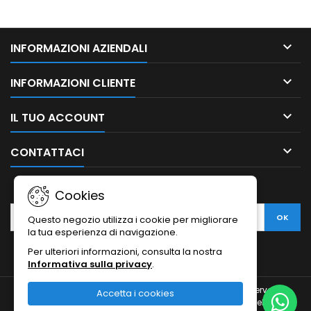

INFORMAZIONI AZIENDALI

INFORMAZIONI CLIENTE

IL TUO ACCOUNT

CONTATTACI
NEWSLETTER
Cookies
Questo negozio utilizza i cookie per migliorare
la tua esperienza di navigazione.
Per ulteriori informazioni, consulta la nostra
Informativa sulla privacy
.
© Copyright 2010-2026 Ristodesk : tutti i diritti sono riservati |
Accetta i cookies
Ristodesk di Pasquale Di Carluccio | via Francesco Spinelli, 104 |