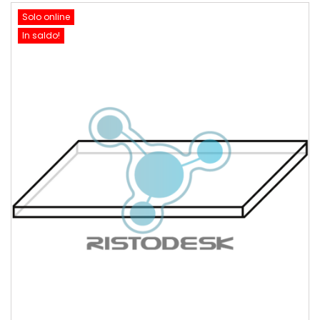
Solo online
In saldo!