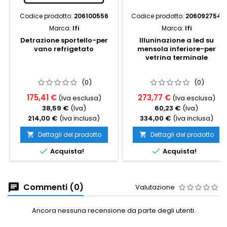
Codice prodotto:
206100556
Codice prodotto:
206092754
Marca:
Ifi
Marca:
Ifi
Detrazione sportello-per
Illuninazione a led su
vano refrigetato
mensola inferiore-per
vetrina terminale
(0)
(0)
175,41 €
273,77 €
(Iva esclusa)
(Iva esclusa)
38,59 €
(Iva)
60,23 €
(Iva)
214,00 €
(Iva inclusa)
334,00 €
(Iva inclusa)
Dettagli del prodotto
Dettagli del prodotto




Acquista!
Acquista!
Commenti (0)
Valutazione
Ancora nessuna recensione da parte degli utenti.