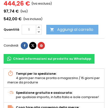
444,26 €
(Iva esclusa)
97,74 €
(Iva)
542,00 €
(Iva inclusa)
Aggiungi al carrello
Quantità

Condividi
Chiedi informazioni sul prodotto su WhatsApp
Tempi per la spedizione:
4 giorni per merce pronta a magazzino / 15 giorni per
merce da produrre
Spedizione gratuita e assicurata:
per qualsiasi importo, in tutta Italia e isole comprese!
Cosa fare alla consegna della merce: