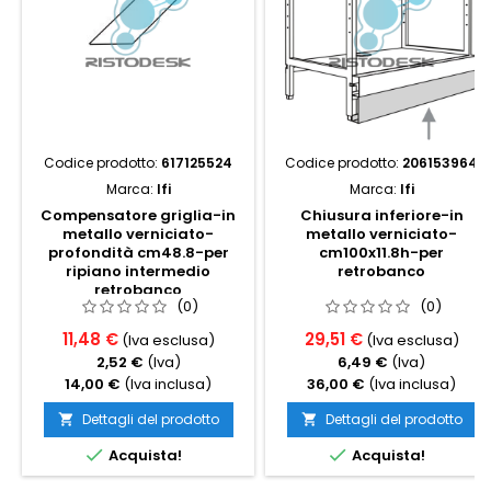
Codice prodotto:
617125524
Codice prodotto:
206153964
Marca:
Ifi
Marca:
Ifi
Compensatore griglia-in
Chiusura inferiore-in
metallo verniciato-
metallo verniciato-
profondità cm48.8-per
cm100x11.8h-per
ripiano intermedio
retrobanco
retrobanco
(0)
(0)
11,48 €
29,51 €
(Iva esclusa)
(Iva esclusa)
2,52 €
(Iva)
6,49 €
(Iva)
14,00 €
(Iva inclusa)
36,00 €
(Iva inclusa)
Dettagli del prodotto
Dettagli del prodotto




Acquista!
Acquista!