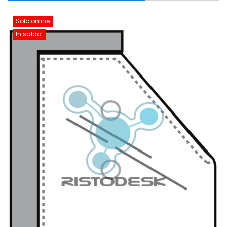
Solo online
In saldo!