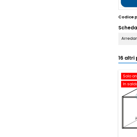
Codice 
Scheda
Arredam
16 altr
Solo on
In sald