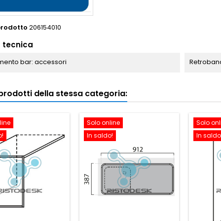
prodotto
206154010
 tecnica
ento bar: accessori
Retrobanc
i prodotti della stessa categoria:
line
Solo online
Solo onl
o!
In saldo!
In saldo