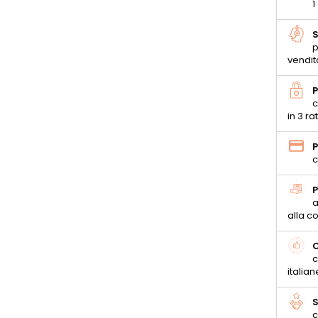
1
S
p
vendit
P
c
in 3 ra
P
c
P
a
alla 
C
c
italian
S
c