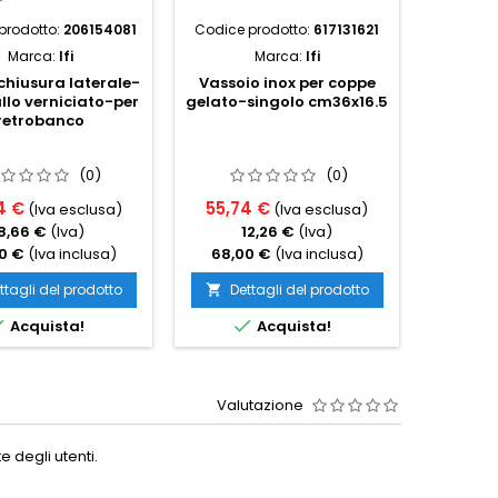
prodotto:
206154081
Codice prodotto:
617131621
Codice p
Marca:
Ifi
Marca:
Ifi
chiusura laterale-
Vassoio inox per coppe
Chius
llo verniciato-per
gelato-singolo cm36x16.5
metal
retrobanco
cm2
r
(0)
(0)
4 €
55,74 €
39,3
(Iva esclusa)
(Iva esclusa)
8,66 €
(Iva)
12,26 €
(Iva)
8
0 €
(Iva inclusa)
68,00 €
(Iva inclusa)
48,0
ttagli del prodotto
Dettagli del prodotto
Det




Acquista!
Acquista!
Valutazione
 degli utenti.