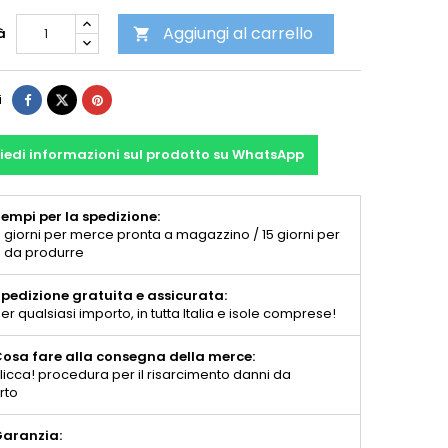
Aggiungi al carrello
à

i
iedi informazioni sul prodotto su WhatsApp
empi per la spedizione:
 giorni per merce pronta a magazzino / 15 giorni per
 da produrre
pedizione gratuita e assicurata:
er qualsiasi importo, in tutta Italia e isole comprese!
osa fare alla consegna della merce:
licca! procedura per il risarcimento danni da
rto
aranzia: