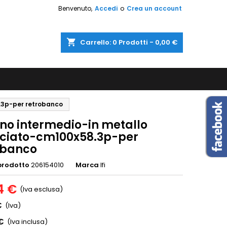
Benvenuto,
Accedi
o
Crea un account
shopping_cart
Carrello:
0
Prodotti - 0,00 €
8.3p-per retrobanco
ano intermedio-in metallo
iciato-cm100x58.3p-per
obanco
prodotto
206154010
Marca
Ifi
4 €
(Iva esclusa)
€
(Iva)
€
(Iva inclusa)