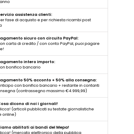
 anno
ervizio assistenza clienti:
er fase di acquisto e per richiesta ricambi post
a
agamento sicuro con circuito PayPal:
on carta di credito / con conto PayPal, puoi pagare
te!
agamento intero importo:
on bonifico bancario
agamento 50% acconto + 50% alla consegna:
nticipo con bonifico bancario + restante in contanti
consegna (contrassegno massimo €4.999,99)
osa dicono di noi i giornali!
licca! (articoli pubblicati su testate giornalistiche
e online)
iamo abilitati ai bandi del Mepa!
licca! (mercato elettronico della pubblica