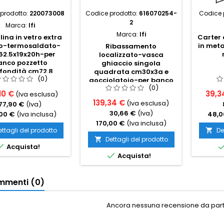
prodotto:
220073008
Codice prodotto:
616070254-
Codice 
2
Marca:
Ifi
Marca:
Ifi
ina in vetro extra
Carter 
o-termosaldato-
in meta
Ribassamento
62.5x19x20h-per
localizzato-vasca
anco pozzetto
ghiaccio singola
fondità cm72.8
quadrata cm30x3a e
(0)
gocciolatoio-per banco
(0)
basso
10 €
39,3
(Iva esclusa)
139,34 €
(Iva esclusa)
77,90 €
(Iva)
30,66 €
(Iva)
00 €
(Iva inclusa)
48,0
170,00 €
(Iva inclusa)
ettagli del prodotto
De

Dettagli del prodotto


Acquista!

Acquista!
menti (0)
Ancora nessuna recensione da parte