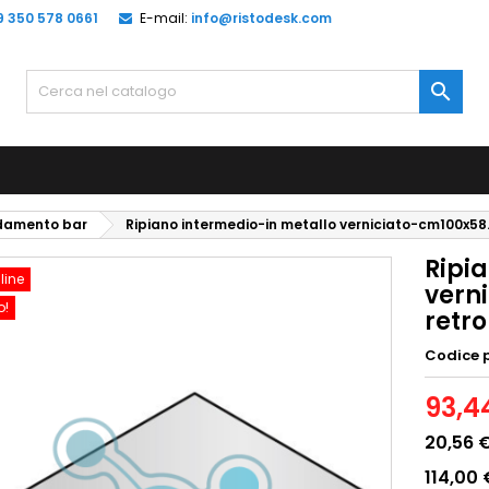
9 350 578 0661
E-mail:
info@ristodesk.com

edamento bar
Ripiano intermedio-in metallo verniciato-cm100x5
Ripi
line
vern
o!
retr
Codice 
93,4
20,56 
114,00 