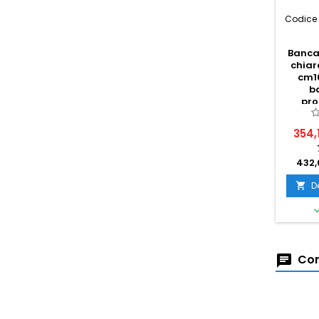
Codice 
Bancal
chiar
cm1
b
pro
354,
432,
D

Com