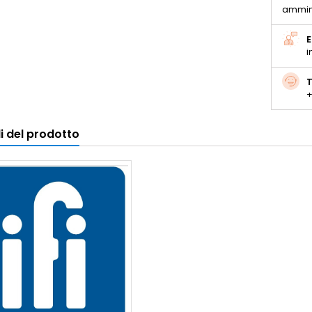
ammin
E
i
T
+
i del prodotto