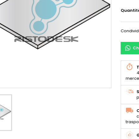
Quantit
Condivid
Ch
T
4
merce
S
p
C
c
traspo
G