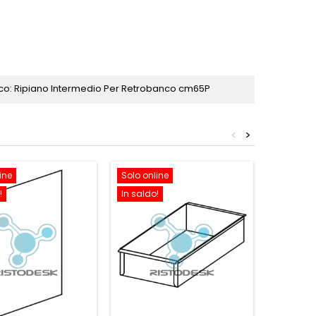
o: Ripiano Intermedio Per Retrobanco cm65P
<
>
ine
Solo online
Solo onl
!
In saldo!
In saldo!