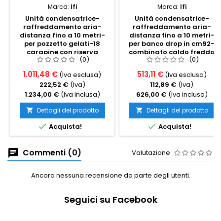
Marca:
Ifi
Marca:
Ifi
Unità condensatrice-
Unità condensatrice-
raffreddamento aria-
raffreddamento aria-
distanza fino a 10 metri-
distanza fino a 10 metri-
per pozzetto gelati-18
per banco drop in cm92-
carapine con riserva
combinato caldo freddo
(0)
(0)
1.011,48 €
513,11 €
(Iva esclusa)
(Iva esclusa)
222,52 €
(Iva)
112,89 €
(Iva)
1.234,00 €
(Iva inclusa)
626,00 €
(Iva inclusa)
Dettagli del prodotto
Dettagli del prodotto




Acquista!
Acquista!
Commenti (0)
Valutazione
Ancora nessuna recensione da parte degli utenti.
Seguici su Facebook