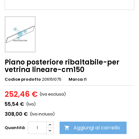
Piano posteriore ribaltabile-per
vetrina lineare-cm150
Codice prodotto
206151075
Marca
Ifi
252,46 €
(Iva esclusa)
55,54 €
(Iva)
308,00 €
(Iva inclusa)
Aggiungi al carrello
Quantità
