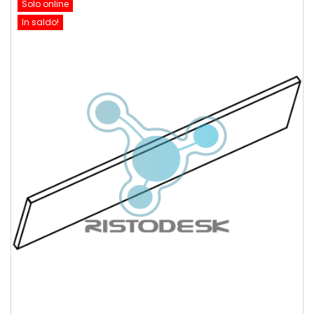
Solo online
In saldo!