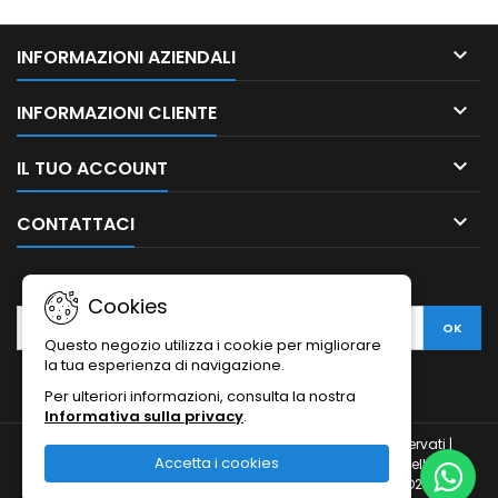

INFORMAZIONI AZIENDALI

INFORMAZIONI CLIENTE

IL TUO ACCOUNT

CONTATTACI
NEWSLETTER
Cookies
Questo negozio utilizza i cookie per migliorare
la tua esperienza di navigazione.
Per ulteriori informazioni, consulta la nostra
Informativa sulla privacy
.
© Copyright 2010-2026 Ristodesk : tutti i diritti sono riservati |
Accetta i cookies
Ristodesk di Pasquale Di Carluccio | via Francesco Spinelli, 104 |
84088- Siano (SA) | P.IVA 04793260656 e C.F. DCRPQL78D21I720H |