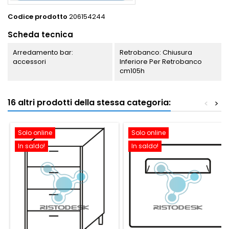
Codice prodotto
206154244
Scheda tecnica
Arredamento bar:
Retrobanco: Chiusura
accessori
Inferiore Per Retrobanco
cm105h
16 altri prodotti della stessa categoria:
<
>
Solo online
Solo online
In saldo!
In saldo!