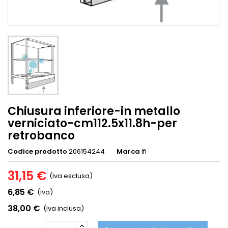
Chiusura inferiore-in metallo
verniciato-cm112.5x11.8h-per
retrobanco
Codice prodotto
206154244
Marca
Ifi
31,15 €
(Iva esclusa)
6,85 €
(Iva)
38,00 €
(Iva inclusa)