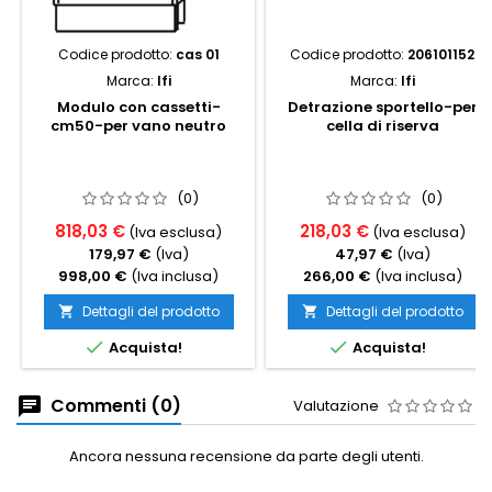
Codice prodotto:
cas 01
Codice prodotto:
206101152
Marca:
Ifi
Marca:
Ifi
Modulo con cassetti-
Detrazione sportello-per
cm50-per vano neutro
cella di riserva
(0)
(0)
818,03 €
218,03 €
(Iva esclusa)
(Iva esclusa)
179,97 €
(Iva)
47,97 €
(Iva)
998,00 €
(Iva inclusa)
266,00 €
(Iva inclusa)
Dettagli del prodotto
Dettagli del prodotto




Acquista!
Acquista!
Commenti (0)
Valutazione
Ancora nessuna recensione da parte degli utenti.