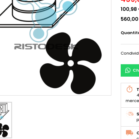
100,98
560,00
Quantit
Condivid
Ch
T
4
merce
S
p
C
c