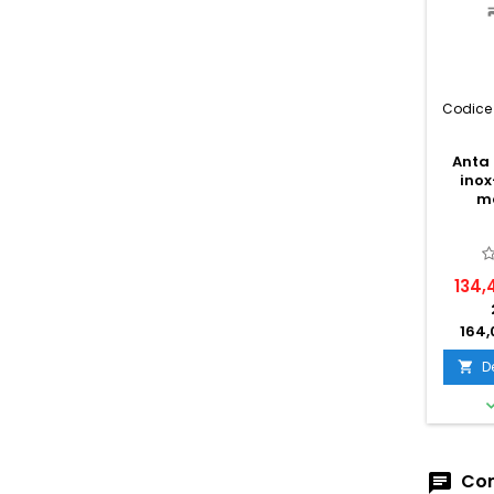
Codice 
Anta 
inox
ma
134,
164,
D

Com