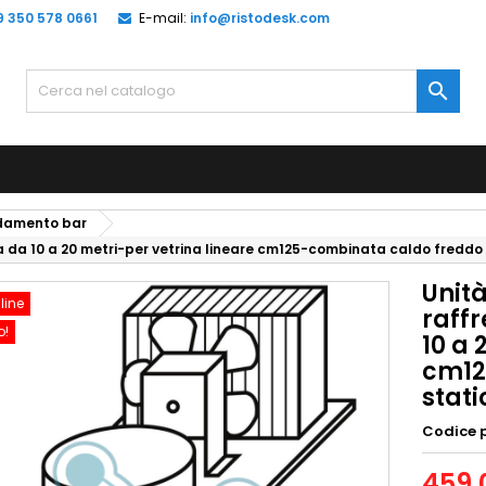
9 350 578 0661
E-mail:
info@ristodesk.com

edamento bar
da 10 a 20 metri-per vetrina lineare cm125-combinata caldo freddo 
Unit
line
raff
o!
10 a 
cm12
stati
Codice 
459,