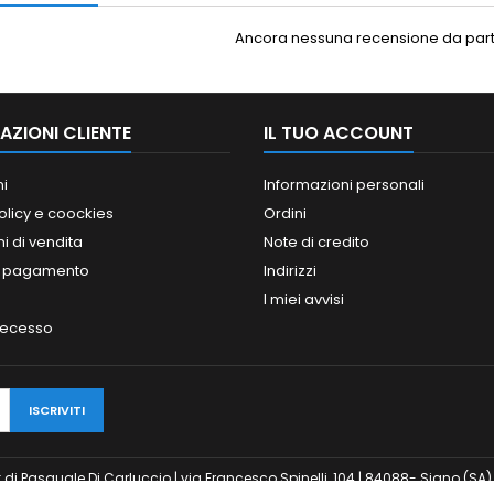
Ancora nessuna recensione da parte
AZIONI CLIENTE
IL TUO ACCOUNT
ni
Informazioni personali
olicy e coockies
Ordini
i di vendita
Note di credito
i pagamento
Indirizzi
I miei avvisi
 recesso
odesk di Pasquale Di Carluccio | via Francesco Spinelli, 104 | 84088- Siano