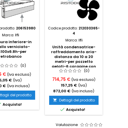
prodotto:
206153980
Codice prodotto:
212030365-
Codice p
4
Marca:
Ifi
Marca:
Ifi
ura inferiore-in
Illuni
llo verniciato-
mensol
Unità condensatrice-
100x6.8h-per
vetrina 
raffreddamento aria-
retrobanco
distanza da 10 a 20
metri-per pozzetto
(0)
gelati-6 carapine con
(0)
riserva
5 €
278,6
(Iva esclusa)
714,75 €
(Iva esclusa)
5,05 €
(Iva)
6
157,25 €
(Iva)
0 €
(Iva inclusa)
340,0
872,00 €
(Iva inclusa)
ttagli del prodotto
Det

Dettagli del prodotto


Acquista!

Acquista!
Valutazione