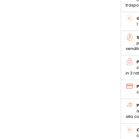
traspo
G
1
S
p
vendit
P
c
in 3 ra
P
c
P
a
alla 
C
c