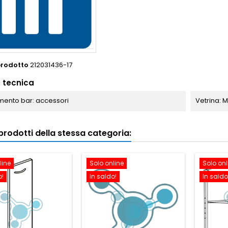
prodotto
212031436-17
 tecnica
ento bar: accessori
Vetrina: 
i prodotti della stessa categoria:
line
Solo online
Solo onl
o!
In saldo!
In saldo