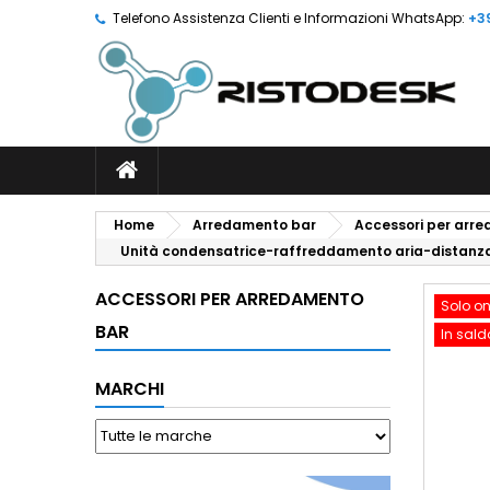
Telefono Assistenza Clienti e Informazioni WhatsApp:
+3
Home
Arredamento bar
Accessori per arr
Unità condensatrice-raffreddamento aria-distanza 
ACCESSORI PER ARREDAMENTO
Solo on
BAR
In sald
MARCHI