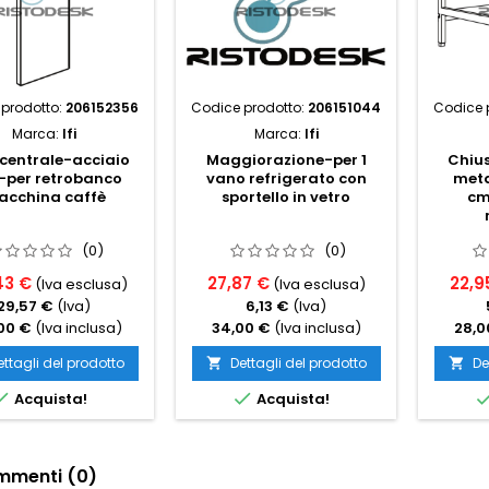
prodotto:
206152356
Codice prodotto:
206151044
Codice 
Marca:
Ifi
Marca:
Ifi
centrale-acciaio
Maggiorazione-per 1
Chius
-per retrobanco
vano refrigerato con
meta
cchina caffè
sportello in vetro
cm
(0)
(0)
43 €
27,87 €
22,9
(Iva esclusa)
(Iva esclusa)
29,57 €
(Iva)
6,13 €
(Iva)
00 €
(Iva inclusa)
34,00 €
(Iva inclusa)
28,0
ettagli del prodotto
Dettagli del prodotto
De




Acquista!
Acquista!
menti (0)