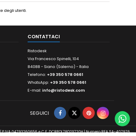
 degli utenti.
CONTATTACI
Ristodesk
Via Francesco Spinelli, 104
84088 - Siano (Salerno) - Italia
Telefono:
+39 350 578 0661
WhatsApp:
+39 350 578 0661
E-mail:
info@ristodesk.com
SEGUICI
 (SA) | P.IVA 04793260656 e C.F. DCRPQL78D21I720H | Numero REA SA-407976