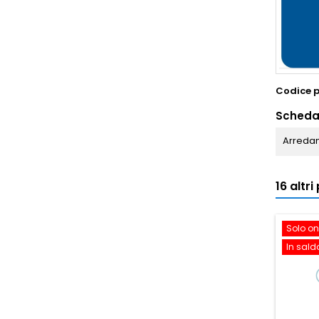
Codice 
Scheda
Arredam
16 altr
Solo on
In sald