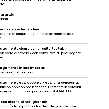
rto
aranzia:
 anno
ervizio assistenza clienti:
er fase di acquisto e per richiesta ricambi post
a
agamento sicuro con circuito PayPal:
on carta di credito / con conto PayPal, puoi pagare
te!
agamento intero importo:
on bonifico bancario
agamento 50% acconto + 50% alla consegna:
nticipo con bonifico bancario + restante in contanti
consegna (contrassegno massimo €4.999,99)
osa dicono di noi i giornali!
licca! (articoli pubblicati su testate giornalistiche