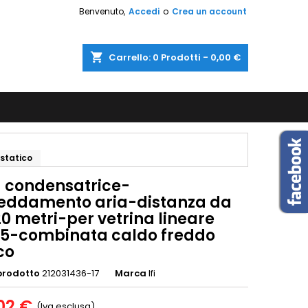
Benvenuto,
Accedi
o
Crea un account
shopping_cart
Carrello:
0
Prodotti - 0,00 €
statico
à condensatrice-
reddamento aria-distanza da
20 metri-per vetrina lineare
5-combinata caldo freddo
co
prodotto
212031436-17
Marca
Ifi
02 €
(Iva esclusa)