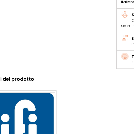
italian
S
c
ammin
E
i
T
+
i del prodotto