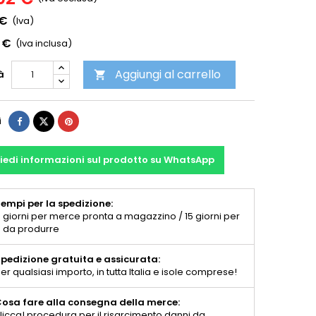
 €
(Iva)
 €
(Iva inclusa)
Aggiungi al carrello
à

i
iedi informazioni sul prodotto su WhatsApp
empi per la spedizione:
 giorni per merce pronta a magazzino / 15 giorni per
 da produrre
pedizione gratuita e assicurata:
er qualsiasi importo, in tutta Italia e isole comprese!
osa fare alla consegna della merce:
licca! procedura per il risarcimento danni da