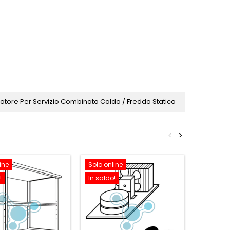
Motore Per Servizio Combinato Caldo / Freddo Statico
<
>
ine
Solo online
Solo onl
!
In saldo!
In saldo!