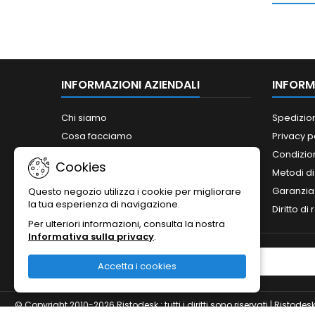
INFORMAZIONI AZIENDALI
INFORM
Chi siamo
Spedizio
Cosa facciamo
Privacy p
Cosa dicono di noi i giornali!
Condizion
Cookies
Siamo abilitati ai bandi del MePA!
Metodi d
Orari
Garanzia
Questo negozio utilizza i cookie per migliorare
la tua esperienza di navigazione.
Contattaci
Diritto di
Per ulteriori informazioni, consulta la nostra
Informativa sulla privacy
.
NEWSLETTER
Accetta i cookies
© Copyright 2010-2026 Ristodesk : tutti i diritti sono riservati | Rist