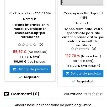
Codice prodotto:
206154014
Codice prodotto:
ftsp vbd
h1151
Marca:
Ifi
Marca:
Ifi
Ripiano intermedio-in
metallo verniciato-
Fianco terminale-vetro
cm62.5x48.8p-per
specchiato parziale
retrobanco
cm95.1h basso dritto-per
vetrina-eccetto la
(0)
ventilata
(0)
65,57 €
(Iva esclusa)
137,70 €
(Iva esclusa)
14,43 €
(Iva)
30,30 €
(Iva)
80,00 €
(Iva inclusa)
168,00 €
(Iva inclusa)
Dettagli del prodotto

Dettagli del prodotto


Acquista!

Acquista!
Commenti (0)
Valutazione
Ancora nessuna recensione da parte degli utenti.