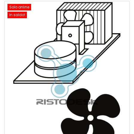
Solo online
In saldo!