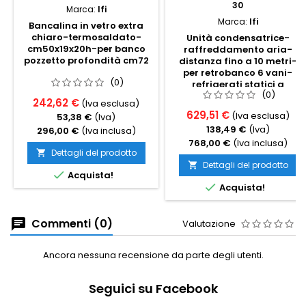
30
Marca:
Ifi
Marca:
Ifi
Bancalina in vetro extra
chiaro-termosaldato-
Unità condensatrice-
cm50x19x20h-per banco
raffreddamento aria-
pozzetto profondità cm72
distanza fino a 10 metri-
per retrobanco 6 vani-
(0)
refrigerati statici a
(0)
scomparsa
242,62 €
(Iva esclusa)
629,51 €
(Iva esclusa)
53,38 €
(Iva)
138,49 €
(Iva)
296,00 €
(Iva inclusa)
768,00 €
(Iva inclusa)
Dettagli del prodotto

Dettagli del prodotto


Acquista!

Acquista!
Commenti (0)
Valutazione
Ancora nessuna recensione da parte degli utenti.
Seguici su Facebook