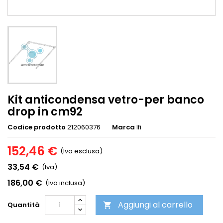
Kit anticondensa vetro-per banco
drop in cm92
Codice prodotto
212060376
Marca
Ifi
152,46 €
(Iva esclusa)
33,54 €
(Iva)
186,00 €
(Iva inclusa)
Aggiungi al carrello
Quantità
