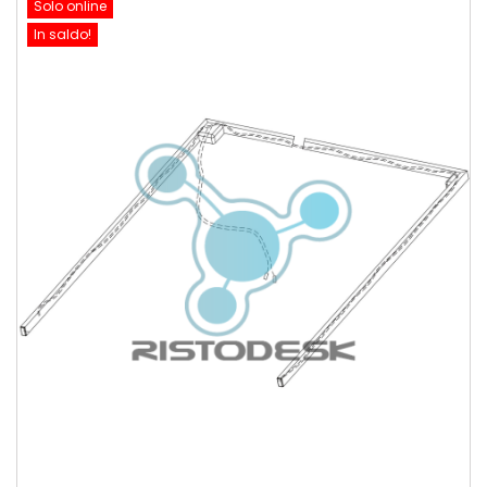
Solo online
In saldo!