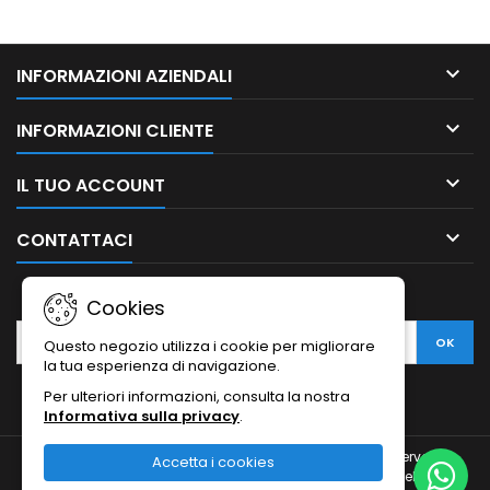

INFORMAZIONI AZIENDALI

INFORMAZIONI CLIENTE

IL TUO ACCOUNT

CONTATTACI
NEWSLETTER
Cookies
Questo negozio utilizza i cookie per migliorare
la tua esperienza di navigazione.
Per ulteriori informazioni, consulta la nostra
Informativa sulla privacy
.
© Copyright 2010-2026 Ristodesk : tutti i diritti sono riservati |
Accetta i cookies
Ristodesk di Pasquale Di Carluccio | via Francesco Spinelli, 104 |