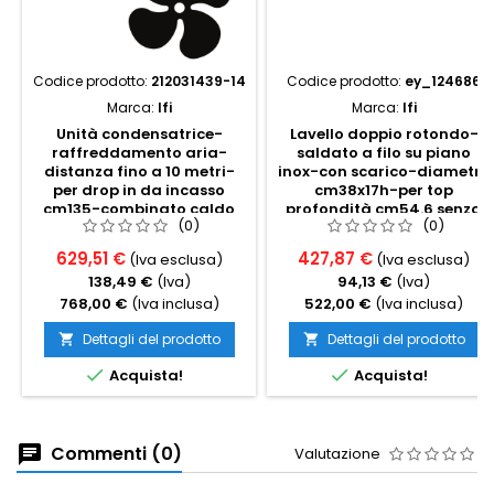
Codice prodotto:
212031439-14
Codice prodotto:
ey_124686
Marca:
Ifi
Marca:
Ifi
Unità condensatrice-
Lavello doppio rotondo-
raffreddamento aria-
saldato a filo su piano
distanza fino a 10 metri-
inox-con scarico-diametro
per drop in da incasso
cm38x17h-per top
cm135-combinato caldo
profondità cm54.6 senza
(0)
(0)
freddo
invaso
629,51 €
427,87 €
(Iva esclusa)
(Iva esclusa)
138,49 €
(Iva)
94,13 €
(Iva)
768,00 €
(Iva inclusa)
522,00 €
(Iva inclusa)
Dettagli del prodotto
Dettagli del prodotto




Acquista!
Acquista!
Commenti (0)
Valutazione