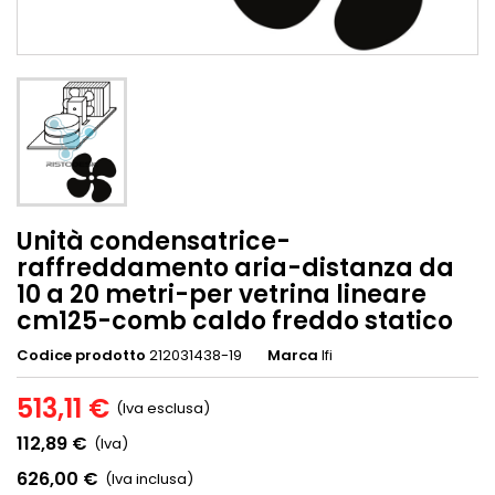
Unità condensatrice-
raffreddamento aria-distanza da
10 a 20 metri-per vetrina lineare
cm125-comb caldo freddo statico
Codice prodotto
212031438-19
Marca
Ifi
513,11 €
(Iva esclusa)
112,89 €
(Iva)
626,00 €
(Iva inclusa)