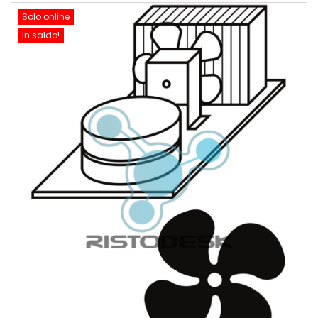
Solo online
In saldo!