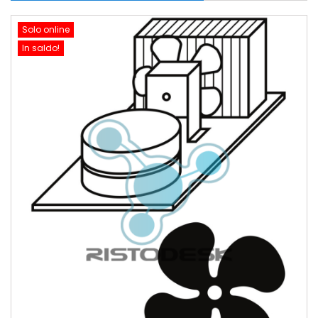
Solo online
In saldo!