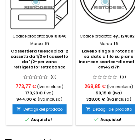
Codice prodotto:
206101046
Codice prodotto:
ey_124682-1
Marca:
Ifi
Marca:
Ifi
Cassettiera telescopica-2
Lavello singolo rotondo-
cassetti da 1/3 e 1 cassetto
saldato a filo su piano
da 1/2-per vano
inox-con scarico-diametro
refrigetato-retrobanco
cm42x17h
(0)
(0)
773,77 €
268,85 €
(Iva esclusa)
(Iva esclusa)
170,23 €
(Iva)
59,15 €
(Iva)
944,00 €
(Iva inclusa)
328,00 €
(Iva inclusa)
Dettagli del prodotto
Dettagli del prodotto




Acquista!
Acquista!