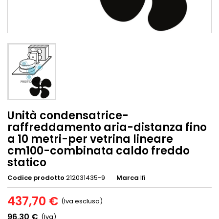
Unità condensatrice-
raffreddamento aria-distanza fino
a 10 metri-per vetrina lineare
cm100-combinata caldo freddo
statico
Codice prodotto
212031435-9
Marca
Ifi
437,70 €
(Iva esclusa)
96,30 €
(Iva)