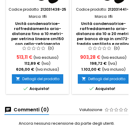
Codice prodotto:
212031438-25
Codice prodotto:
212031441-2
Marca:
Ifi
Marca:
Ifi
Unità condensatrice-
Unità condensatrice-
raffreddamento aria-
raffreddamento aria-
distanza fino a 10 metri-
distanza da 10 a 20 metri-
per vetrina lineare cm150
per banco drop in cm172-
con cella-refrigerata
freddo ventilato e praline
(0)
(0)
ventilata
513,11 €
903,28 €
(Iva esclusa)
(Iva esclusa)
112,89 €
(Iva)
198,72 €
(Iva)
626,00 €
(Iva inclusa)
1.102,00 €
(Iva inclusa)
Dettagli del prodotto
Dettagli del prodotto




Acquista!
Acquista!
Commenti (0)
Valutazione
Ancora nessuna recensione da parte degli utenti.