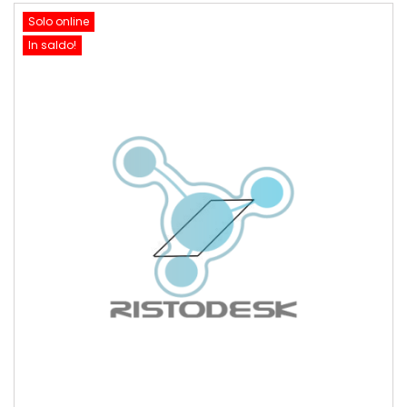
Solo online
In saldo!