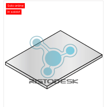
Solo online
In saldo!