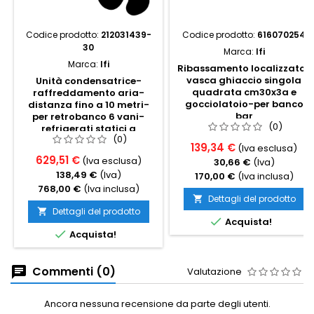
Codice prodotto:
212031439-
Codice prodotto:
616070254
30
Marca:
Ifi
Marca:
Ifi
Ribassamento localizzato-
vasca ghiaccio singola
Unità condensatrice-
quadrata cm30x3a e
raffreddamento aria-
gocciolatoio-per banco
distanza fino a 10 metri-
bar
per retrobanco 6 vani-
(0)
refrigerati statici a
(0)
scomparsa
139,34 €
(Iva esclusa)
629,51 €
(Iva esclusa)
30,66 €
(Iva)
138,49 €
(Iva)
170,00 €
(Iva inclusa)
768,00 €
(Iva inclusa)
Dettagli del prodotto

Dettagli del prodotto


Acquista!

Acquista!
Commenti (0)
Valutazione
Ancora nessuna recensione da parte degli utenti.