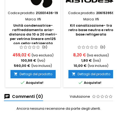
Codice prodotto:
212031436-19
Codice prodotto:
206153959
Marca:
Ifi
Marca:
Ifi
Unità condensatrice-
Kit canalizzazione- tra
raffreddamento aria-
retro base neutra e retro
distanza da 10 a 20 metri-
base refrigerata
per vetrina lineare cm125
con cella-refrigerata
(0)
(0)
statica
459,02 €
8,20 €
(Iva esclusa)
(Iva esclusa)
100,98 €
(Iva)
1,80 €
(Iva)
560,00 €
(Iva inclusa)
10,00 €
(Iva inclusa)
Dettagli del prodotto
Dettagli del prodotto




Acquista!
Acquista!
Commenti (0)
Valutazione
Ancora nessuna recensione da parte degli utenti.