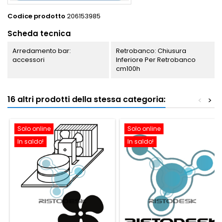
Codice prodotto
206153985
Scheda tecnica
Arredamento bar:
Retrobanco: Chiusura
accessori
Inferiore Per Retrobanco
cm100h
16 altri prodotti della stessa categoria:
<
>
Solo online
Solo online
In saldo!
In saldo!