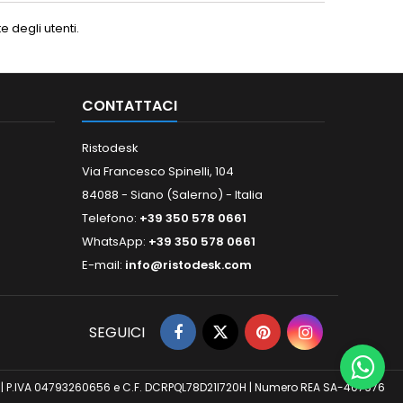
 degli utenti.
CONTATTACI
Ristodesk
Via Francesco Spinelli, 104
84088 - Siano (Salerno) - Italia
Telefono:
+39 350 578 0661
WhatsApp:
+39 350 578 0661
E-mail:
info@ristodesk.com
SEGUICI
 (SA) | P.IVA 04793260656 e C.F. DCRPQL78D21I720H | Numero REA SA-407976