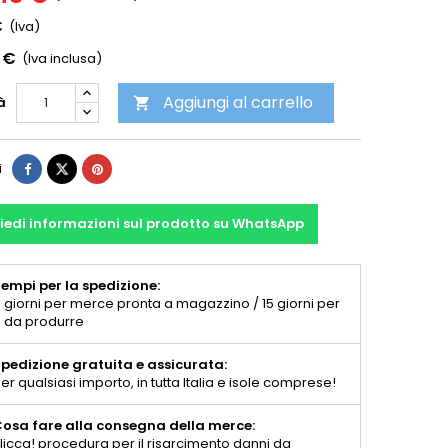
€
(Iva)
 €
(Iva inclusa)
Aggiungi al carrello
à

i
iedi informazioni sul prodotto su WhatsApp
empi per la spedizione:
 giorni per merce pronta a magazzino / 15 giorni per
 da produrre
pedizione gratuita e assicurata:
er qualsiasi importo, in tutta Italia e isole comprese!
osa fare alla consegna della merce:
licca! procedura per il risarcimento danni da