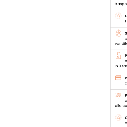
traspo
G
1
S
p
vendit
P
c
in 3 ra
P
c
P
a
alla 
C
c