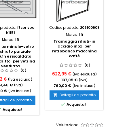
prodotto:
ftspr vbd
Codice prodotto:
206100608
Codice p
h1151
Marca:
Ifi
Marca:
Ifi
Tramoggia rifiuti-in
Lavello
acciaio inox-per
saldat
 terminale-vetro
retrobanco macchina
inox
chiato parziale
caffè
diamet
1h e riscaldato
top pr
dritto-per vetrina
(0)
s
ventilata
(0)
622,95 €
242,6
(Iva esclusa)
2 €
(Iva esclusa)
137,05 €
(Iva)
5
41,48 €
(Iva)
760,00 €
(Iva inclusa)
296,0
00 €
(Iva inclusa)
Dettagli del prodotto
Det


ttagli del prodotto

Acquista!

Acquista!
Valutazione