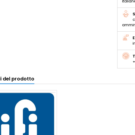
italian
S
c
ammin
E
i
T
+
i del prodotto