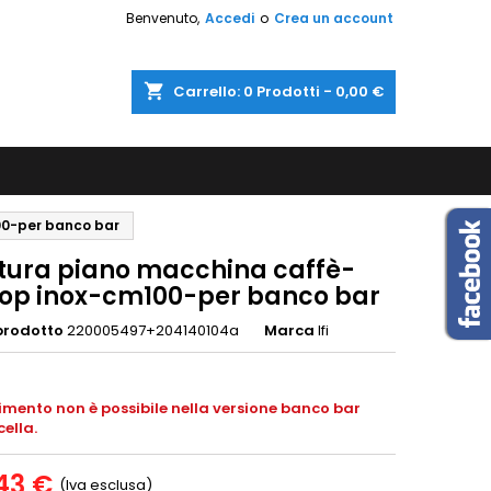
Benvenuto,
Accedi
o
Crea un account
shopping_cart
Carrello:
0
Prodotti - 0,00 €
00-per banco bar
ttura piano macchina caffè-
top inox-cm100-per banco bar
prodotto
220005497+204140104a
Marca
Ifi
rimento non è possibile nella versione banco bar
cella.
43 €
(Iva esclusa)