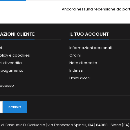
Ancora nessuna recensione da parte
AZIONI CLIENTE
IL TUO ACCOUNT
ni
Informazioni personali
olicy e coockies
Ordini
i di vendita
Note di credito
i pagamento
Indirizzi
I miei avvisi
 recesso
odesk di Pasquale Di Carluccio | via Francesco Spinelli, 104 | 84088- Siano