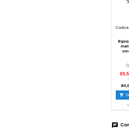
Codice 
Ripia
met
cm6
65,
80,
D

Com