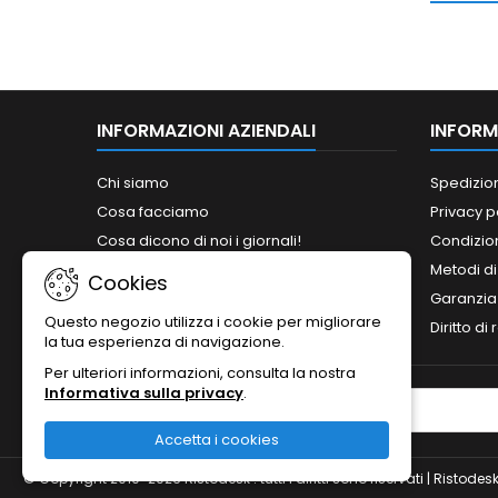
INFORMAZIONI AZIENDALI
INFORM
Chi siamo
Spedizio
Cosa facciamo
Privacy p
Cosa dicono di noi i giornali!
Condizion
Siamo abilitati ai bandi del MePA!
Metodi d
Cookies
Orari
Garanzia
Questo negozio utilizza i cookie per migliorare
Contattaci
Diritto di
la tua esperienza di navigazione.
Per ulteriori informazioni, consulta la nostra
Informativa sulla privacy
.
NEWSLETTER
Accetta i cookies
© Copyright 2010-2026 Ristodesk : tutti i diritti sono riservati | Rist