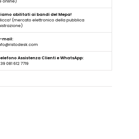
e online)
iamo abilitati ai bandi del Mepa!
licca! (mercato elettronico della pubblica
istrazione)
-mail:
nfo@ristodesk.com
elefono Assistenza Clienti e WhatsApp:
39 081 612 7719