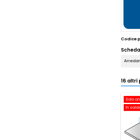
Codice 
Scheda
Arredam
16 altr
Solo on
In sald