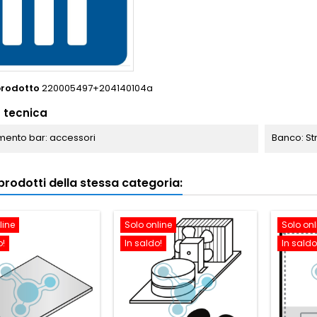
prodotto
220005497+204140104a
 tecnica
ento bar: accessori
Banco: St
i prodotti della stessa categoria:
line
Solo online
Solo onl
o!
In saldo!
In saldo