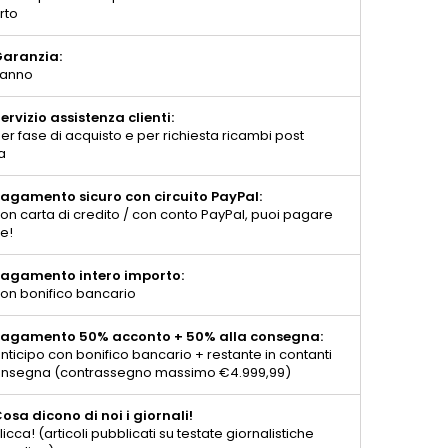
rto
aranzia:
 anno
ervizio assistenza clienti:
er fase di acquisto e per richiesta ricambi post
a
agamento sicuro con circuito PayPal:
on carta di credito / con conto PayPal, puoi pagare
te!
agamento intero importo:
on bonifico bancario
agamento 50% acconto + 50% alla consegna:
nticipo con bonifico bancario + restante in contanti
consegna (contrassegno massimo €4.999,99)
osa dicono di noi i giornali!
licca! (articoli pubblicati su testate giornalistiche