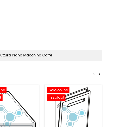
ruttura Piano Macchina Caffè
<
>
ine
Solo online
Solo onl
!
In saldo!
In saldo!