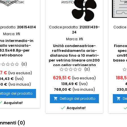
prodotto:
206154014
Codice prodotto:
212031439-
Codice 
24
Marca:
Ifi
Marca:
Ifi
no intermedio-in
allo verniciato-
Unità condensatrice-
Fianco
2.5x48.8p-per
raffreddamento aria-
spec
retrobanco
distanza fino a 10 metri-
cm95.
per vetrina lineare cm200
basso 
(0)
con cella-refrigerata
(0)
ventilata
57 €
(Iva esclusa)
629,51 €
188,5
(Iva esclusa)
14,43 €
(Iva)
138,49 €
(Iva)
00 €
(Iva inclusa)
768,00 €
(Iva inclusa)
230,
ettagli del prodotto
Dettagli del prodotto
De



Acquista!

Acquista!
menti (0)