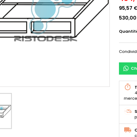
95,57 
530,00
Quantit
Condivid
Ch
T
4
merce
S
p
C
c