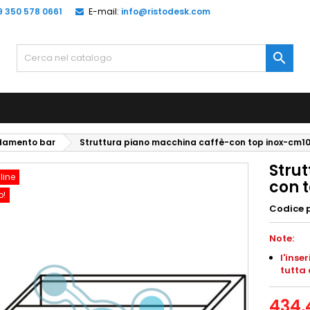
9 350 578 0661
E-mail:
info@ristodesk.com

edamento bar
Struttura piano macchina caffè-con top inox-cm1
Stru
line
con 
o!
Codice 
Note:
l'inse
tutta 
434,