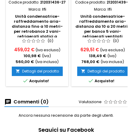
Codice prodotto:
212031436-27
Codice prodotto:
212031439-6
Marca:
Ifi
Marca:
Ifi
Unità condensatrice-
Unità condensatrice-
raffreddamento aria-
raffreddamento aria-
distanza fino a 10 metri-
distanza da 10 a 20 metri-
per retrobanco 2 vani-
per banco 5 vani-
refrigerati statici a
refrigerati ventilati
(0)
(0)
scomparsa
459,02 €
629,51 €
(Iva esclusa)
(Iva esclusa)
100,98 €
(Iva)
138,49 €
(Iva)
560,00 €
(Iva inclusa)
768,00 €
(Iva inclusa)
Dettagli del prodotto
Dettagli del prodotto




Acquista!
Acquista!
Commenti (0)
Valutazione
Ancora nessuna recensione da parte degli utenti.
Seguici su Facebook