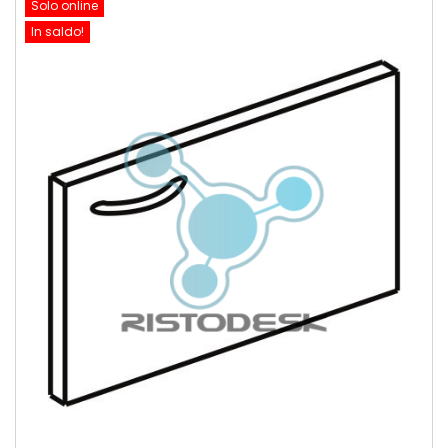
Solo online
In saldo!