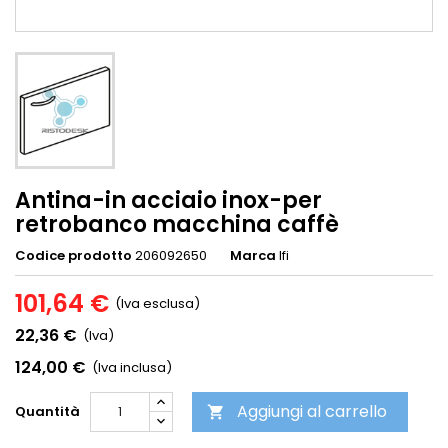
Antina-in acciaio inox-per
retrobanco macchina caffè
Codice prodotto
206092650
Marca
Ifi
101,64 €
(Iva esclusa)
22,36 €
(Iva)
124,00 €
(Iva inclusa)
Aggiungi al carrello
Quantità
