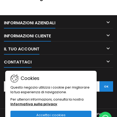

INFORMAZIONI AZIENDALI

INFORMAZIONI CLIENTE

IL TUO ACCOUNT

CONTATTACI
NEWSLETTER
Cookies
Questo negozio utilizza i cookie per migliorare
la tua esperienza di navigazione.
Per ulteriori informazioni, consulta la nostra
Informativa sulla privacy
.
© Copyright 2010-2026 Ristodesk : tutti i diritti sono riservati |
Accetta i cookies