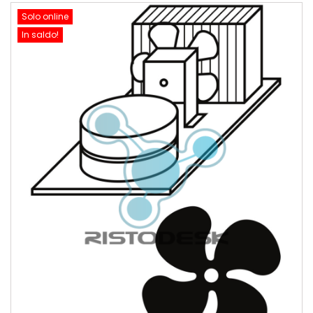
Solo online
In saldo!