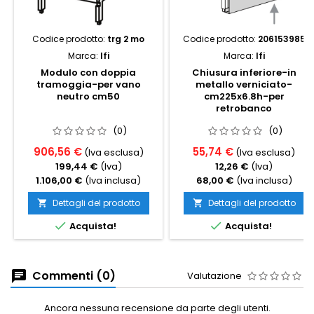
Codice prodotto:
trg 2 mo
Codice prodotto:
206153985
Marca:
Ifi
Marca:
Ifi
Modulo con doppia
Chiusura inferiore-in
tramoggia-per vano
metallo verniciato-
neutro cm50
cm225x6.8h-per
retrobanco
(0)
(0)
906,56 €
55,74 €
(Iva esclusa)
(Iva esclusa)
199,44 €
(Iva)
12,26 €
(Iva)
1.106,00 €
(Iva inclusa)
68,00 €
(Iva inclusa)
Dettagli del prodotto
Dettagli del prodotto




Acquista!
Acquista!
Commenti (0)
Valutazione
Ancora nessuna recensione da parte degli utenti.