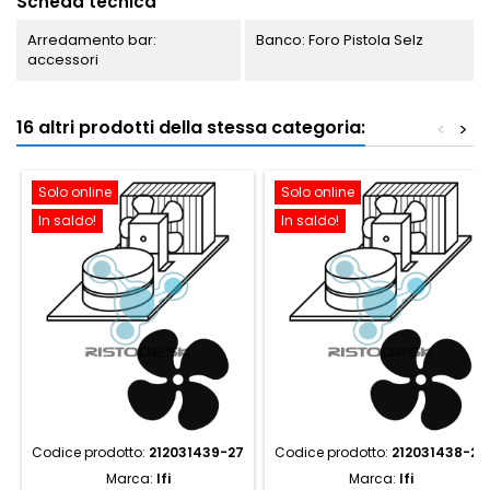
Scheda tecnica
Arredamento bar:
Banco: Foro Pistola Selz
accessori
16 altri prodotti della stessa categoria:
<
>
Solo online
Solo online
In saldo!
In saldo!
Codice prodotto:
212031439-27
Codice prodotto:
212031438-26
Marca:
Ifi
Marca:
Ifi