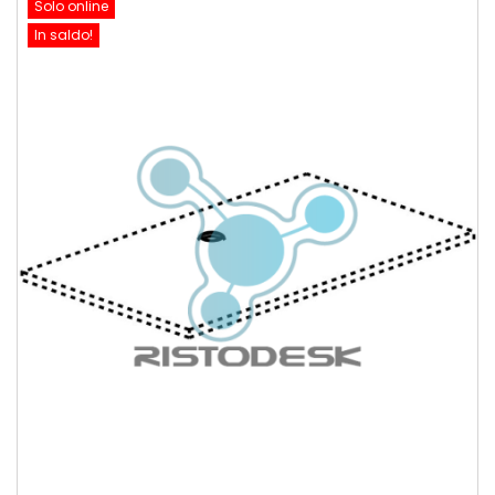
Solo online
In saldo!