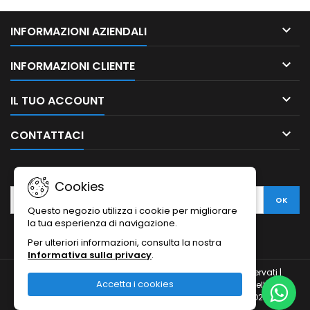

INFORMAZIONI AZIENDALI

INFORMAZIONI CLIENTE

IL TUO ACCOUNT

CONTATTACI
NEWSLETTER
Cookies
Questo negozio utilizza i cookie per migliorare
la tua esperienza di navigazione.
Per ulteriori informazioni, consulta la nostra
Informativa sulla privacy
.
© Copyright 2010-2026 Ristodesk : tutti i diritti sono riservati |
Accetta i cookies
Ristodesk di Pasquale Di Carluccio | via Francesco Spinelli, 104 |
84088- Siano (SA) | P.IVA 04793260656 e C.F. DCRPQL78D21I720H |
Numero REA SA-407976