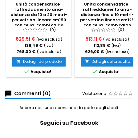
Unità condensatrice-
Unità condensatrice-
raffreddamento aria-
raffreddamento aria-
distanza da 10 a 20 metri-
distanza fino a 10 metri-
per vetrina lineare cm150
per vetrina lineare cm125
con cella-combi caldo
con cella-comb caldo
(0)
(0)
freddo statico
freddo statico
629,51 €
513,11 €
(Iva esclusa)
(Iva esclusa)
138,49 €
(Iva)
112,89 €
(Iva)
768,00 €
(Iva inclusa)
626,00 €
(Iva inclusa)
Dettagli del prodotto
Dettagli del prodotto




Acquista!
Acquista!
Commenti (0)
Valutazione
Ancora nessuna recensione da parte degli utenti.
Seguici su Facebook