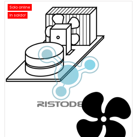
Solo online
In saldo!