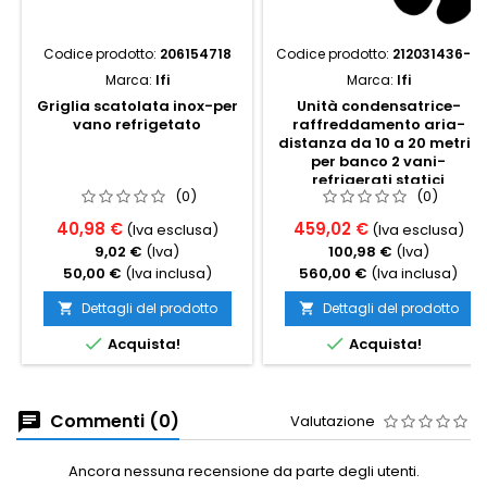
Codice prodotto:
206154718
Codice prodotto:
212031436-4
Marca:
Ifi
Marca:
Ifi
Griglia scatolata inox-per
Unità condensatrice-
vano refrigetato
raffreddamento aria-
distanza da 10 a 20 metri-
per banco 2 vani-
refrigerati statici
(0)
(0)
40,98 €
459,02 €
(Iva esclusa)
(Iva esclusa)
9,02 €
(Iva)
100,98 €
(Iva)
50,00 €
(Iva inclusa)
560,00 €
(Iva inclusa)
Dettagli del prodotto
Dettagli del prodotto




Acquista!
Acquista!
Commenti (0)
Valutazione
Ancora nessuna recensione da parte degli utenti.