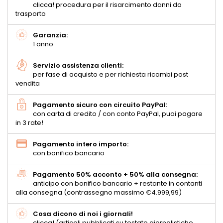
clicca! procedura per il risarcimento danni da
trasporto
Garanzia:
1 anno
Servizio assistenza clienti:
per fase di acquisto e per richiesta ricambi post
vendita
Pagamento sicuro con circuito PayPal:
con carta di credito / con conto PayPal, puoi pagare
in 3 rate!
Pagamento intero importo:
con bonifico bancario
Pagamento 50% acconto + 50% alla consegna:
anticipo con bonifico bancario + restante in contanti
alla consegna (contrassegno massimo €4.999,99)
Cosa dicono di noi i giornali!
clicca! (articoli pubblicati su testate giornalistiche