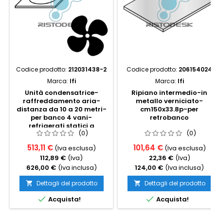
Codice prodotto:
212031438-2
Codice prodotto:
206154024
Marca:
Ifi
Marca:
Ifi
Unità condensatrice-
Ripiano intermedio-in
raffreddamento aria-
metallo verniciato-
distanza da 10 a 20 metri-
cm150x33.8p-per
per banco 4 vani-
retrobanco
refrigerati statici a
(0)
(0)
scomparsa
513,11 €
101,64 €
(Iva esclusa)
(Iva esclusa)
112,89 €
(Iva)
22,36 €
(Iva)
626,00 €
(Iva inclusa)
124,00 €
(Iva inclusa)
Dettagli del prodotto
Dettagli del prodotto




Acquista!
Acquista!