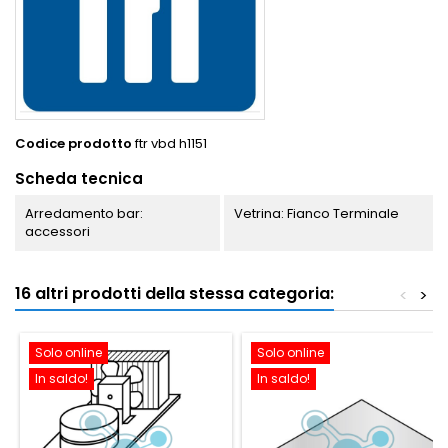
Codice prodotto
ftr vbd h1151
Scheda tecnica
Arredamento bar:
Vetrina: Fianco Terminale
accessori
16 altri prodotti della stessa categoria:
<
>
Solo online
Solo online
In saldo!
In saldo!