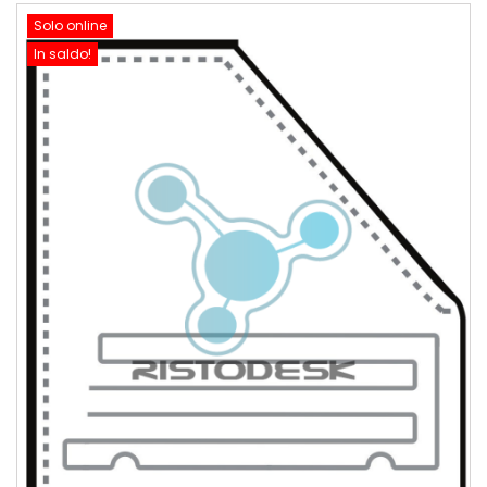
Solo online
In saldo!