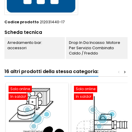
Codice prodotto
212031440-17
Scheda tecnica
Arredamento bar:
Drop In Da Incasso: Motore
accessori
Per Servizio Combinato
Caldo / Freddo
16 altri prodotti della stessa categoria:
<
>
Solo online
Solo online
In saldo!
In saldo!