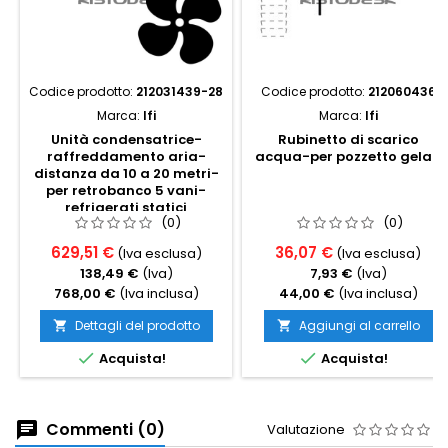
Codice prodotto:
212031439-28
Codice prodotto:
212060436
Marca:
Ifi
Marca:
Ifi
Unità condensatrice-
Rubinetto di scarico
raffreddamento aria-
acqua-per pozzetto gelati
distanza da 10 a 20 metri-
per retrobanco 5 vani-
refrigerati statici
(0)
(0)
629,51 €
36,07 €
(Iva esclusa)
(Iva esclusa)
138,49 €
(Iva)
7,93 €
(Iva)
768,00 €
(Iva inclusa)
44,00 €
(Iva inclusa)
Dettagli del prodotto
Aggiungi al carrello




Acquista!
Acquista!
Commenti (0)
Valutazione