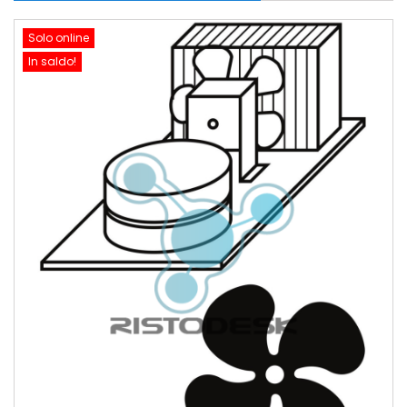
Solo online
In saldo!