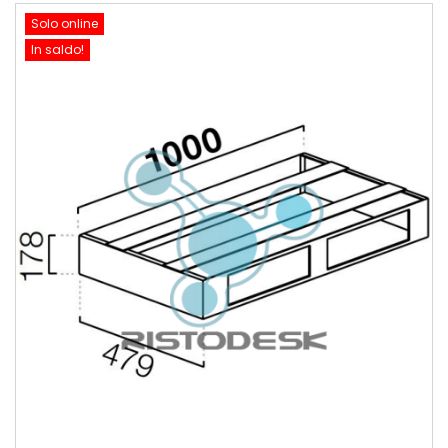
Solo online
In saldo!