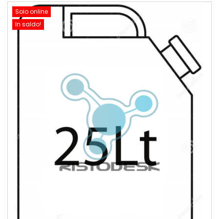
Solo online
In saldo!