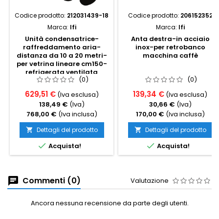
Codice prodotto:
212031439-18
Codice prodotto:
206152352
Marca:
Ifi
Marca:
Ifi
Unità condensatrice-
Anta destra-in acciaio
raffreddamento aria-
inox-per retrobanco
distanza da 10 a 20 metri-
macchina caffè
per vetrina lineare cm150-
refrigerata ventilata
(0)
(0)
629,51 €
139,34 €
(Iva esclusa)
(Iva esclusa)
138,49 €
(Iva)
30,66 €
(Iva)
768,00 €
(Iva inclusa)
170,00 €
(Iva inclusa)
Dettagli del prodotto
Dettagli del prodotto




Acquista!
Acquista!
Commenti (0)
Valutazione
Ancora nessuna recensione da parte degli utenti.