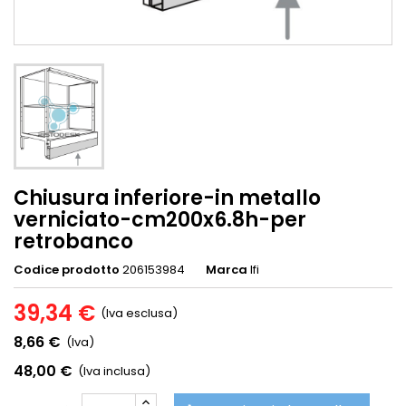
Chiusura inferiore-in metallo
verniciato-cm200x6.8h-per
retrobanco
Codice prodotto
206153984
Marca
Ifi
39,34 €
(Iva esclusa)
8,66 €
(Iva)
48,00 €
(Iva inclusa)