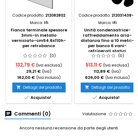
Codice prodotto:
212082802
Codice prodotto:
212031438-6
Marca:
Ifi
Marca:
Ifi
Fianco terminale spessore
Unità condensatrice-
3mm-in metallo
raffreddamento aria-
verniciato-cm54.6x110h-
distanza fino a 10 metri-
per retrobanco
per banco 6 vani-
refrigerati statici
(0)
(0)
132,79 €
513,11 €
(Iva esclusa)
(Iva esclusa)
29,21 €
(Iva)
112,89 €
(Iva)
162,00 €
(Iva inclusa)
626,00 €
(Iva inclusa)
Dettagli del prodotto
Dettagli del prodotto




Acquista!
Acquista!
Commenti (0)
Valutazione
Ancora nessuna recensione da parte degli utenti.