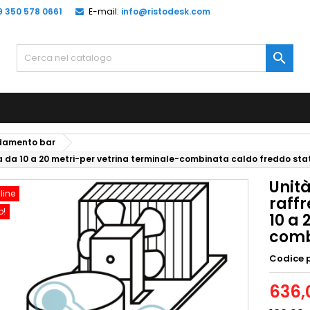
9 350 578 0661
E-mail:
info@ristodesk.com

edamento bar
da 10 a 20 metri-per vetrina terminale-combinata caldo freddo sta
Unit
line
raff
o!
10 a 
comb
Codice 
636,