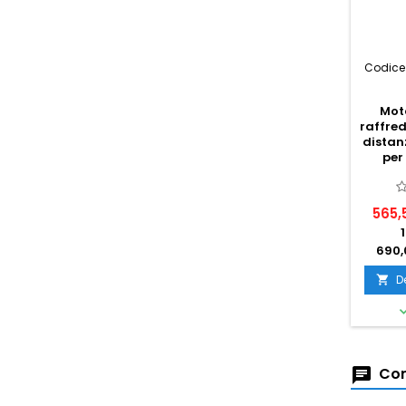
Codice
Mot
raffre
distan
per
565,
690,
D

Com