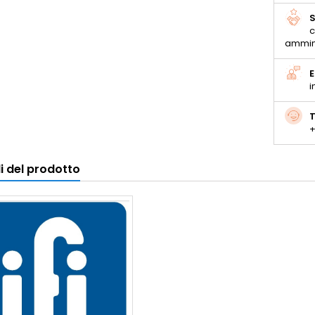
S
c
ammin
E
i
T
+
i del prodotto