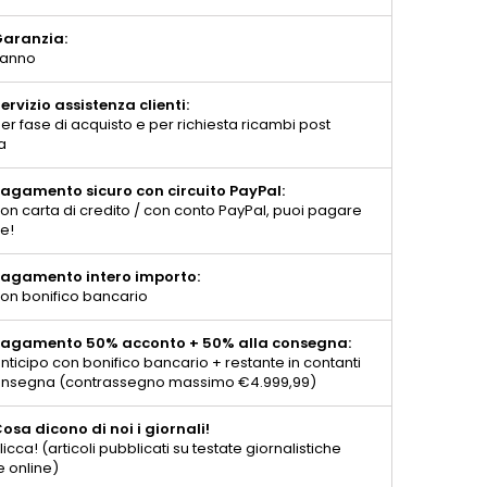
aranzia:
 anno
ervizio assistenza clienti:
er fase di acquisto e per richiesta ricambi post
a
agamento sicuro con circuito PayPal:
on carta di credito / con conto PayPal, puoi pagare
te!
agamento intero importo:
on bonifico bancario
agamento 50% acconto + 50% alla consegna:
nticipo con bonifico bancario + restante in contanti
consegna (contrassegno massimo €4.999,99)
osa dicono di noi i giornali!
licca! (articoli pubblicati su testate giornalistiche
e online)