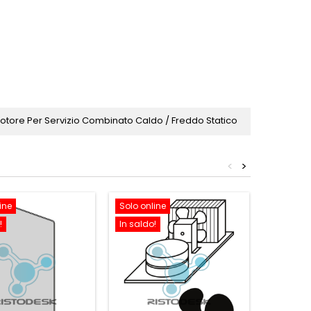
Motore Per Servizio Combinato Caldo / Freddo Statico
<
>
ine
Solo online
Solo onl
!
In saldo!
In saldo!