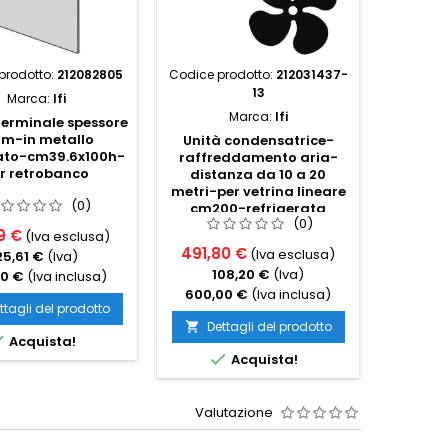
prodotto:
212082805
Codice prodotto:
212031437-
Codice 
13
Marca:
Ifi
Marca:
Ifi
terminale spessore
m-in metallo
Unità condensatrice-
Ill
iato-cm39.6x100h-
raffreddamento aria-
plafoni
r retrobanco
distanza da 10 a 20
metri-per vetrina lineare
(0)
cm200-refrigerata
(0)
statica
9 €
(Iva esclusa)
491,80 €
224,5
(Iva esclusa)
25,61 €
(Iva)
108,20 €
(Iva)
4
00 €
(Iva inclusa)
600,00 €
(Iva inclusa)
274,0
ttagli del prodotto
Dettagli del prodotto
Det



Acquista!

Acquista!
Valutazione