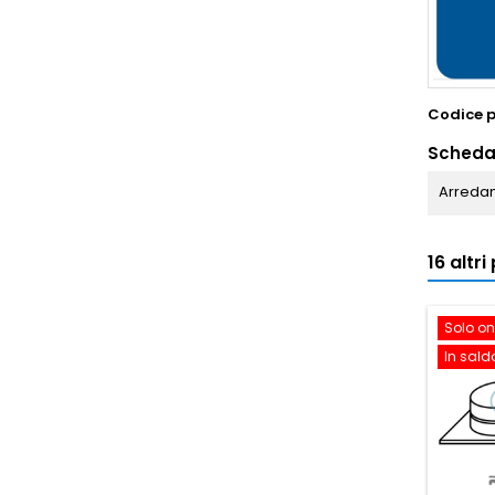
Codice 
Scheda
Arredam
16 altr
Solo on
In sald