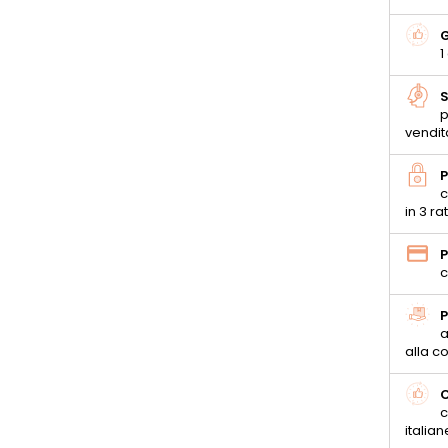
G
1
S
p
vendit
P
c
in 3 ra
P
c
P
a
alla 
C
c
italian