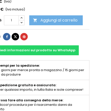
 €
(Iva)
 €
(Iva inclusa)
Aggiungi al carrello
à

i
iedi informazioni sul prodotto su WhatsApp
empi per la spedizione:
 giorni per merce pronta a magazzino / 15 giorni per
 da produrre
pedizione gratuita e assicurata:
er qualsiasi importo, in tutta Italia e isole comprese!
osa fare alla consegna della merce:
licca! procedura per il risarcimento danni da
rto