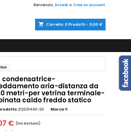
Benvenuto,
Accedi
o
Crea un account
shopping_cart
Carrello:
0
Prodotti - 0,00 €
tico
à condensatrice-
reddamento aria-distanza da
20 metri-per vetrina terminale-
inata caldo freddo statico
prodotto
212031440-20
Marca
Ifi
07 €
(Iva esclusa)