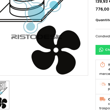
139,93
776,00
Quantit
Condivid
Ch
T
4
merce
S
p
C
c
traspo