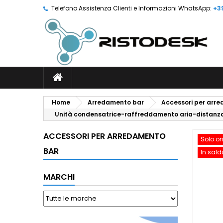
Telefono Assistenza Clienti e Informazioni WhatsApp:
+3
Home
Arredamento bar
Accessori per arr
Unità condensatrice-raffreddamento aria-distanza 
ACCESSORI PER ARREDAMENTO
Solo on
BAR
In sald
MARCHI