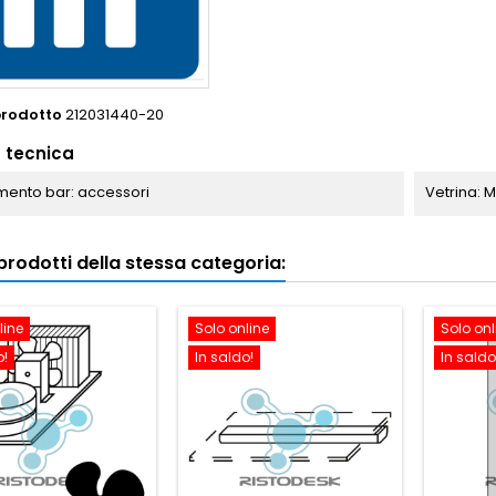
prodotto
212031440-20
 tecnica
ento bar: accessori
Vetrina: 
i prodotti della stessa categoria:
line
Solo online
Solo onl
o!
In saldo!
In saldo