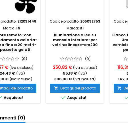
 prodotto:
212031448
Codice prodotto:
206092753
Codice 
Marca:
Ifi
Marca:
Ifi
ore remoto-con
Illuninazione a led su
Fianco 
ddamento ad aria-
mensola inferiore-per
3m
za fino a 20 metri-
vetrina lineare-cm200
vernic
 pozzetto gelati
pe
(0)
(0)
57 €
250,82 €
116,3
(Iva esclusa)
(Iva esclusa)
124,43 €
(Iva)
55,18 €
(Iva)
00 €
(Iva inclusa)
306,00 €
(Iva inclusa)
142,
ettagli del prodotto
Dettagli del prodotto
De




Acquista!
Acquista!
menti (0)