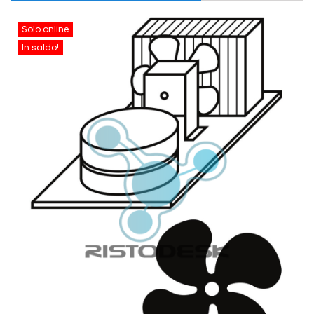
Solo online
In saldo!