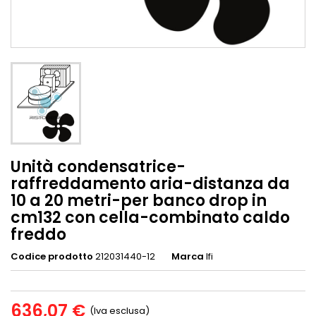
Unità condensatrice-
raffreddamento aria-distanza da
10 a 20 metri-per banco drop in
cm132 con cella-combinato caldo
freddo
Codice prodotto
212031440-12
Marca
Ifi
636,07 €
(Iva esclusa)