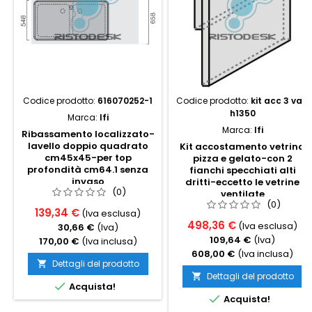
Codice prodotto:
616070252-1
Codice prodotto:
kit acc 3 vad
h1350
Marca:
Ifi
Marca:
Ifi
Ribassamento localizzato-
lavello doppio quadrato
Kit accostamento vetrina
cm45x45-per top
pizza e gelato-con 2
profondità cm64.1 senza
fianchi specchiati alti
invaso
dritti-eccetto le vetrine
(0)
ventilate
(0)
139,34 €
(Iva esclusa)
498,36 €
(Iva esclusa)
30,66 €
(Iva)
109,64 €
(Iva)
170,00 €
(Iva inclusa)
608,00 €
(Iva inclusa)
Dettagli del prodotto

Dettagli del prodotto


Acquista!

Acquista!