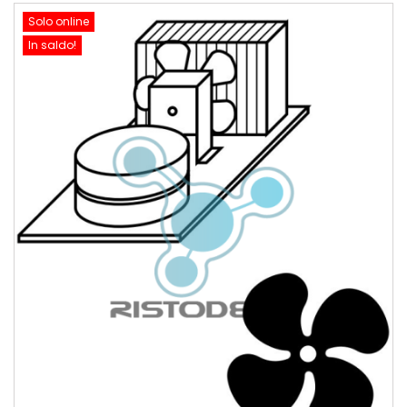
Solo online
In saldo!