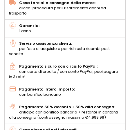
Cosa fare alla consegna della merce:
clicca! procedura per il risarcimento danni da
trasporto
Garanzia:
1 anno
Servizio assistenza clienti:
per fase di acquisto e per richiesta ricambi post
vendita
Pagamento sicuro con circuito PayPal:
con carta di credito / con conto PayPal, puoi pagare
in 3 rate!
Pagamento intero importo:
con bonifico bancario
Pagamento 50% acconto + 50% alla consegna:
anticipo con bonifico bancario + restante in contanti
alla consegna (contrassegno massimo €4.999,99)
Cosa dicono di noi i giornali!