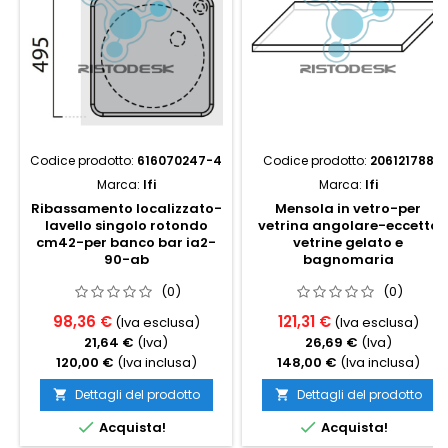
Codice prodotto:
616070247-4
Codice prodotto:
206121788
Marca:
Ifi
Marca:
Ifi
Ribassamento localizzato-
Mensola in vetro-per
lavello singolo rotondo
vetrina angolare-eccetto
cm42-per banco bar ia2-
vetrine gelato e
90-ab
bagnomaria
(0)
(0)
98,36 €
121,31 €
(Iva esclusa)
(Iva esclusa)
21,64 €
(Iva)
26,69 €
(Iva)
120,00 €
(Iva inclusa)
148,00 €
(Iva inclusa)
Dettagli del prodotto
Dettagli del prodotto




Acquista!
Acquista!