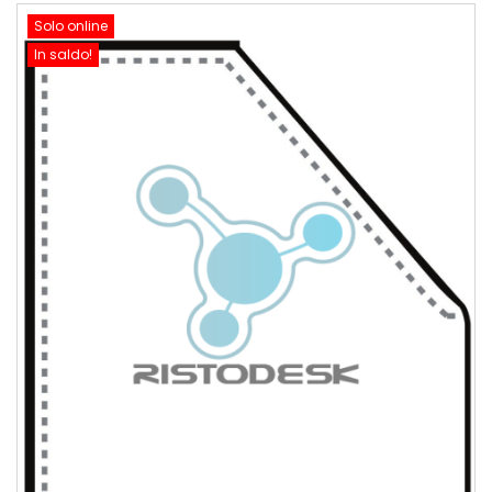
Solo online
In saldo!