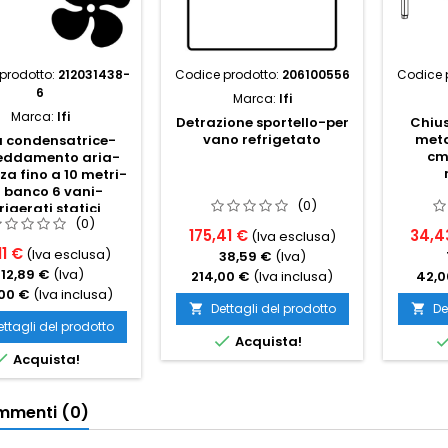
prodotto:
212031438-
Codice prodotto:
206100556
Codice 
6
Marca:
Ifi
Marca:
Ifi
Detrazione sportello-per
Chius
vano refrigetato
meta
à condensatrice-
cm
reddamento aria-
za fino a 10 metri-
 banco 6 vani-
(0)
rigerati statici
(0)
175,41 €
34,4
(Iva esclusa)
11 €
(Iva esclusa)
38,59 €
(Iva)
112,89 €
(Iva)
214,00 €
(Iva inclusa)
42,0
00 €
(Iva inclusa)
Dettagli del prodotto
De


ettagli del prodotto

Acquista!

Acquista!
menti (0)