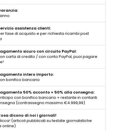
aranzia:
 anno
ervizio assistenza clienti:
er fase di acquisto e per richiesta ricambi post
a
agamento sicuro con circuito PayPal:
on carta di credito / con conto PayPal, puoi pagare
te!
agamento intero importo:
on bonifico bancario
agamento 50% acconto + 50% alla consegna:
nticipo con bonifico bancario + restante in contanti
consegna (contrassegno massimo €4.999,99)
osa dicono di noi i giornali!
licca! (articoli pubblicati su testate giornalistiche
e online)