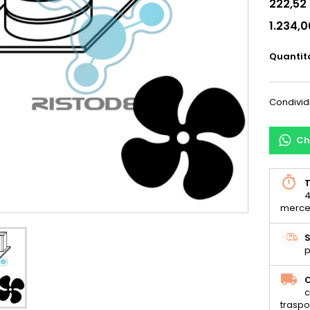
222,52
1.234,
Quantit
Condivid
Ch
T
4
merce
S
p
C
c
traspo