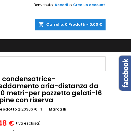
Benvenuto,
Accedi
o
Crea un account
shopping_cart
Carrello:
0
Prodotti - 0,00 €
à condensatrice-
reddamento aria-distanza da
20 metri-per pozzetto gelati-16
pine con riserva
prodotto
212030670-4
Marca
Ifi
,48 €
(Iva esclusa)