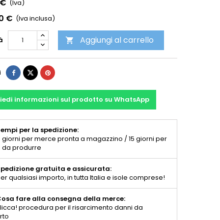
 €
(Iva)
00 €
(Iva inclusa)
Aggiungi al carrello
à

i
iedi informazioni sul prodotto su WhatsApp
empi per la spedizione:
 giorni per merce pronta a magazzino / 15 giorni per
 da produrre
pedizione gratuita e assicurata:
er qualsiasi importo, in tutta Italia e isole comprese!
osa fare alla consegna della merce:
licca! procedura per il risarcimento danni da
rto