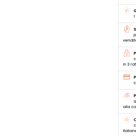
G
1
S
p
vendit
P
c
in 3 ra
P
c
P
a
alla 
C
c
italian