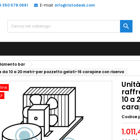
9 350 578 0661
E-mail:
info@ristodesk.com

edamento bar
a 10 a 20 metri-per pozzetto gelati-16 carapine con riserva
Unit
line
raff
o!
10 a 
cara
Codice 
1.011