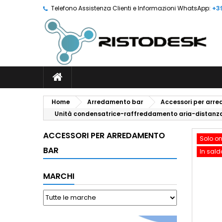
Telefono Assistenza Clienti e Informazioni WhatsApp:
+3
Home
Arredamento bar
Accessori per arr
Unità condensatrice-raffreddamento aria-distanza d
ACCESSORI PER ARREDAMENTO
Solo on
BAR
In sald
MARCHI