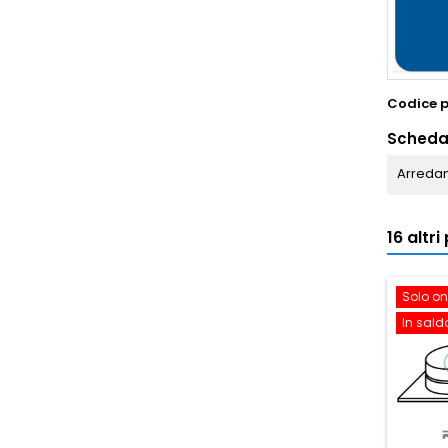
Codice 
Scheda
Arredam
16 altr
Solo on
In sald