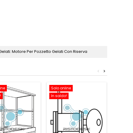
Gelati: Motore Per Pozzetto Gelati Con Riserva
<
>
ine
Solo online
Solo onl
!
In saldo!
In saldo!