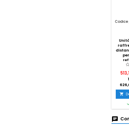
Codice 
Unit
raff
distan
per
ref
513,
626,
D

Com