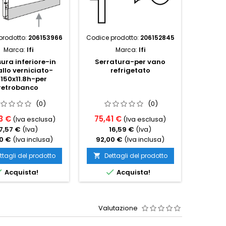
prodotto:
206153966
Codice prodotto:
206152845
Codice p
Marca:
Ifi
Marca:
Ifi
ura inferiore-in
Serratura-per vano
llo verniciato-
refrigetato
Unità
150x11.8h-per
raffr
retrobanco
distanz
per vet
(0)
(0)
con ce
fr
3 €
75,41 €
(Iva esclusa)
(Iva esclusa)
459,0
7,57 €
(Iva)
16,59 €
(Iva)
1
0 €
(Iva inclusa)
92,00 €
(Iva inclusa)
560,0
ttagli del prodotto
Dettagli del prodotto

Det



Acquista!
Acquista!
Valutazione