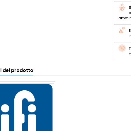
S
c
ammin
E
i
T
+
i del prodotto