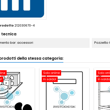
prodotto
212030670-4
 tecnica
ento bar: accessori
Pozzetto 
i prodotti della stessa categoria:
line
Solo online
Solo onl
o!
In saldo!
In saldo