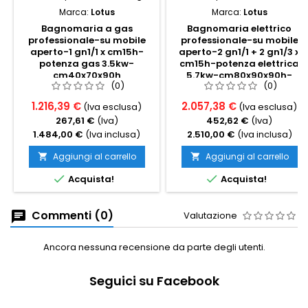
Marca:
Lotus
Marca:
Lotus
Bagnomaria a gas
Bagnomaria elettrico
professionale-su mobile
professionale-su mobile
aperto-1 gn1/1 x cm15h-
aperto-2 gn1/1 + 2 gn1/3 x
potenza gas 3.5kw-
cm15h-potenza elettrica
cm40x70x90h
5.7kw-cm80x90x90h-
(0)
(0)
trifase
1.216,39 €
2.057,38 €
(Iva esclusa)
(Iva esclusa)
267,61 €
(Iva)
452,62 €
(Iva)
1.484,00 €
(Iva inclusa)
2.510,00 €
(Iva inclusa)
Aggiungi al carrello
Aggiungi al carrello




Acquista!
Acquista!
Commenti (0)
Valutazione
Ancora nessuna recensione da parte degli utenti.
Seguici su Facebook