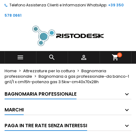
Telefono Assistenza Clienti e Informazioni WhatsApp:
+39 350
578 0661
0



shopping_cart
Home
Attrezzature per la cottura
Bagnomaria
professionale
Bagnomaria a gas professionale-da banco-1
gn1/1 x cm15h-potenza gas 3.5kw-cm40x70x28h
BAGNOMARIA PROFESSIONALE
MARCHI
PAGA IN TRE RATE SENZA INTERESSI