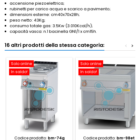
accensione piezoelettrica;
rubinetti per carico acqua e scarico a pavimento;
dimensioni esterne: cm40x70x28h;
peso netto: 43Kg;
consumo totale gas: 3.5Kw (3.010Kcal/h);
capacità vasca: n.1 bacinella GN1/1 x cm15h.
16 altri prodotti della stessa categoria:
<
>
Solo online
Solo online
In saldo!
In saldo!
Codice prodotto:
bm-74g
Codice prodotto:
bm-98et