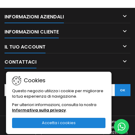

INFORMAZIONI AZIENDALI

INFORMAZIONI CLIENTE

IL TUO ACCOUNT

CONTATTACI
NEWSLETTER
Cookies
Questo negozio utilizza i cookie per migliorare
la tua esperienza di navigazione.
Per ulteriori informazioni, consulta la nostra
Informativa sulla privacy
.
© Copyright 2010-2026 Ristodesk : tutti i diritti sono riservati |
Accetta i cookies
Ristodesk di Pasquale Di Carluccio | via Francesco Spinelli, 104 |
84088- Siano (SA) | P.IVA 04793260656 e C.F. DCRPQL78D21I720H |