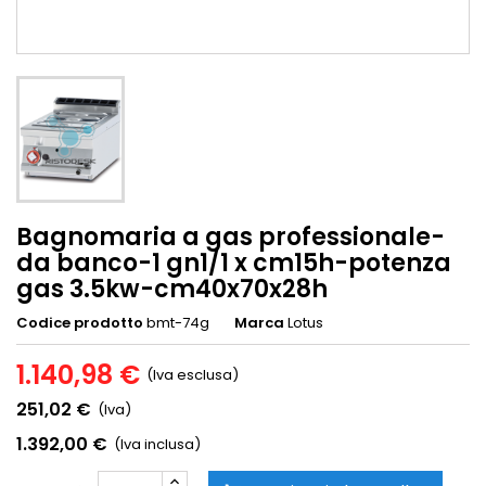
Bagnomaria a gas professionale-
da banco-1 gn1/1 x cm15h-potenza
gas 3.5kw-cm40x70x28h
Codice prodotto
bmt-74g
Marca
Lotus
1.140,98 €
(Iva esclusa)
251,02 €
(Iva)
1.392,00 €
(Iva inclusa)