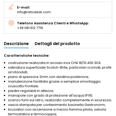
E-mail:
info@ristodesk.com
Telefono Assistenza Clienti e WhatsApp:
+39 081 612 7719
Descrizione
Dettagli del prodotto
Caratteristiche tecniche:
costruzione realizzata in acciaio inox CrNi 18/10 AISI 304;
satinatura superficiale Scotch-Brite, particolari cromati, profili
arrotondati;
piano di spessore 2mm con alzatina posteriore;
manutenzione facilitata grazie a semplice smontaggio
cruscotto frontale;
piedini regolabili in altezza;
manopole con grado di protezione all'acqua IPX5;
scarico fumi sul retro, realizzato completamente in sicurezza;
vasca stampata per contenimento bacinella Gastronorm;
bruciatori con accensione a mezzo fiamma pilota, valvola
termostatica e termocoppia;