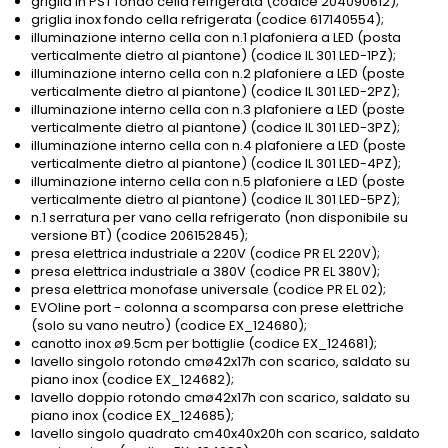
griglia in PST fondo cella refrigerata (codice 204090612);
griglia inox fondo cella refrigerata (codice 617140554);
illuminazione interno cella con n.1 plafoniera a LED (posta
verticalmente dietro al piantone) (codice IL 301 LED-1PZ);
illuminazione interno cella con n.2 plafoniere a LED (poste
verticalmente dietro al piantone) (codice IL 301 LED-2PZ);
illuminazione interno cella con n.3 plafoniere a LED (poste
verticalmente dietro al piantone) (codice IL 301 LED-3PZ);
illuminazione interno cella con n.4 plafoniere a LED (poste
verticalmente dietro al piantone) (codice IL 301 LED-4PZ);
illuminazione interno cella con n.5 plafoniere a LED (poste
verticalmente dietro al piantone) (codice IL 301 LED-5PZ);
n.1 serratura per vano cella refrigerato (non disponibile su
versione BT) (codice 206152845);
presa elettrica industriale a 220V (codice PR EL 220V);
presa elettrica industriale a 380V (codice PR EL 380V);
presa elettrica monofase universale (codice PR EL 02);
EVOline port - colonna a scomparsa con prese elettriche
(solo su vano neutro) (codice EX_124680);
canotto inox ø9.5cm per bottiglie (codice EX_124681);
lavello singolo rotondo cmø42x17h con scarico, saldato su
piano inox (codice EX_124682);
lavello doppio rotondo cmø42x17h con scarico, saldato su
piano inox (codice EX_124685);
lavello singolo quadrato cm40x40x20h con scarico, saldato