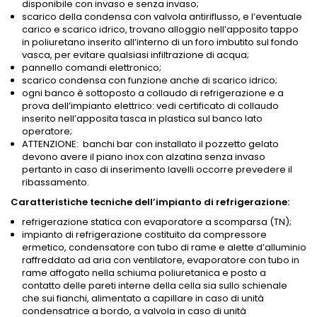
disponibile con invaso e senza invaso;
scarico della condensa con valvola antiriflusso, e l’eventuale
carico e scarico idrico, trovano alloggio nell’apposito tappo
in poliuretano inserito all’interno di un foro imbutito sul fondo
vasca, per evitare qualsiasi infiltrazione di acqua;
pannello comandi elettronico;
scarico condensa con funzione anche di scarico idrico;
ogni banco è sottoposto a collaudo di refrigerazione e a
prova dell’impianto elettrico: vedi certificato di collaudo
inserito nell’apposita tasca in plastica sul banco lato
operatore;
ATTENZIONE: banchi bar con installato il pozzetto gelato
devono avere il piano inox con alzatina senza invaso
pertanto in caso di inserimento lavelli occorre prevedere il
ribassamento.
Caratteristiche tecniche dell’impianto di refrigerazione:
refrigerazione statica con evaporatore a scomparsa (TN);
impianto di refrigerazione costituito da compressore
ermetico, condensatore con tubo di rame e alette d’alluminio
raffreddato ad aria con ventilatore, evaporatore con tubo in
rame affogato nella schiuma poliuretanica e posto a
contatto delle pareti interne della cella sia sullo schienale
che sui fianchi, alimentato a capillare in caso di unità
condensatrice a bordo, a valvola in caso di unità