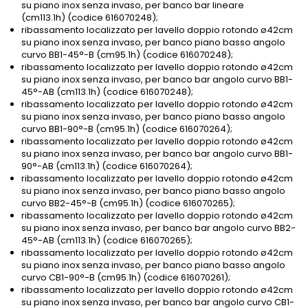
su piano inox senza invaso, per banco bar lineare
(cm113.1h) (codice 616070248);
ribassamento localizzato per lavello doppio rotondo ø42cm
su piano inox senza invaso, per banco piano basso angolo
curvo BB1-45°-B (cm95.1h) (codice 616070248);
ribassamento localizzato per lavello doppio rotondo ø42cm
su piano inox senza invaso, per banco bar angolo curvo BB1-
45°-AB (cm113.1h) (codice 616070248);
ribassamento localizzato per lavello doppio rotondo ø42cm
su piano inox senza invaso, per banco piano basso angolo
curvo BB1-90°-B (cm95.1h) (codice 616070264);
ribassamento localizzato per lavello doppio rotondo ø42cm
su piano inox senza invaso, per banco bar angolo curvo BB1-
90°-AB (cm113.1h) (codice 616070264);
ribassamento localizzato per lavello doppio rotondo ø42cm
su piano inox senza invaso, per banco piano basso angolo
curvo BB2-45°-B (cm95.1h) (codice 616070265);
ribassamento localizzato per lavello doppio rotondo ø42cm
su piano inox senza invaso, per banco bar angolo curvo BB2-
45°-AB (cm113.1h) (codice 616070265);
ribassamento localizzato per lavello doppio rotondo ø42cm
su piano inox senza invaso, per banco piano basso angolo
curvo CB1-90°-B (cm95.1h) (codice 616070261);
ribassamento localizzato per lavello doppio rotondo ø42cm
su piano inox senza invaso, per banco bar angolo curvo CB1-