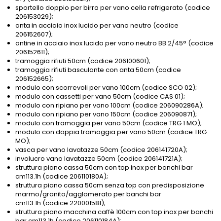
sportello doppio per birra per vano cella refrigerato (codice
206153029);
anta in acciaio inox lucido per vano neutro (codice
206152607);
antine in acciaio inox lucido per vano neutro BB 2/45° (codice
206152611);
tramoggia rifiuti 50cm (codice 206100601);
tramoggia rifiuti basculante con anta 50cm (codice
206152665);
modulo con scorrevoli per vano 100cm (codice SCO 02);
modulo con cassetti per vano 50cm (codice CAS 01);
modulo con ripiano per vano 100cm (codice 206090286A);
modulo con ripiano per vano 150cm (codice 206090871);
modulo con tramoggia per vano 50cm (codice TRG 1 MO);
modulo con doppia tramoggia per vano 50cm (codice TRG
MO);
vasca per vano lavatazze 50cm (codice 206141720A);
involucro vano lavatazze 50cm (codice 206141721A);
struttura piano cassa 50cm con top inox per banchi bar
cm113.1h (codice 206110180A);
struttura piano cassa 50cm senza top con predisposizione
marmo/granito/agglomerato per banchi bar
cm113.1h (codice 220001581);
struttura piano macchina caffè 100cm con top inox per banchi
bar cm113.1h (codice 206110184A);