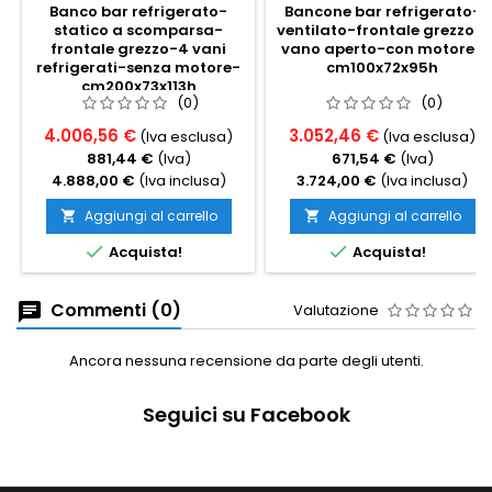
Banco bar refrigerato-
Bancone bar refrigerato-
statico a scomparsa-
ventilato-frontale grezzo-1
frontale grezzo-4 vani
vano aperto-con motore-
refrigerati-senza motore-
cm100x72x95h
cm200x73x113h
(0)
(0)
4.006,56 €
3.052,46 €
(Iva esclusa)
(Iva esclusa)
881,44 €
(Iva)
671,54 €
(Iva)
4.888,00 €
(Iva inclusa)
3.724,00 €
(Iva inclusa)
Aggiungi al carrello
Aggiungi al carrello




Acquista!
Acquista!
Commenti (0)
Valutazione
Ancora nessuna recensione da parte degli utenti.
Seguici su Facebook