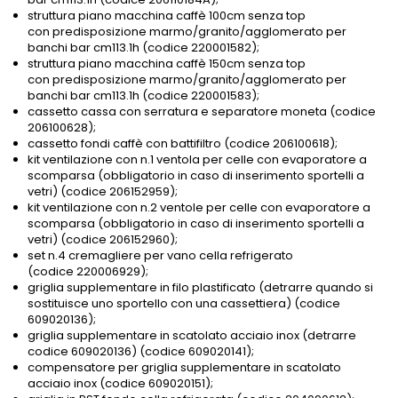
struttura piano macchina caffè 100cm senza top
con predisposizione marmo/granito/agglomerato per
banchi bar cm113.1h (codice 220001582);
struttura piano macchina caffè 150cm senza top
con predisposizione marmo/granito/agglomerato per
banchi bar cm113.1h (codice 220001583);
cassetto cassa con serratura e separatore moneta (codice
206100628);
cassetto fondi caffè con battifiltro (codice 206100618);
kit ventilazione con n.1 ventola per celle con evaporatore a
scomparsa (obbligatorio in caso di inserimento sportelli a
vetri) (codice 206152959);
kit ventilazione con n.2 ventole per celle con evaporatore a
scomparsa (obbligatorio in caso di inserimento sportelli a
vetri) (codice 206152960);
set n.4 cremagliere per vano cella refrigerato
(codice 220006929);
griglia supplementare in filo plastificato (detrarre quando si
sostituisce uno sportello con una cassettiera) (codice
609020136);
griglia supplementare in scatolato acciaio inox (detrarre
codice 609020136) (codice 609020141);
compensatore per griglia supplementare in scatolato
acciaio inox (codice 609020151);