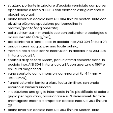
struttura portante in tubolare d’acciaio verniciato con polveri
epossidiche a forno a 180°C con elementi d’irrigidimento e
piedini regolabili
piano lavoro in acciaio inox AISI 304 finitura Scotch-Brite con
alzatina più predisposizione per bancalina in
marmo/granito/agglomerato;
cella schiumata in monoblocco con poliuretano ecologico a
bassa densità (40Kg/mc);
pareti interne e fondo cella in acciaio inox AISI 304 ﬁnitura 2B;
angoli interni raggiati per una facile pulizia;
frontale della cella senza interruzioni in acciaio inox AISI 304
ﬁnitura lucida BA;
sportelli di spessore 55mm, per un’ottima coibentazione, in
acciaio inox AISI 304 ﬁnitura lucida BA con apertura a 180° e
chiusura magnetica;
vano sportello con dimensioni commerciali (L=444mm -
H=603mm);
fianchi esterni in lamiera plastiﬁcata similinox, schienale
esterno in lamiera zincata;
in dotazione una griglia intermedia in ﬁlo plastiﬁcato di colore
grigio per ogni vano, posizionabile su 3 diversi livelli tramite
cremagliere interne stampate in acciaio inox AISI 304 ﬁnitura
2B;
piano lavoro in acciaio inox AISI 304 ﬁnitura Scotch-Brite