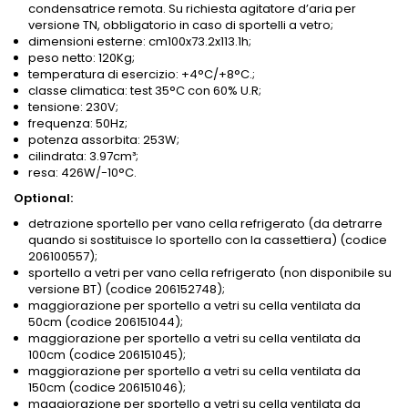
condensatrice remota. Su richiesta agitatore d’aria per
versione TN, obbligatorio in caso di sportelli a vetro;
dimensioni esterne: cm100x73.2x113.1h;
peso netto: 120Kg;
temperatura di esercizio: +4°C/+8°C.;
classe climatica: test 35°C con 60% U.R;
tensione: 230V;
frequenza: 50Hz;
potenza assorbita: 253W;
cilindrata: 3.97cm³;
resa: 426W/-10°C.
Optional:
detrazione sportello per vano cella refrigerato (da detrarre
quando si sostituisce lo sportello con la cassettiera) (codice
206100557);
sportello a vetri per vano cella refrigerato (non disponibile su
versione BT) (codice 206152748);
maggiorazione per sportello a vetri su cella ventilata da
50cm (codice 206151044);
maggiorazione per sportello a vetri su cella ventilata da
100cm (codice 206151045);
maggiorazione per sportello a vetri su cella ventilata da
150cm (codice 206151046);
maggiorazione per sportello a vetri su cella ventilata da