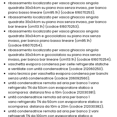
ribassamento localizzato per vasca ghiaccio singola
quadrata 30x34cm su piano inox senza invaso, per banco
piano basso lineare (cm95.1h) (codice 616070253);
ribassamento localizzato per vasca ghiaccio singola
quadrata 30x34cm su piano inox senza invaso, per banco
bar lineare (cm113.1h) (codice 616070253);
ribassamento localizzato per vasca ghiaccio singola
quadrata 30x34cm e gocciolatoio su piano inox senza
invaso, per banco piano basso lineare (cm95.1h)
(codice 616070254);
ribassamento localizzato per vasca ghiaccio singola
quadrata 30x34cm e gocciolatoio su piano inox senza
invaso, per banco bar lineare (cm113.1h) (codice 616070254);
vaschetta evapora condensa per celle refrigerate statiche
e
ventilate
con unità condensatrice (codice 212060250);
vano tecnico per vaschetta evapora condensa per banchi
senza unità condensatrice (codice 206092560);
unità condensatrice remota ad aria per banco 1 vano
refrigerato TN da 50cm con evaporatore statico a
scomparsa: distanza fino a 10m (codice 212030381);
unità condensatrice remota ad aria per banco 1
vano refrigerato TN da 50cm con evaporatore statico a
scomparsa: distanza da 10m a 20m (codice 212030382);
unità condensatrice remota ad aria per banco 2 vani
refrigerati TN da 100cm con evaporatore statico a