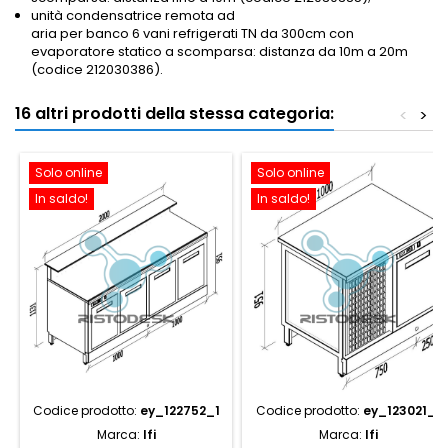
unità condensatrice remota ad
aria per banco 6 vani refrigerati TN da 300cm con
evaporatore statico a scomparsa: distanza da 10m a 20m
(codice 212030386).
16 altri prodotti della stessa categoria:
<
>
Solo online
Solo online
In saldo!
In saldo!
Codice prodotto:
ey_122752_1
Codice prodotto:
ey_123021_1
Marca:
Ifi
Marca:
Ifi