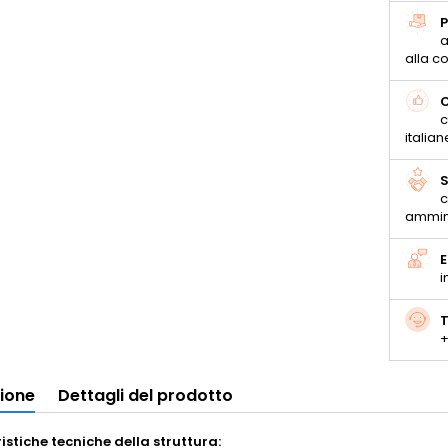
P
a
alla 
C
c
italian
S
c
ammin
E
i
T
+
zione
Dettagli del prodotto
istiche tecniche della struttura: