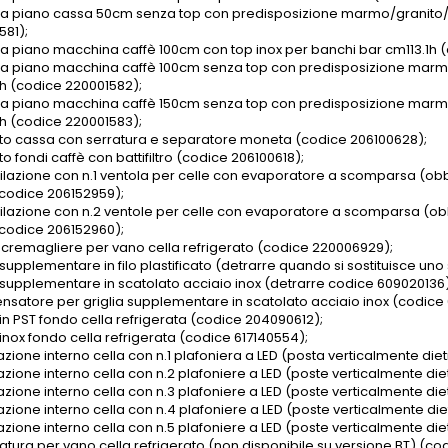
ura piano cassa 50cm senza top con predisposizione marmo/granito
581);
ura piano macchina caffè 100cm con top inox per banchi bar cm113.1h 
ura piano macchina caffè 100cm senza top con predisposizione mar
1h (codice 220001582);
ura piano macchina caffè 150cm senza top con predisposizione mar
1h (codice 220001583);
to cassa con serratura e separatore moneta (codice 206100628);
o fondi caffè con battifiltro (codice 206100618);
tilazione con n.1 ventola per celle con evaporatore a scomparsa (obbl
 (codice 206152959);
ntilazione con n.2 ventole per celle con evaporatore a scomparsa (obbl
 (codice 206152960);
4 cremagliere per vano cella refrigerato (codice 220006929);
 supplementare in filo plastificato (detrarre quando si sostituisce un
a supplementare in scatolato acciaio inox (detrarre codice 609020136
satore per griglia supplementare in scatolato acciaio inox (codice 
 in PST fondo cella refrigerata (codice 204090612);
 inox fondo cella refrigerata (codice 617140554);
azione interno cella con n.1 plafoniera a LED (posta verticalmente diet
azione interno cella con n.2 plafoniere a LED (poste verticalmente die
azione interno cella con n.3 plafoniere a LED (poste verticalmente die
azione interno cella con n.4 plafoniere a LED (poste verticalmente die
azione interno cella con n.5 plafoniere a LED (poste verticalmente die
ratura per vano cella refrigerato (non disponibile su versione BT) (c