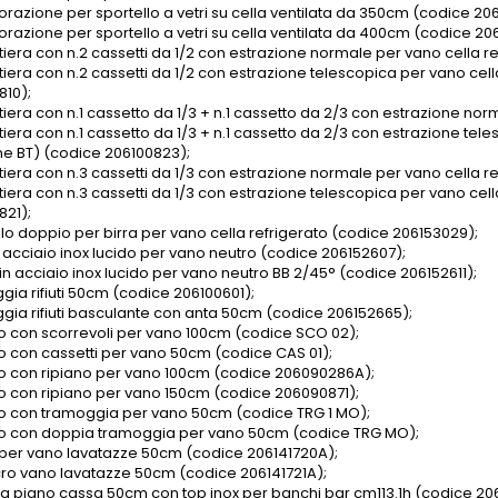
razione per sportello a vetri su cella ventilata da 350cm (codice 206
razione per sportello a vetri su cella ventilata da 400cm (codice 206
tiera con n.2 cassetti da 1/2 con estrazione normale per vano cella r
tiera con n.2 cassetti da 1/2 con estrazione telescopica per vano cell
810);
tiera con n.1 cassetto da 1/3 + n.1 cassetto da 2/3 con estrazione nor
iera con n.1 cassetto da 1/3 + n.1 cassetto da 2/3 con estrazione tele
ne BT) (codice 206100823);
tiera con n.3 cassetti da 1/3 con estrazione normale per vano cella r
tiera con n.3 cassetti da 1/3 con estrazione telescopica per vano cell
821);
llo doppio per birra per vano cella refrigerato (codice 206153029);
n acciaio inox lucido per vano neutro (codice 206152607);
in acciaio inox lucido per vano neutro BB 2/45° (codice 206152611);
gia rifiuti 50cm (codice 206100601);
gia rifiuti basculante con anta 50cm (codice 206152665);
 con scorrevoli per vano 100cm (codice SCO 02);
 con cassetti per vano 50cm (codice CAS 01);
 con ripiano per vano 100cm (codice 206090286A);
 con ripiano per vano 150cm (codice 206090871);
 con tramoggia per vano 50cm (codice TRG 1 MO);
 con doppia tramoggia per vano 50cm (codice TRG MO);
per vano lavatazze 50cm (codice 206141720A);
cro vano lavatazze 50cm (codice 206141721A);
ura piano cassa 50cm con top inox per banchi bar cm113.1h (codice 206