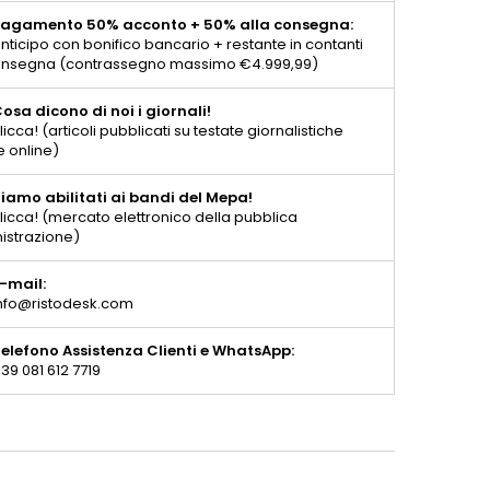
agamento 50% acconto + 50% alla consegna:
nticipo con bonifico bancario + restante in contanti
consegna (contrassegno massimo €4.999,99)
osa dicono di noi i giornali!
licca! (articoli pubblicati su testate giornalistiche
e online)
iamo abilitati ai bandi del Mepa!
licca! (mercato elettronico della pubblica
istrazione)
-mail:
nfo@ristodesk.com
elefono Assistenza Clienti e WhatsApp:
39 081 612 7719