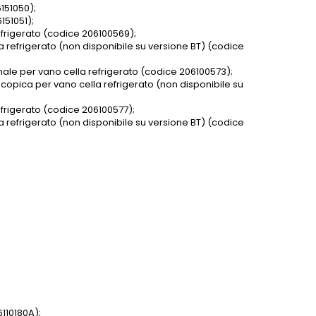
151050);
151051);
efrigerato (codice 206100569);
a refrigerato (non disponibile su versione BT) (codice
male per vano cella refrigerato (codice 206100573);
scopica per vano cella refrigerato (non disponibile su
efrigerato (codice 206100577);
a refrigerato (non disponibile su versione BT) (codice
110180A);