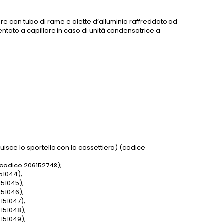
e con tubo di rame e alette d’alluminio raffreddato ad
entato a capillare in caso di unità condensatrice a
uisce lo sportello con la cassettiera) (codice
 (codice 206152748);
51044);
151045);
151046);
151047);
151048);
151049);