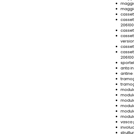
maggio
maggio
casset
casset
206100
casset
cassett
versio
casset
casset
206100
sporte
anta i
antine 
tramog
tramog
modulo
modulo
modulo
modulo
modulo
modulo
vasca 
involu
strutt