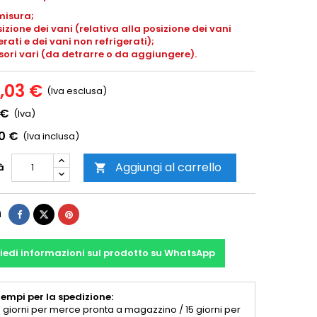
misura;
izione dei vani (relativa alla posizione dei vani
erati e dei vani non refrigerati);
ori vari (da detrarre o da aggiungere).
8,03 €
(Iva esclusa)
 €
(Iva)
00 €
(Iva inclusa)
Aggiungi al carrello
à

i
iedi informazioni sul prodotto su WhatsApp
empi per la spedizione:
 giorni per merce pronta a magazzino / 15 giorni per