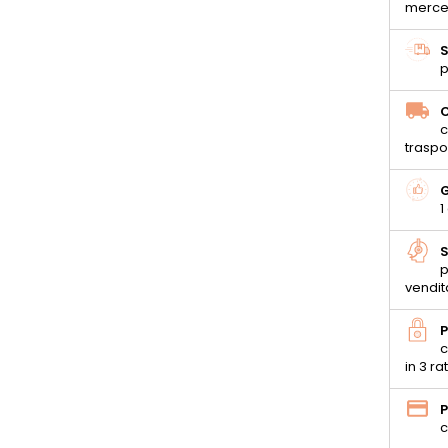
merce
S
p
C
c
traspo
G
1
S
p
vendit
P
c
in 3 ra
P
c