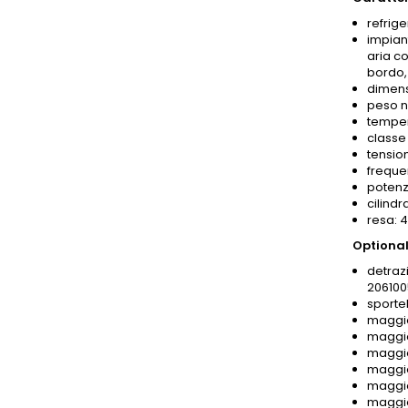
refrig
impian
aria co
bordo,
dimens
peso n
temper
classe 
tensio
freque
potenz
cilindr
resa: 
Optional
detrazi
206100
sportel
maggio
maggio
maggio
maggio
maggio
maggio