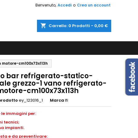
Benvenuto,
Accedi
o
Crea un account
shopping_cart
Carrello:
0
Prodotti - 0,00 €
on motore-cm100x73x113h
o bar refrigerato-statico-
ale grezzo-1 vano refrigerato-
motore-cm100x73x113h
prodotto
ey_123016_1
Marca
Ifi
 le immagini per:
ni
tecnici;
a impianti
.
esta e da preventivare: