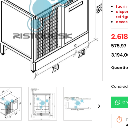
fuori 
dispos
refrig
access
2.61
575,97
3.194,
Quantit
Condivid
Ch

T
4