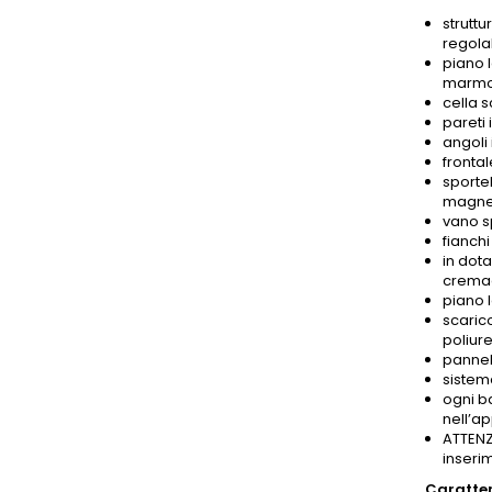
struttu
regolab
piano l
marmo
cella 
pareti 
angoli 
frontal
sportel
magnet
vano s
fianchi
in dota
cremagl
piano l
scarico
poliure
pannel
sistem
ogni ba
nell’ap
ATTENZ
inseri
Caratter