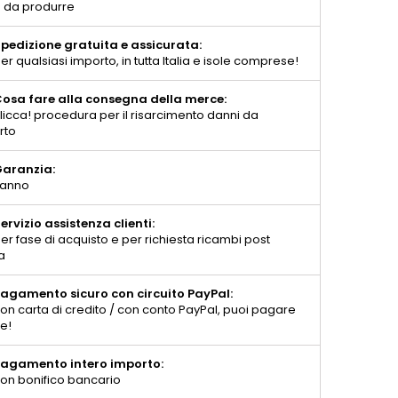
 da produrre
pedizione gratuita e assicurata:
er qualsiasi importo, in tutta Italia e isole comprese!
osa fare alla consegna della merce:
licca! procedura per il risarcimento danni da
rto
aranzia:
 anno
ervizio assistenza clienti:
er fase di acquisto e per richiesta ricambi post
a
agamento sicuro con circuito PayPal:
on carta di credito / con conto PayPal, puoi pagare
te!
agamento intero importo:
on bonifico bancario