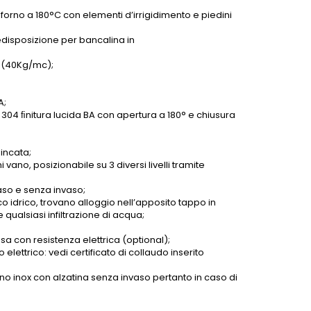
 forno a 180°C con elementi d’irrigidimento e piedini
redisposizione per bancalina in
à (40Kg/mc);
A;
 304 ﬁnitura lucida BA con apertura a 180° e chiusura
zincata;
 vano, posizionabile su 3 diversi livelli tramite
vaso e senza invaso;
co idrico, trovano alloggio nell’apposito tappo in
e qualsiasi infiltrazione di acqua;
 con resistenza elettrica (optional);
lettrico: vedi certificato di collaudo inserito
no inox con alzatina senza invaso pertanto in caso di