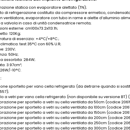
erazione statica con evaporatore alettato (TN);
to di refrigerazione costituito da compressore ermetico, condensator
n ventilatore, evaporatore con tubo in rame e alette d’alluminio alim
 a valvola in caso di unità condensatrice remota;
ioni esterne: cm100x73.2x113.1h;
etto: 120Kg;
atura di esercizio: +4°C/+8°C.;
climatica: test 35°C con 60% U.R;
ne: 230V;
nza: 50Hz;
a assorbita: 284W;
ata: 3.97cm³;
426W/-10°C.
:
one sportello per vano cella refrigerato (da detrarre quando si sostit
557);
lo a vetri per vano cella refrigerato (non disponibile su versione BT)
razione per sportello a vetri su cella ventilata da 50cm (codice 2061
razione per sportello a vetri su cella ventilata da 100cm (codice 206
razione per sportello a vetri su cella ventilata da 150cm (codice 206
razione per sportello a vetri su cella ventilata da 200cm (codice 206
razione per sportello a vetri su cella ventilata da 250cm (codice 206
razione per sportello a vetri su cella ventilata da 300cm (codice 206