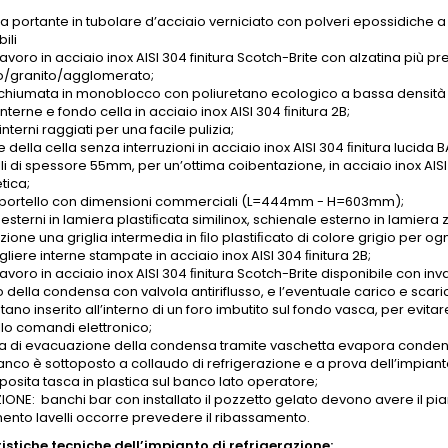
ra portante in tubolare d’acciaio verniciato con polveri epossidiche a
ili
avoro in acciaio inox AISI 304 finitura Scotch-Brite con alzatina più p
/granito/agglomerato;
schiumata in monoblocco con poliuretano ecologico a bassa densit
interne e fondo cella in acciaio inox AISI 304 ﬁnitura 2B;
interni raggiati per una facile pulizia;
e della cella senza interruzioni in acciaio inox AISI 304 ﬁnitura lucida B
li di spessore 55mm, per un’ottima coibentazione, in acciaio inox AISI
ica;
portello con dimensioni commerciali (L=444mm - H=603mm);
 esterni in lamiera plastiﬁcata similinox, schienale esterno in lamiera 
zione una griglia intermedia in ﬁlo plastiﬁcato di colore grigio per ogni
iere interne stampate in acciaio inox AISI 304 ﬁnitura 2B;
avoro in acciaio inox AISI 304 ﬁnitura Scotch-Brite disponibile con in
 della condensa con valvola antiriflusso, e l’eventuale carico e scari
tano inserito all’interno di un foro imbutito sul fondo vasca, per evitar
lo comandi elettronico;
a di evacuazione della condensa tramite vaschetta evapora condensa
nco è sottoposto a collaudo di refrigerazione e a prova dell’impianto e
posita tasca in plastica sul banco lato operatore;
IONE: banchi bar con installato il pozzetto gelato devono avere il pia
mento lavelli occorre prevedere il ribassamento.
istiche tecniche dell’impianto di refrigerazione: