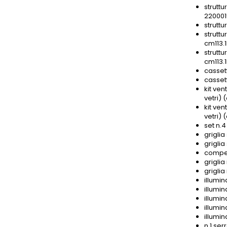
strutt
220001
strutt
strutt
cm113.
strutt
cm113.
casset
cassett
kit ven
vetri)
kit ve
vetri)
set n.
griglia
grigli
compen
griglia
griglia
illumin
illumin
illumin
illumin
illumin
n.1 ser