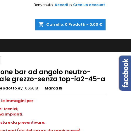
Benvenuto,
Accedi
o
Crea un account
shopping_cart
Carrello:
0
Prodotti - 0,00 €
one bar ad angolo neutro-
tale grezzo-senza top-ia2-45-a
prodotto
ey_065618
Marca
Ifi
 le immagini per:
ni
tecnici;
a impianti
.
esta e da preventivare:
ori vari (da detrarre o da aggiungere).