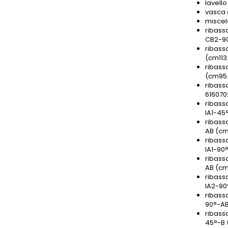
lavell
vasca 
miscel
ribass
CB2-90
ribass
(cm113
ribass
(cm95.
ribass
616070
ribass
IA1-45
ribass
AB (cm
ribass
IA1-90
ribass
AB (cm
ribass
IA2-90
ribass
90°-AB
ribass
45°-B 