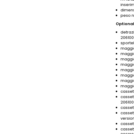
inseri
dimensi
peso n
Optional
detrazi
206100
sportel
maggio
maggio
maggio
maggio
maggio
maggio
maggio
maggio
casset
casset
206100
casset
cassett
versio
casset
casset