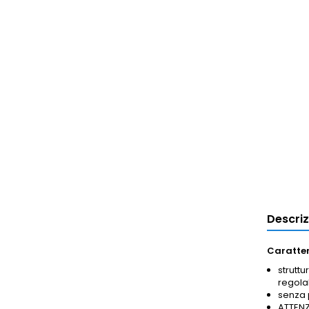
Descri
Caratter
struttu
regolab
senza 
ATTENZ