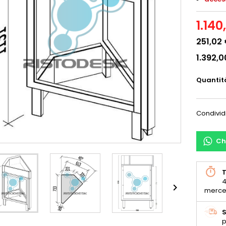
1.140
251,02
1.392,0
Quantit
Condivid
Ch
T
4

merce
S
p