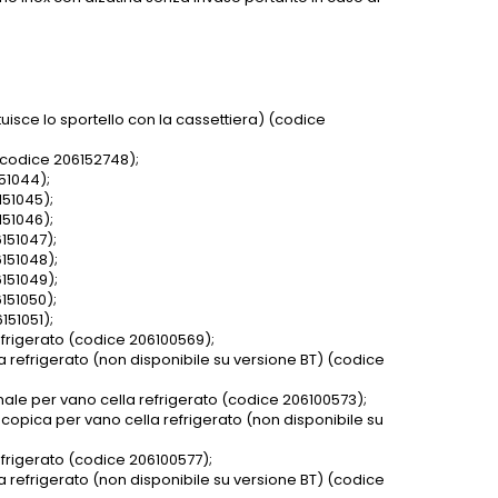
uisce lo sportello con la cassettiera) (codice
 (codice 206152748);
51044);
151045);
151046);
151047);
151048);
151049);
151050);
151051);
efrigerato (codice 206100569);
a refrigerato (non disponibile su versione BT) (codice
male per vano cella refrigerato (codice 206100573);
scopica per vano cella refrigerato (non disponibile su
efrigerato (codice 206100577);
a refrigerato (non disponibile su versione BT) (codice