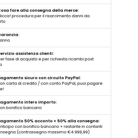
osa fare alla consegna della merce:
licca! procedura per il risarcimento danni da
rto
aranzia:
 anno
ervizio assistenza clienti:
er fase di acquisto e per richiesta ricambi post
a
agamento sicuro con circuito PayPal:
on carta di credito / con conto PayPal, puoi pagare
te!
agamento intero importo:
on bonifico bancario
agamento 50% acconto + 50% alla consegna:
nticipo con bonifico bancario + restante in contanti
consegna (contrassegno massimo €4.999,99)