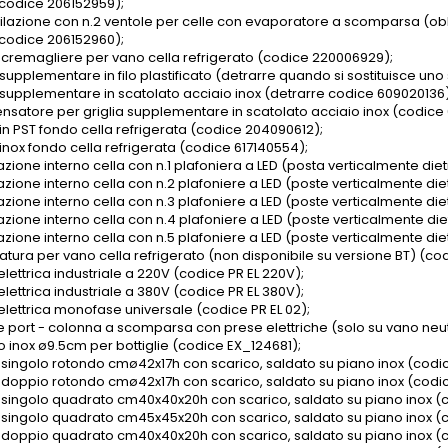
 (codice 206152959);
ntilazione con n.2 ventole per celle con evaporatore a scomparsa (obbl
 (codice 206152960);
4 cremagliere per vano cella refrigerato (codice 220006929);
 supplementare in filo plastificato (detrarre quando si sostituisce un
a supplementare in scatolato acciaio inox (detrarre codice 609020136
satore per griglia supplementare in scatolato acciaio inox (codice 
 in PST fondo cella refrigerata (codice 204090612);
 inox fondo cella refrigerata (codice 617140554);
azione interno cella con n.1 plafoniera a LED (posta verticalmente diet
azione interno cella con n.2 plafoniere a LED (poste verticalmente die
azione interno cella con n.3 plafoniere a LED (poste verticalmente die
azione interno cella con n.4 plafoniere a LED (poste verticalmente die
azione interno cella con n.5 plafoniere a LED (poste verticalmente die
ratura per vano cella refrigerato (non disponibile su versione BT) (c
lettrica industriale a 220V (codice PR EL 220V);
lettrica industriale a 380V (codice PR EL 380V);
elettrica monofase universale (codice PR EL 02);
e port - colonna a scomparsa con prese elettriche (solo su vano neu
o inox ø9.5cm per bottiglie (codice EX_124681);
o singolo rotondo cmø42x17h con scarico, saldato su piano inox (codi
o doppio rotondo cmø42x17h con scarico, saldato su piano inox (codi
o singolo quadrato cm40x40x20h con scarico, saldato su piano inox (
o singolo quadrato cm45x45x20h con scarico, saldato su piano inox (
o doppio quadrato cm40x40x20h con scarico, saldato su piano inox (