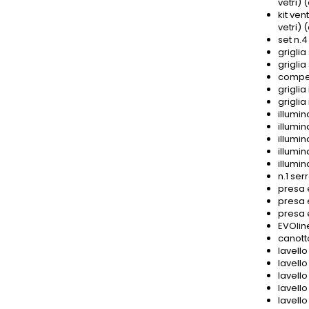
vetri)
kit ve
vetri)
set n.
griglia
grigli
compen
griglia
griglia
illumin
illumin
illumin
illumin
illumin
n.1 ser
presa e
presa e
presa 
EVOlin
canott
lavell
lavell
lavell
lavell
lavell