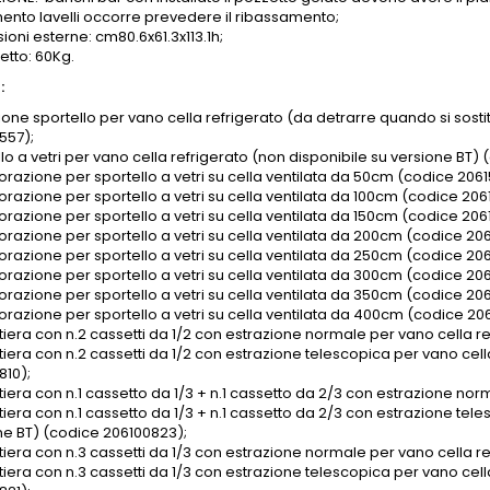
mento lavelli occorre prevedere il ribassamento;
oni esterne: cm80.6x61.3x113.1h;
etto: 60Kg.
:
one sportello per vano cella refrigerato (da detrarre quando si sostit
557);
lo a vetri per vano cella refrigerato (non disponibile su versione BT)
razione per sportello a vetri su cella ventilata da 50cm (codice 2061
razione per sportello a vetri su cella ventilata da 100cm (codice 206
razione per sportello a vetri su cella ventilata da 150cm (codice 206
razione per sportello a vetri su cella ventilata da 200cm (codice 206
razione per sportello a vetri su cella ventilata da 250cm (codice 206
razione per sportello a vetri su cella ventilata da 300cm (codice 206
razione per sportello a vetri su cella ventilata da 350cm (codice 206
razione per sportello a vetri su cella ventilata da 400cm (codice 206
tiera con n.2 cassetti da 1/2 con estrazione normale per vano cella r
tiera con n.2 cassetti da 1/2 con estrazione telescopica per vano cell
810);
tiera con n.1 cassetto da 1/3 + n.1 cassetto da 2/3 con estrazione nor
iera con n.1 cassetto da 1/3 + n.1 cassetto da 2/3 con estrazione tele
ne BT) (codice 206100823);
tiera con n.3 cassetti da 1/3 con estrazione normale per vano cella r
tiera con n.3 cassetti da 1/3 con estrazione telescopica per vano cell