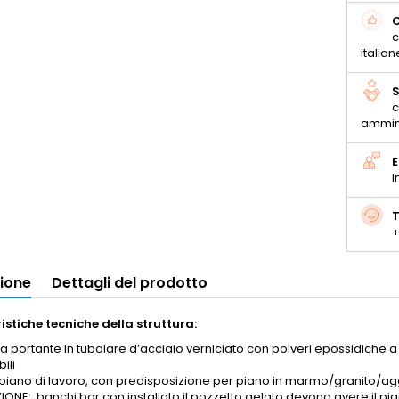
C
c
italian
S
c
ammin
E
i
T
+
zione
Dettagli del prodotto
istiche tecniche della struttura:
ra portante in tubolare d’acciaio verniciato con polveri epossidiche a
ili
piano di lavoro, con predisposizione per piano in marmo/granito/a
IONE: banchi bar con installato il pozzetto gelato devono avere il pia