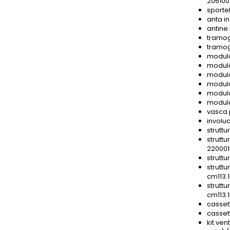
206100
sporte
anta i
antine 
tramog
tramog
modulo
modulo
modulo
modulo
modulo
modulo
vasca 
involu
strutt
strutt
220001
strutt
strutt
cm113.
strutt
cm113.
casset
cassett
kit ven