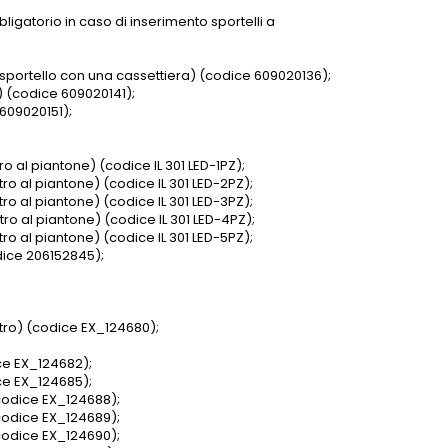
igatorio in caso di inserimento sportelli a
o sportello con una cassettiera) (codice 609020136);
) (codice 609020141);
609020151);
ro al piantone) (codice IL 301 LED-1PZ);
tro al piantone) (codice IL 301 LED-2PZ);
tro al piantone) (codice IL 301 LED-3PZ);
tro al piantone) (codice IL 301 LED-4PZ);
tro al piantone) (codice IL 301 LED-5PZ);
odice 206152845);
tro) (codice EX_124680);
ce EX_124682);
ce EX_124685);
codice EX_124688);
codice EX_124689);
codice EX_124690);