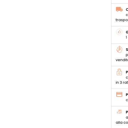
C
c
traspo
G
1
S
p
vendit
P
c
in 3 ra
P
c
P
a
alla 