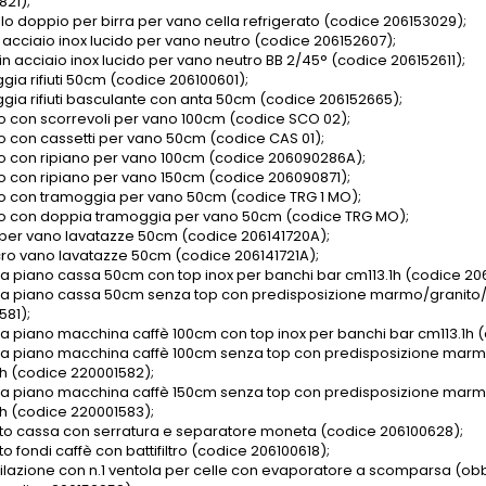
821);
llo doppio per birra per vano cella refrigerato (codice 206153029);
n acciaio inox lucido per vano neutro (codice 206152607);
in acciaio inox lucido per vano neutro BB 2/45° (codice 206152611);
gia rifiuti 50cm (codice 206100601);
gia rifiuti basculante con anta 50cm (codice 206152665);
 con scorrevoli per vano 100cm (codice SCO 02);
 con cassetti per vano 50cm (codice CAS 01);
 con ripiano per vano 100cm (codice 206090286A);
 con ripiano per vano 150cm (codice 206090871);
 con tramoggia per vano 50cm (codice TRG 1 MO);
 con doppia tramoggia per vano 50cm (codice TRG MO);
per vano lavatazze 50cm (codice 206141720A);
cro vano lavatazze 50cm (codice 206141721A);
ura piano cassa 50cm con top inox per banchi bar cm113.1h (codice 206
ura piano cassa 50cm senza top con predisposizione marmo/granito
581);
ura piano macchina caffè 100cm con top inox per banchi bar cm113.1h 
ura piano macchina caffè 100cm senza top con predisposizione mar
1h (codice 220001582);
ura piano macchina caffè 150cm senza top con predisposizione mar
1h (codice 220001583);
to cassa con serratura e separatore moneta (codice 206100628);
o fondi caffè con battifiltro (codice 206100618);
tilazione con n.1 ventola per celle con evaporatore a scomparsa (obbl