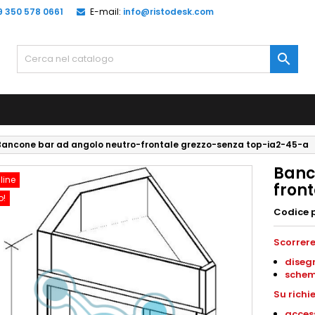
9 350 578 0661
E-mail:
info@ristodesk.com

Bancone bar ad angolo neutro-frontale grezzo-senza top-ia2-45-a
Banc
line
fron
o!
Codice 
Scorrere
diseg
schem
Su richi
access