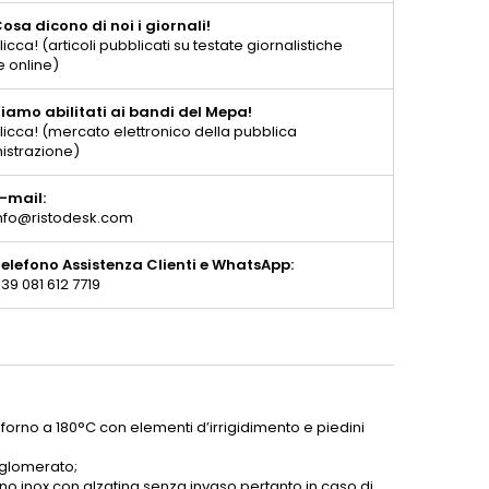
osa dicono di noi i giornali!
licca! (articoli pubblicati su testate giornalistiche
e online)
iamo abilitati ai bandi del Mepa!
licca! (mercato elettronico della pubblica
istrazione)
-mail:
nfo@ristodesk.com
elefono Assistenza Clienti e WhatsApp:
39 081 612 7719
 forno a 180°C con elementi d’irrigidimento e piedini
gglomerato;
no inox con alzatina senza invaso pertanto in caso di