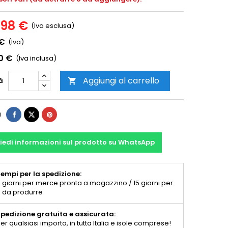
,98 €
(Iva esclusa)
 €
(Iva)
0 €
(Iva inclusa)
Aggiungi al carrello
à

i
iedi informazioni sul prodotto su WhatsApp
empi per la spedizione:
 giorni per merce pronta a magazzino / 15 giorni per
 da produrre
pedizione gratuita e assicurata:
er qualsiasi importo, in tutta Italia e isole comprese!