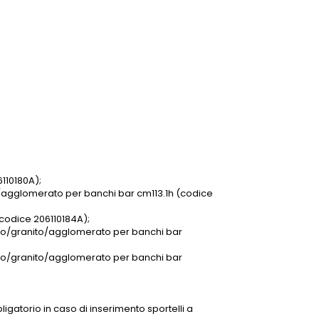
110180A);
/agglomerato per banchi bar cm113.1h (codice
(codice 206110184A);
mo/granito/agglomerato per banchi bar
mo/granito/agglomerato per banchi bar
igatorio in caso di inserimento sportelli a