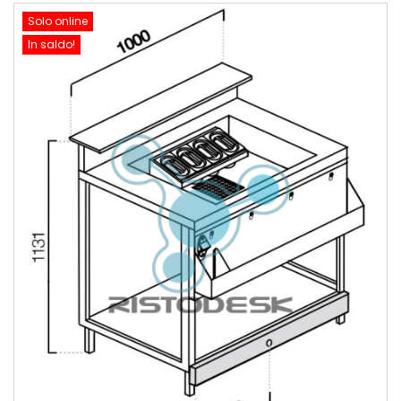
Solo online
In saldo!