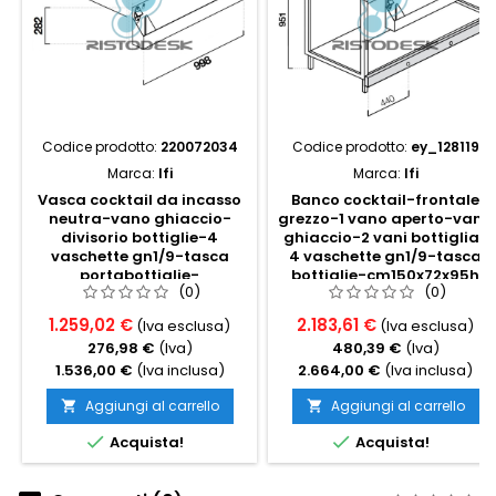
Codice prodotto:
220072034
Codice prodotto:
ey_128119
Marca:
Ifi
Marca:
Ifi
Vasca cocktail da incasso
Banco cocktail-frontale
neutra-vano ghiaccio-
grezzo-1 vano aperto-vano
divisorio bottiglie-4
ghiaccio-2 vani bottiglia-
vaschette gn1/9-tasca
4 vaschette gn1/9-tasca
portabottiglie-
bottiglie-cm150x72x95h
(0)
(0)
cm99x55x28h
1.259,02 €
2.183,61 €
(Iva esclusa)
(Iva esclusa)
276,98 €
(Iva)
480,39 €
(Iva)
1.536,00 €
(Iva inclusa)
2.664,00 €
(Iva inclusa)
Aggiungi al carrello
Aggiungi al carrello




Acquista!
Acquista!