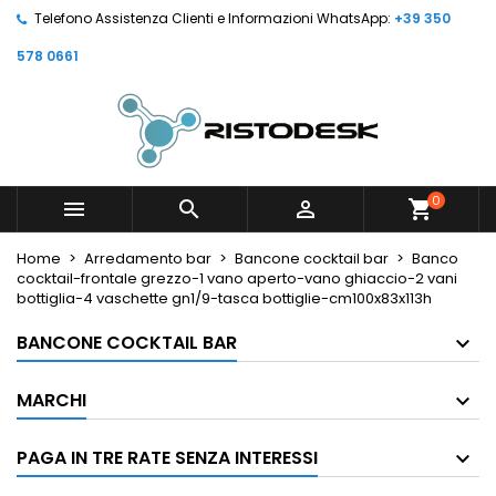
Telefono Assistenza Clienti e Informazioni WhatsApp:
+39 350
578 0661
0



shopping_cart
Home
Arredamento bar
Bancone cocktail bar
Banco
cocktail-frontale grezzo-1 vano aperto-vano ghiaccio-2 vani
bottiglia-4 vaschette gn1/9-tasca bottiglie-cm100x83x113h
BANCONE COCKTAIL BAR
MARCHI
PAGA IN TRE RATE SENZA INTERESSI