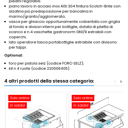
piedini regolabili;
piano lavoro in acciaio inox AISI 304 finitura Scotch-Brite con
alzatina più predisposizione per bancalina in
marmo/granito/agglomerato;
vasca per ghiaccio opportunamente coibentata con griglia
di fondo e divisori interni per bottiglie, dotata di piletta di
scarico e n.4 vaschette gastronorm GN1/9 estraibili con
coperchi;
lato operatore tasca portabottiglie estraibile con divisorio
per tappi.
Optional:
foro per pistola selz (codice FORO SELZ);
kit n.4 ruote (codice 220006405).
4 altri prodotti della stessa categoria:
<
>
Solo online
Solo online
In saldo!
In saldo!