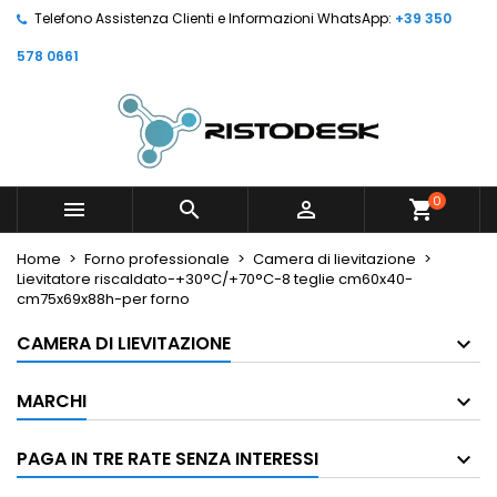
Telefono Assistenza Clienti e Informazioni WhatsApp:
+39 350
578 0661
0



shopping_cart
Home
Forno professionale
Camera di lievitazione
Lievitatore riscaldato-+30°C/+70°C-8 teglie cm60x40-
cm75x69x88h-per forno
CAMERA DI LIEVITAZIONE
MARCHI
PAGA IN TRE RATE SENZA INTERESSI