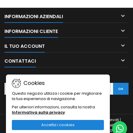

INFORMAZIONI AZIENDALI

INFORMAZIONI CLIENTE

IL TUO ACCOUNT

CONTATTACI
NEWSLETTER
Cookies
Questo negozio utilizza i cookie per migliorare
la tua esperienza di navigazione.
Per ulteriori informazioni, consulta la nostra
Informativa sulla privacy
.
© Copyright 2010-2026 Ristodesk : tutti i diritti sono riservati |
Accetta i cookies
Ristodesk di Pasquale Di Carluccio | via Francesco Spinelli, 104 |
84088- Siano (SA) | P.IVA 04793260656 e C.F. DCRPQL78D21I720H |