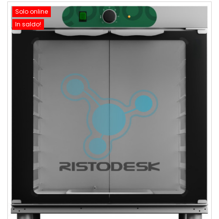
Solo online
In saldo!