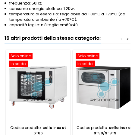
frequenza: 50Hz;
consumo energia elettrica: 1.2Kw;
temperatura di esercizio: regolabile da +30°C a +70°C (da
temperatura ambiente / a +70°C);
capacità teglie: n.8 teglie cm60x40.
16 altri prodotti della stessa categoria:
<
>
Solo online
Solo online
In saldo!
In saldo!
Codice prodotto:
cella inox ct
Codice prodotto:
cella inox cg
6-66
9-99/9-9-9