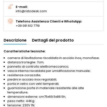
E-mail:
info@ristodesk.com
Telefono Assistenza Clienti e WhatsApp:
+39 081 612 7719
Descrizione
Dettagli del prodotto
Caratteristiche tecniche:
camera di lievitazione riscaldata in acciaio inox, monofase;
distanza tra teglie: 7cm;
pannello di controllo elettromeccanico;
vasca interna riscaldata per umidificazione manuale;
resistenze corazzate;
piedini in acciaio inox regolabili;
porta in vetro con vetri temperati;
guarnizione porte in materiale resistente alle alte
temperature;
dimensioni esterne: cm75x69.5x88.5h;
peso netto: 44Kg;
tensione: 230V 1N;