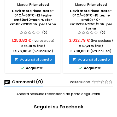
Marca:
Prismafood
Marca:
Prismafood
Lievitatore riscaldato-
Lievitatore riscaldato-
0°C/+60°C-12 teglie
0°C/+60°C-15 teglie
cm60x40-con ruote-
cm60x40-
cm110x120x90h-per forno
cm152x147x55/90h-per
forno
(0)
(0)
1.250,82 €
3.032,79 €
(Iva esclusa)
(Iva esclusa)
275,18 €
(Iva)
667,21 €
(Iva)
1.526,00 €
(Iva inclusa)
3.700,00 €
(Iva inclusa)
Aggiungi al carrello
Aggiungi al carrello




Acquista!
Acquista!
Commenti (0)
Valutazione
Ancora nessuna recensione da parte degli utenti.
Seguici su Facebook