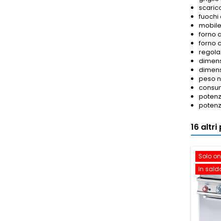
scaric
fuochi
mobile
forno a
forno 
regola
dimens
dimens
peso n
consum
potenza
potenz
16 altr
Solo on
In sald