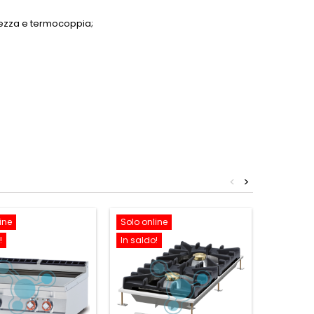
rezza e termocoppia;
<
>
ine
Solo online
Solo onl
!
In saldo!
In saldo!