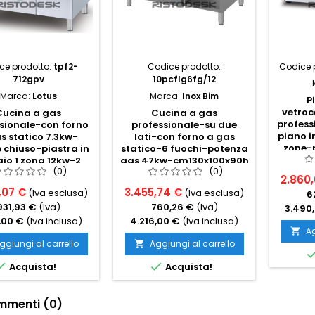
ce prodotto:
tpf2-
Codice prodotto:
Codice 
712gpv
10pcflg6fg/12
Marca:
Lotus
Marca:
Inox Bim
P
vetroc
Cucina a gas
Cucina a gas
profes
sionale-con forno
professionale-su due
piano i
s statico 7.3kw-
lati-con forno a gas
zone-p
 chiuso-piastra in
statico-6 fuochi-potenza
13.6
aio 1 zona 12kw-2
gas 47kw-cm130x100x90h
(0)
(0)
fuochi 13kw-
2.860
m120x70x90h
,07 €
3.455,74 €
(Iva esclusa)
(Iva esclusa)
6
931,93 €
(Iva)
760,26 €
(Iva)
3.490
,00 €
(Iva inclusa)
4.216,00 €
(Iva inclusa)
Ag

ggiungi al carrello
Aggiungi al carrello



Acquista!
Acquista!
menti (0)