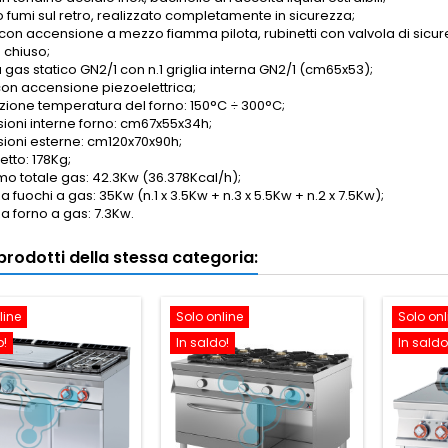
o fumi sul retro, realizzato completamente in sicurezza;
 con accensione a mezzo fiamma pilota, rubinetti con valvola di sicu
 chiuso;
 gas statico GN2/1 con n.1 griglia interna GN2/1 (cm65x53);
con accensione piezoelettrica;
zione temperatura del forno: 150°C
÷
300°C;
ioni interne forno: cm67x55x34h;
ioni esterne: cm120x70x90h;
etto: 178Kg;
o totale gas: 42.3Kw (36.378Kcal/h);
 fuochi a gas: 35Kw (n.1 x 3.5Kw + n.3 x 5.5Kw + n.2 x 7.5Kw);
a forno a gas: 7.3Kw.
i prodotti della stessa categoria:
line
Solo online
Solo onl
o!
In saldo!
In saldo