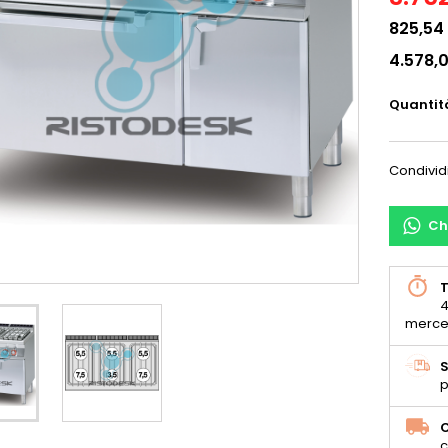
825,54
4.578,
Quantit
Condivid
Ch
T
4
merce
S
p
C
c