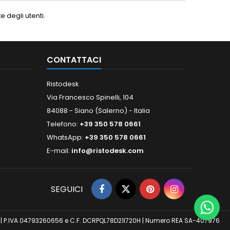
 degli utenti.
CONTATTACI
Ristodesk
Via Francesco Spinelli, 104
84088 - Siano (Salerno) - Italia
Telefono:
+39 350 578 0661
WhatsApp:
+39 350 578 0661
E-mail:
info@ristodesk.com
SEGUICI
 (SA) | P.IVA 04793260656 e C.F. DCRPQL78D21I720H | Numero REA SA-407976