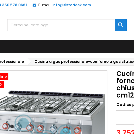
9 350 578 0661
E-mail:
info@ristodesk.com

rofessionale
Cucina a gas professionale-con forno a gas stati
Cuci
line
forn
o!
chiu
cm12
Codice 
3.75