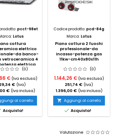
prodotto:
pcct-98et
Codice prodotto:
pcd-84g
Codice p
Marca:
Lotus
Marca:
Lotus
M
iano cottura
Piano cottura 2 fuochi
C
eramica elettrico
professionale-da
profess
sionale-da banco-
incasso-potenza gas
elettri
n vetroceramica 4
11kw-cm40x80x11h
f
otenza elettrica
cm
(0)
(0)
kw-cm80x90x28h
,66 €
1.144,26 €
4.747,
(Iva esclusa)
(Iva esclusa)
29,34 €
(Iva)
251,74 €
(Iva)
1.
,00 €
(Iva inclusa)
1.396,00 €
(Iva inclusa)
5.792,
giungi al carrello
Aggiungi al carrello
Ag




Acquista!
Acquista!
Valutazione