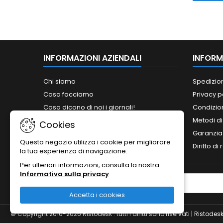
INFORMAZIONI AZIENDALI
INFORM
Chi siamo
Spedizio
Cosa facciamo
Privacy p
Cosa dicono di noi i giornali!
Condizion
Siamo abilitati ai bandi del MePA!
Metodi d
Cookies
Orari
Garanzia
Questo negozio utilizza i cookie per migliorare
Contattaci
Diritto di
la tua esperienza di navigazione.
Per ulteriori informazioni, consulta la nostra
Informativa sulla privacy
.
NEWSLETTER
Accetta i cookies
© Copyright 2010-2026 Ristodesk : tutti i diritti sono riservati | Rist