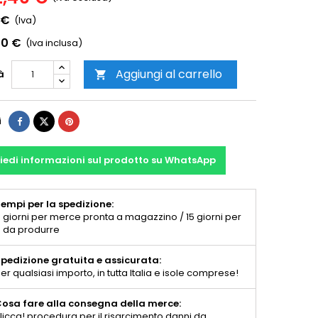
 €
(Iva)
00 €
(Iva inclusa)
Aggiungi al carrello
à

i
iedi informazioni sul prodotto su WhatsApp
empi per la spedizione:
 giorni per merce pronta a magazzino / 15 giorni per
 da produrre
pedizione gratuita e assicurata:
er qualsiasi importo, in tutta Italia e isole comprese!
osa fare alla consegna della merce:
licca! procedura per il risarcimento danni da