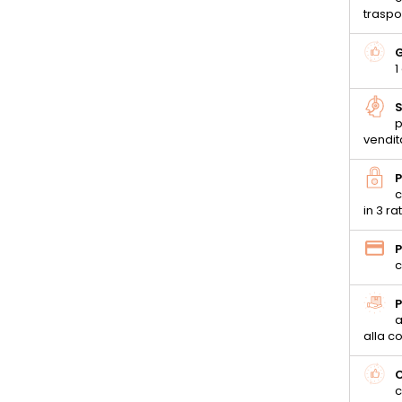
traspo
G
1
S
p
vendit
P
c
in 3 ra
P
c
P
a
alla 
C
c