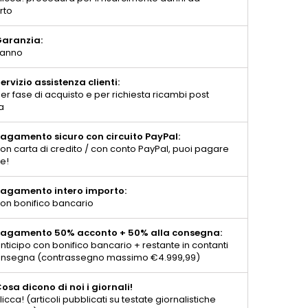
rto
aranzia:
 anno
ervizio assistenza clienti:
er fase di acquisto e per richiesta ricambi post
a
agamento sicuro con circuito PayPal:
on carta di credito / con conto PayPal, puoi pagare
te!
agamento intero importo:
on bonifico bancario
agamento 50% acconto + 50% alla consegna:
nticipo con bonifico bancario + restante in contanti
consegna (contrassegno massimo €4.999,99)
osa dicono di noi i giornali!
licca! (articoli pubblicati su testate giornalistiche