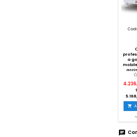
Codi
profes
a ga
mobile
acci
c
4.236
5.168
A

Com