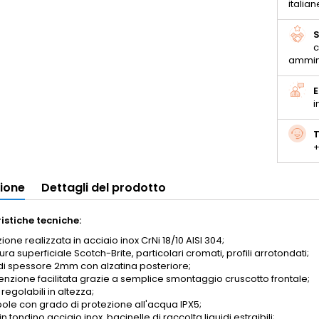
italian
S
c
ammin
E
i
T
+
zione
Dettagli del prodotto
istiche tecniche:
ione realizzata in acciaio inox CrNi 18/10 AISI 304;
ura superficiale Scotch-Brite, particolari cromati, profili arrotondati;
di spessore 2mm con alzatina posteriore;
nzione facilitata grazie a semplice smontaggio cruscotto frontale;
 regolabili in altezza;
le con grado di protezione all'acqua IPX5;
 in tondino acciaio inox,
bacinelle di raccolta liquidi estraibili;