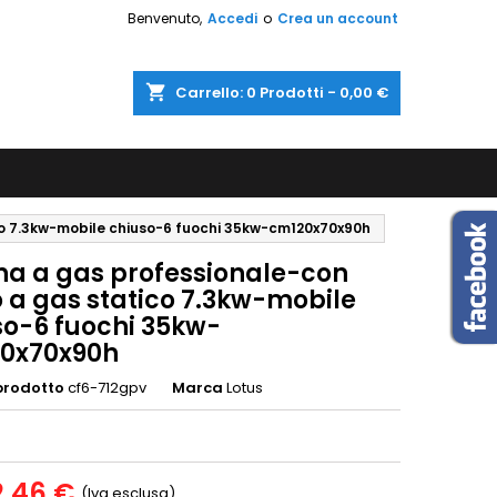
Benvenuto,
Accedi
o
Crea un account
shopping_cart
Carrello:
0
Prodotti - 0,00 €
co 7.3kw-mobile chiuso-6 fuochi 35kw-cm120x70x90h
na a gas professionale-con
o a gas statico 7.3kw-mobile
so-6 fuochi 35kw-
0x70x90h
prodotto
cf6-712gpv
Marca
Lotus
2,46 €
(Iva esclusa)