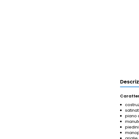
Descri
Caratter
costruz
satinat
piano 
manute
piedini
manopo
griglie