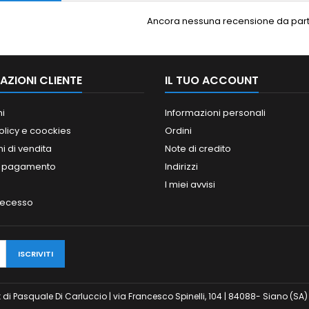
Ancora nessuna recensione da parte
AZIONI CLIENTE
IL TUO ACCOUNT
ni
Informazioni personali
olicy e coockies
Ordini
i di vendita
Note di credito
i pagamento
Indirizzi
I miei avvisi
 recesso
odesk di Pasquale Di Carluccio | via Francesco Spinelli, 104 | 84088- Siano