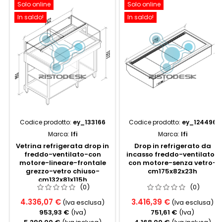
Solo online
Solo online
In saldo!
In saldo!
Codice prodotto:
ey_133166
Codice prodotto:
ey_124496
Marca:
Ifi
Marca:
Ifi
Vetrina refrigerata drop in
Drop in refrigerato da
freddo-ventilato-con
incasso freddo-ventilato-
motore-lineare-frontale
con motore-senza vetro-
grezzo-vetro chiuso-
cm175x82x23h
cm132x81x115h
(0)
(0)
4.336,07 €
3.416,39 €
(Iva esclusa)
(Iva esclusa)
953,93 €
(Iva)
751,61 €
(Iva)