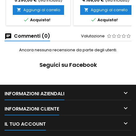
5.290,00 €
(Iva inclusa)
4.168,00 €
(Iva inclusa)
Aggiungi al carrello
Aggiungi al carrello




Acquista!
Acquista!
Commenti (0)
Valutazione
Ancora nessuna recensione da parte degli utenti.
Seguici su Facebook

INFORMAZIONI AZIENDALI

INFORMAZIONI CLIENTE

IL TUO ACCOUNT