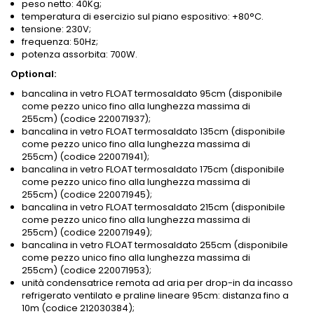
peso netto: 40Kg;
temperatura di esercizio sul piano espositivo: +80°C.
tensione: 230V;
frequenza: 50Hz;
potenza assorbita: 700W.
Optional:
bancalina in vetro FLOAT termosaldato 95cm (disponibile
come pezzo unico fino alla lunghezza massima di
255cm) (codice 220071937);
bancalina in vetro FLOAT termosaldato 135cm (disponibile
come pezzo unico fino alla lunghezza massima di
255cm) (codice 220071941);
bancalina in vetro FLOAT termosaldato 175cm (disponibile
come pezzo unico fino alla lunghezza massima di
255cm) (codice 220071945);
bancalina in vetro FLOAT termosaldato 215cm (disponibile
come pezzo unico fino alla lunghezza massima di
255cm) (codice 220071949);
bancalina in vetro FLOAT termosaldato 255cm (disponibile
come pezzo unico fino alla lunghezza massima di
255cm) (codice 220071953);
unità condensatrice remota ad aria per drop-in da incasso
refrigerato ventilato e praline lineare 95cm: distanza fino a
10m (codice 212030384);