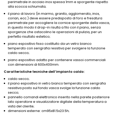
perimetrale in acciaio inox spessa 1mm e sporgente rispetto
alla scocca schiumata;
il piano di lavoro (in marmo, granito, agglomerato, inox,
corian, ecc.) deve essere predisposto di foro e fresatura
perimetrale per accogliere la cornice sporgente della vasca,
in questo modo il drop-in risulta a filo con il piano, senza
sporgenze che ostacolino le operazioni di pulizia, per un
perfetto risultato estetico;
piano espositivo fisso costituito da un vetro bianco
temperato con serigrafia resistiva per svolgere la funzione
caldo secco;
piano espositivo adatto per contenere vassoi commerciali
con dimensioni di 600x400mm.
Caratteristiche tecniche dell’impianto caldo:
caldo secco;
il piano espositivo in vetro bianco temperato con serigrafia
resistiva posto sul fondo vasca svolge la funzione caldo
secco;
pannello comandi elettronico inserito nella parete posteriore
lato operatore e visualizzatore digitale della temperatura a
vista del cliente;
dimensioni esterne: cm95x81.5x23.5h;