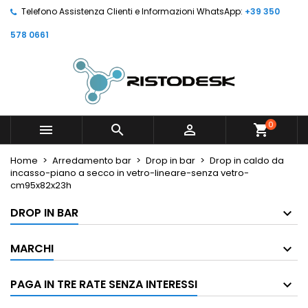
Telefono Assistenza Clienti e Informazioni WhatsApp:
+39 350
578 0661
0



shopping_cart
Home
Arredamento bar
Drop in bar
Drop in caldo da
incasso-piano a secco in vetro-lineare-senza vetro-
cm95x82x23h
DROP IN BAR
MARCHI
PAGA IN TRE RATE SENZA INTERESSI