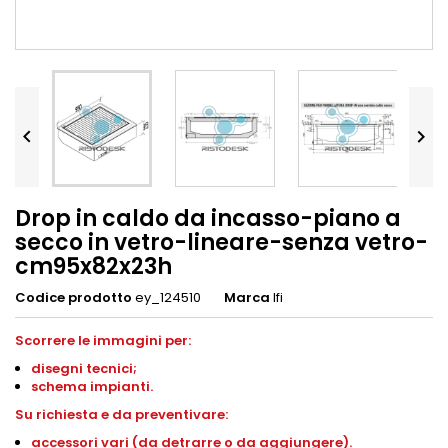


Drop in caldo da incasso-piano a
secco in vetro-lineare-senza vetro-
cm95x82x23h
Codice prodotto
ey_124510
Marca
Ifi
Scorrere le immagini per:
disegni
tecnici;
schema impianti
.
S
u richiesta e da preventivare:
accessori vari (da detrarre o da aggiungere).