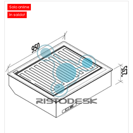
Solo online
In saldo!