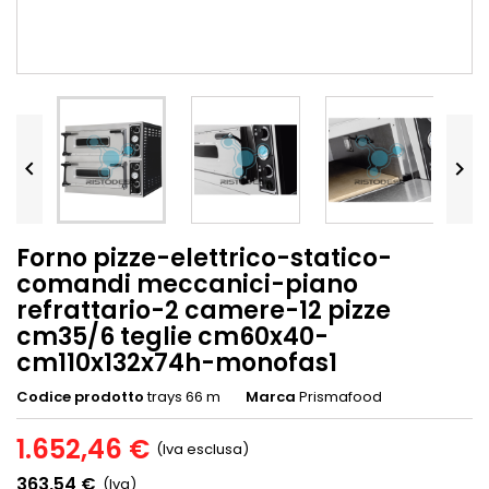


Forno pizze-elettrico-statico-
comandi meccanici-piano
refrattario-2 camere-12 pizze
cm35/6 teglie cm60x40-
cm110x132x74h-monofas1
Codice prodotto
trays 66 m
Marca
Prismafood
1.652,46 €
(Iva esclusa)
363,54 €
(Iva)