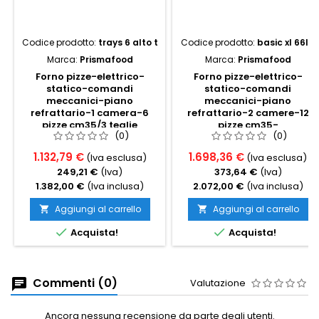
Codice prodotto:
trays 6 alto t
Codice prodotto:
basic xl 66l t
Marca:
Prismafood
Marca:
Prismafood
Forno pizze-elettrico-
Forno pizze-elettrico-
statico-comandi
statico-comandi
meccanici-piano
meccanici-piano
refrattario-1 camera-6
refrattario-2 camere-12
pizze cm35/3 teglie
pizze cm35-
(0)
(0)
cm60x40-cm110x132x51h-
cm136x95x74h-trifase1
trifase
1.132,79 €
1.698,36 €
(Iva esclusa)
(Iva esclusa)
249,21 €
(Iva)
373,64 €
(Iva)
1.382,00 €
(Iva inclusa)
2.072,00 €
(Iva inclusa)
Aggiungi al carrello
Aggiungi al carrello




Acquista!
Acquista!
Commenti (0)
Valutazione
Ancora nessuna recensione da parte degli utenti.