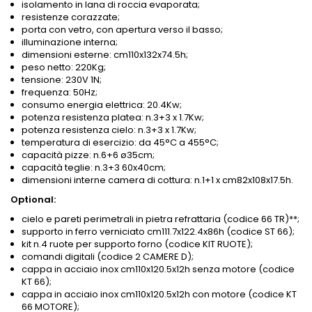
isolamento in lana di roccia evaporata;
resistenze corazzate;
porta con vetro, con apertura verso il basso;
illuminazione interna;
dimensioni esterne: cm110x132x74.5h;
peso netto: 220Kg;
tensione: 230V 1N;
frequenza: 50Hz;
consumo energia elettrica: 20.4Kw;
potenza resistenza platea: n.3+3 x 1.7Kw;
potenza resistenza cielo: n.3+3 x 1.7Kw;
temperatura di esercizio: da 45°C a 455°C;
capacità pizze: n.6+6 ø35cm;
capacità teglie: n.3+3 60x40cm;
dimensioni interne camera di cottura: n.1+1 x cm82x108x17.5h.
Optional:
cielo e pareti perimetrali in pietra refrattaria (codice 66 TR)**;
supporto in ferro verniciato cm111.7x122.4x86h (codice ST 66);
kit n.4 ruote per supporto forno (codice KIT RUOTE);
comandi digitali (codice 2 CAMERE D);
cappa in acciaio inox cm110x120.5x12h senza motore (codice
KT 66);
cappa in acciaio inox cm110x120.5x12h con motore (codice KT
66 MOTORE);