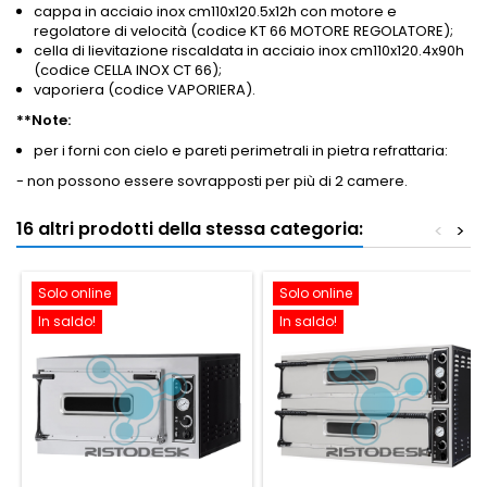
cappa in acciaio inox cm110x120.5x12h con motore e
regolatore di velocità (codice KT 66 MOTORE REGOLATORE);
cella di lievitazione riscaldata in acciaio inox cm110x120.4x90h
(codice CELLA INOX CT 66);
vaporiera (codice VAPORIERA).
**Note:
per i forni con cielo e pareti perimetrali in pietra refrattaria:
- non possono essere sovrapposti per più di 2 camere.
16 altri prodotti della stessa categoria:
<
>
Solo online
Solo online
In saldo!
In saldo!