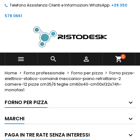
Telefono Assistenza Clienti e Informazioni WhatsApp:
+39 350
578 0661
0



shopping_cart
Home
Forno professionale
Forno per pizza
Forno pizze-
elettrico-statico-comandi meccanici-piano refrattario-2
camere-12 pizze cm35/6 teglie cm60x40-cm110x132x74h-
monofas1
FORNO PER PIZZA
MARCHI
PAGA IN TRE RATE SENZA INTERESSI