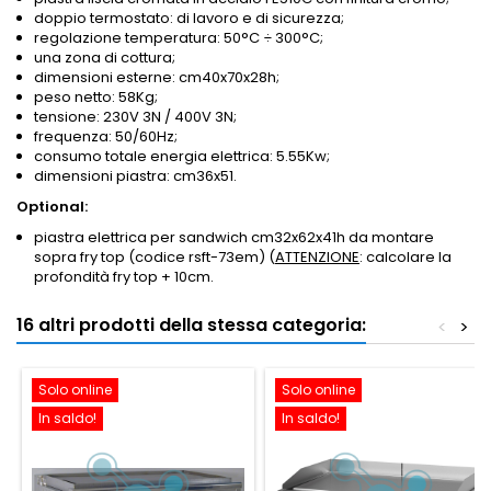
doppio termostato: di lavoro e di sicurezza;
regolazione temperatura: 50°C
÷
300°C;
una zona di cottura;
dimensioni esterne: cm40x70x28h;
peso netto: 58Kg;
tensione: 230V 3N / 400V 3N;
frequenza: 50/60Hz;
consumo totale energia elettrica: 5.55Kw;
dimensioni piastra: cm36x51.
Optional:
piastra elettrica per sandwich cm32x62x41h da montare
sopra fry top (codice rsft-73em) (
ATTENZIONE
: calcolare la
profondità fry top + 10cm.
16 altri prodotti della stessa categoria:
<
>
Solo online
Solo online
In saldo!
In saldo!