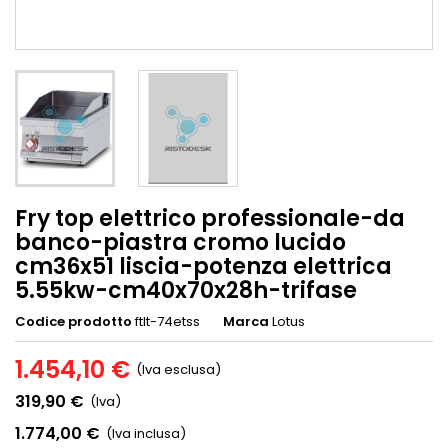
Fry top elettrico professionale-da
banco-piastra cromo lucido
cm36x51 liscia-potenza elettrica
5.55kw-cm40x70x28h-trifase
Codice prodotto
ftlt-74etss
Marca
Lotus
1.454,10 €
(Iva esclusa)
319,90 €
(Iva)
1.774,00 €
(Iva inclusa)