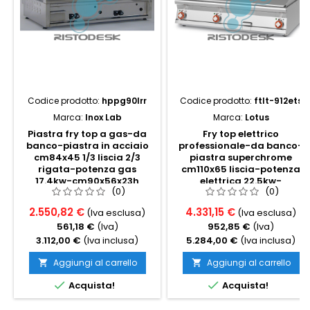
Codice prodotto:
hppg90lrr
Codice prodotto:
ftlt-912ets
Marca:
Inox Lab
Marca:
Lotus
Piastra fry top a gas-da
Fry top elettrico
banco-piastra in acciaio
professionale-da banco-
cm84x45 1/3 liscia 2/3
piastra superchrome
rigata-potenza gas
cm110x65 liscia-potenza
17.4kw-cm90x56x23h
elettrica 22.5kw-
(0)
(0)
cm120x90x28h-trifase
2.550,82 €
4.331,15 €
(Iva esclusa)
(Iva esclusa)
561,18 €
(Iva)
952,85 €
(Iva)
3.112,00 €
(Iva inclusa)
5.284,00 €
(Iva inclusa)
Aggiungi al carrello
Aggiungi al carrello




Acquista!
Acquista!