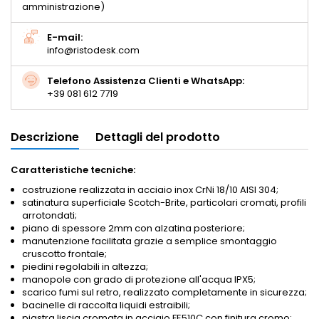
amministrazione)
E-mail:
info@ristodesk.com
Telefono Assistenza Clienti e WhatsApp:
+39 081 612 7719
Descrizione
Dettagli del prodotto
Caratteristiche tecniche:
costruzione realizzata in acciaio inox CrNi 18/10 AISI 304;
satinatura superficiale Scotch-Brite, particolari cromati, profili
arrotondati;
piano di spessore 2mm con alzatina posteriore;
manutenzione facilitata grazie a semplice smontaggio
cruscotto frontale;
piedini regolabili in altezza;
manopole con grado di protezione all'acqua IPX5;
scarico fumi sul retro, realizzato completamente in sicurezza;
bacinelle di raccolta liquidi estraibili;
p
iastra liscia cromata in acciaio FE510C con finitura cromo;