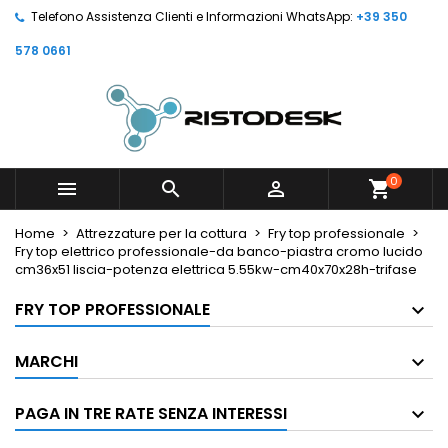
Telefono Assistenza Clienti e Informazioni WhatsApp:
+39 350
578 0661
0



shopping_cart
Home
Attrezzature per la cottura
Fry top professionale
Fry top elettrico professionale-da banco-piastra cromo lucido
cm36x51 liscia-potenza elettrica 5.55kw-cm40x70x28h-trifase
FRY TOP PROFESSIONALE
MARCHI
PAGA IN TRE RATE SENZA INTERESSI